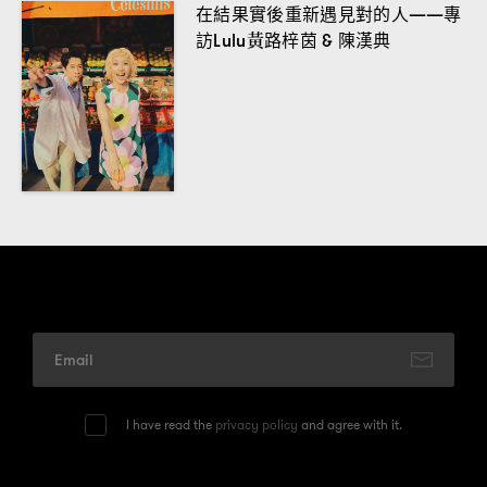
在結果實後重新遇見對的人
專
——
訪
黃路梓茵
陳漢典
Lulu
&
I have read the
privacy policy
and agree with it.