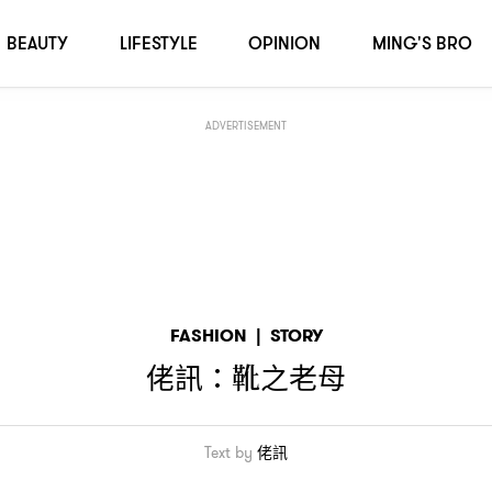
BEAUTY
LIFESTYLE
OPINION
MING'S BRO
ADVERTISEMENT
FASHION
|
STORY
佬訊
靴之老母
：
Text by
佬訊