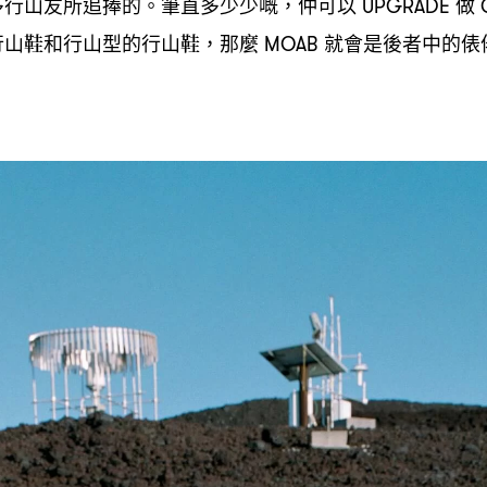
多行山友所追捧的。筆直多少少嘅
仲可以
做
，
UPGRADE
行山鞋和行山型的行山鞋
那麼
就會是後者中的俵
，
MOAB