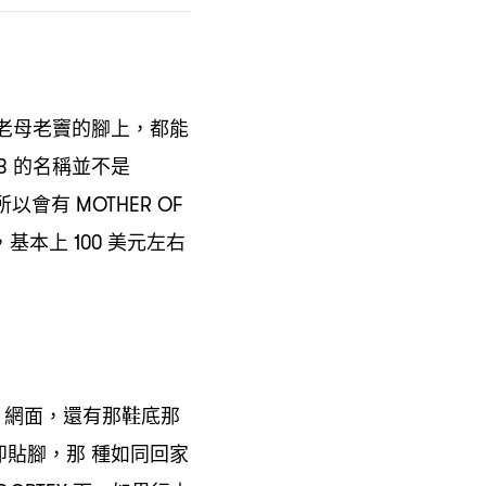
老母老竇的腳上
都能
，
的名稱並不是
B
所以會有
MOTHER OF
基本上
美元左右
，
100
網面
還有那鞋底那
H
，
即貼腳
那
種如同回家
，