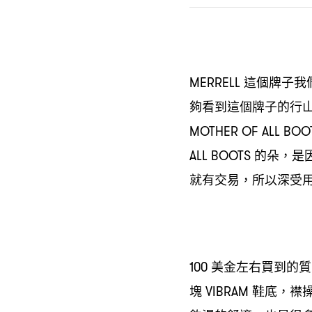
這個牌子我
MERRELL
夠看到這個牌子的行
MOTHER OF ALL BO
的朵
是
ALL BOOTS
，
就有交易
所以深受
，
美金左右買到的質
100
塊
鞋底
襟
VIBRAM
，