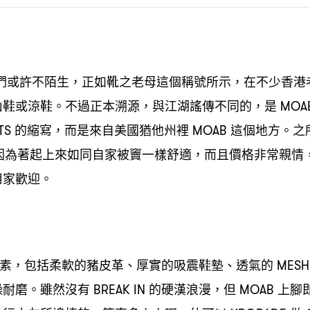
們或許不陌生
正如靴之老母這個稱號所示
在不少香港
，
，
山鞋或涼鞋。不過正本溯源
與江湖謠傳不同的
是
，
，
MOA
的縮寫
而是來自美國猶他州裡
這個地方。之
OTS
，
MOAB
因為著起上來如同自家被竇一樣舒適
而且價格非常親情
，
用家歡迎。
素
包括柔軟的豬皮革、厚實的吸震鞋墊、透氣的
，
MES
操耐磨。雖然沒有
的硬漢浪漫
但
上腳
BREAK IN
，
MOAB