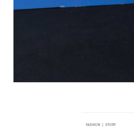
FASHION
|
STORY