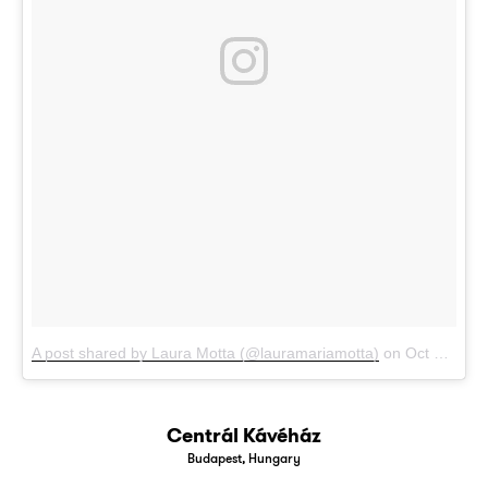
A post shared by Laura Motta (@lauramariamotta)
on
Oct 29, 2017 at 3:53am PDT
Centrál Kávéház
Budapest, Hungary