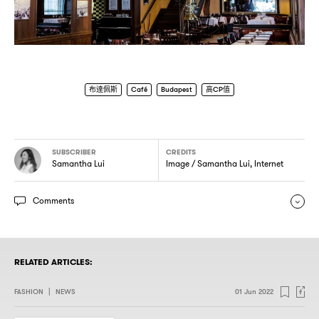
布達佩斯
Café
Budapest
高CP值
SUBSCRIBER
CREDITS
Samantha Lui
Image / Samantha Lui, Internet
Comments
RELATED ARTICLES:
FASHION
|
NEWS
01 Jun 2022