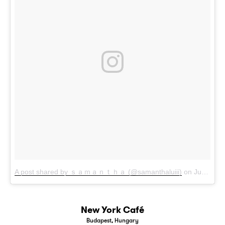
A post shared by ｓａｍａｎｔｈａ (@samanthaluiii)
on
Jun 7, 2018 at 7:11am PDT
New York Café
Budapest, Hungary