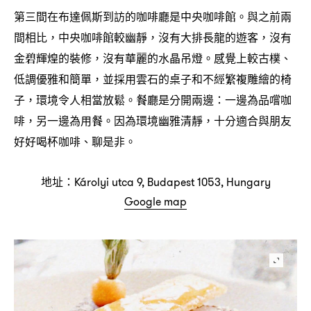
第三間在布達佩斯到訪的咖啡廳是中央咖啡館。與之前兩
間相比
中央咖啡館較幽靜
沒有大排長龍的遊客
沒有
，
，
，
金碧輝煌的裝修
沒有華麗的水晶吊燈。感覺上較古樸、
，
低調優雅和簡單
並採用雲石的桌子和不經繁複雕繪的椅
，
子
環境令人相當放鬆。餐廳是分開兩邊
一邊為品嚐咖
，
：
啡
另一邊為用餐。因為環境幽雅清靜
十分適合與朋友
，
，
好好喝杯咖啡、聊是非。
地址
：Károlyi utca 9, Budapest 1053, Hungary
Google map