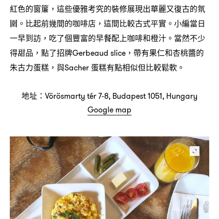
紅色的窗簾
這些優雅考究的裝修展現出華麗又復古的氛
，
圍。比起前幾間的咖啡店
這間比較古式平實。小編當日
，
一早到訪
吃了個豐富的早餐配上咖啡和橙汁。當然不少
，
得甜品
點了招牌
帶有果仁和杏桃醬的
，
Gerbeaud slice，
朱古力蛋糕
與
蛋糕有點相似但比較鬆軟。
，
Sacher
地址
：Vörösmarty tér 7-8, Budapest 1051, Hungary
Google map