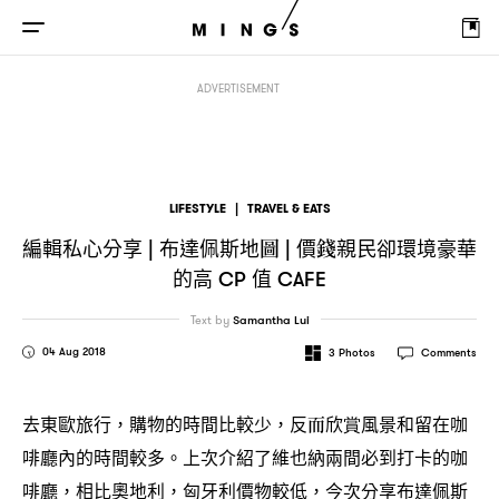
編輯私心分享
布達佩斯地圖
價錢親民卻環境豪華的高
值
|
|
CP
Cafe
ADVERTISEMENT
LIFESTYLE
|
TRAVEL & EATS
編輯私心分享
布達佩斯地圖
價錢親民卻環境豪華
|
|
的高
值
CP
CAFE
Text by
Samantha Lui
04 Aug 2018
3
Photos
Comments
去東歐旅行
購物的時間比較少
反而欣賞風景和留在咖
，
，
啡廳內的時間較多。上次介紹了維也納兩間必到打卡的咖
啡廳
相比奧地利
匈牙利價物較低
今次分享布達佩斯
，
，
，