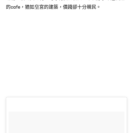
的
猶如皇宮的建築
價錢卻十分親民。
cafe，
，