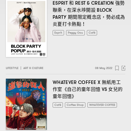
和
強勢
ESPRIT
REST & CREATION
聯乘
在深水埗開設
，
BLOCK
期間限定概念店
勢必成為
PARTY
，
炎夏打卡熱點
！
Esprit
Peggy Gou
Café
LIFESTYLE
|
ART & CULTURE
08 May 2022
無紙用工
WHATEVER COFFEE X
作室《自己的童年回憶
女兒的
VS
童年回憶》
Café
Coffee Shop
WHATEVER COFFEE