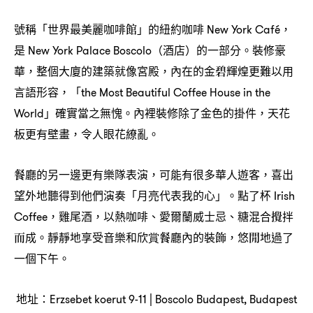
號稱「世界最美麗咖啡館」的紐約咖啡
New York Café，
是
酒店
的一部分。裝修豪
New York Palace Boscolo（
）
華
整個大廈的建築就像宮殿
內在的金碧輝煌更難以用
，
，
言語形容
「
，
the Most Beautiful Coffee House in the
」確實當之無愧。內裡裝修除了金色的掛件
天花
World
，
板更有壁畫
令人眼花繚亂。
，
餐廳的另一邊更有樂隊表演
可能有很多華人遊客
喜出
，
，
望外地聽得到他們演奏「月亮代表我的心」。點了杯
Irish
雞尾酒
以熱咖啡、愛爾蘭威士忌、糖混合攪拌
Coffee，
，
而成。靜靜地享受音樂和欣賞餐廳內的裝飾
悠閒地過了
，
一個下午。
地址
：Erzsebet koerut 9-11 | Boscolo Budapest, Budapest