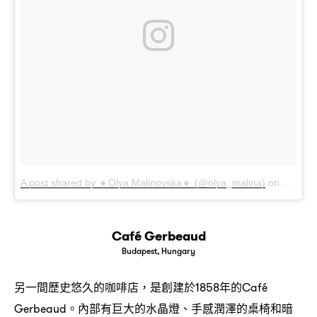
A post shared by 🔸Olya Malinovska🔸 (@olya_malina)
on
Aug 12,
Café Gerbeaud
Budapest, Hungary
另一間歷史悠久的咖啡店
是創建於
年的
，
1858
Café
。內部有巨大的水晶燈、手感潤澤的桌椅和暗
Gerbeaud