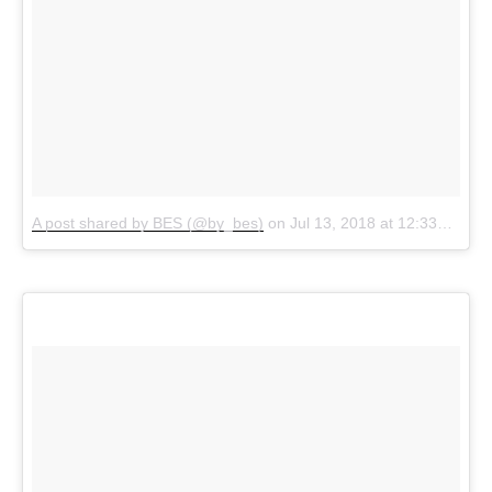
A post shared by BES (@by_bes)
on
Jul 13, 2018 at 12:33pm PDT