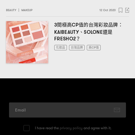
BEAUTY
|
MAKEUP
12 Oct 2020
間極高
值的台灣彩妝品牌
3
CP
：
、
還是
KAIBEAUTY
SOLONE
FRESHO2？
化妝品
台灣品牌
高CP值
I have read the
privacy policy
and agree with it.