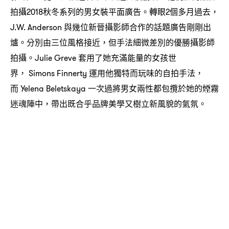
拍攝
秋冬系列的男女裝平面廣告。轉眼
個多月過去
2018
2
，
與幾位新晉攝影師合作的話題廣告剛剛出
J.W. Anderson
爐。分別由三位風格接近
但手法細微差別的優勝攝影師
，
拍攝。
套用了她充滿能量的女孩世
Julie Greve
界
運用他獨特而玩味的自拍手法
， Simons Finnerty
，
而
一次過將男女兩性都包攬於她的煙霧
Yelena Beletskaya
迷魂陣中
帶出既合乎品牌美學又樹立新風貌的氣氛。
，