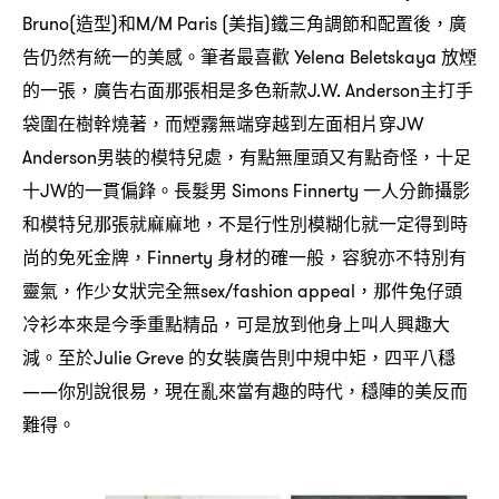
造型
和
美指
鐵三角調節和配置後
廣
Bruno(
)
M/M Paris (
)
，
告仍然有統一的美感。筆者最喜歡
放煙
Yelena Beletskaya
的一張
廣告右面那張相是多色新款
主打手
，
J.W. Anderson
袋圍在樹幹燒著
而煙霧無端穿越到左面相片穿
，
JW
男裝的模特兒處
有點無厘頭又有點奇怪
十足
Anderson
，
，
十
的一貫偏鋒。長髮男
一人分飾攝影
JW
Simons Finnerty
和模特兒那張就麻麻地
不是行性別模糊化就一定得到時
，
尚的免死金牌
身材的確一般
容貌亦不特別有
，Finnerty
，
靈氣
作少女狀完全無
那件兔仔頭
，
sex/fashion appeal，
冷衫本來是今季重點精品
可是放到他身上叫人興趣大
，
減。至於
的女裝廣告則中規中矩
四平八穩
Julie Greve
，
你別說很易
現在亂來當有趣的時代
穩陣的美反而
——
，
，
難得。