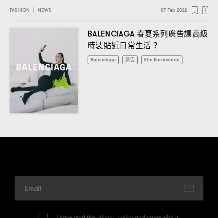
FASHION
|
NEWS
07 Feb 2022
春夏系列廣告讓高級
BALENCIAGA
時裝貼近日常生活
？
Balenciaga
廣告
Kim Kardashian
I have read the
privacy policy
and agree with it.