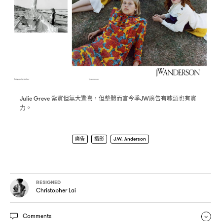
紮實但無大驚喜
但整體而言今季
廣告有噱頭也有實
Julie Greve
，
JW
力。
廣告
攝影
J.W. Anderson
RESIGNED
Christopher Lai
Comments