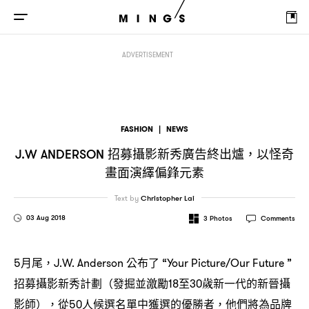
招募攝影新秀廣告終出爐
以怪奇畫面演繹偏鋒元素
J.W Anderson
，
ADVERTISEMENT
FASHION
|
NEWS
招募攝影新秀廣告終出爐
以怪奇
J.W ANDERSON
，
畫面演繹偏鋒元素
Text by
Christopher Lai
03 Aug 2018
3
Photos
Comments
月尾
公布了
5
，J.W. Anderson
“Your Picture/Our Future ”
招募攝影新秀計劃
發掘並激勵
至
歲新一代的新晉攝
（
18
30
影師
從
人候選名單中獲選的優勝者
他們將為品牌
），
50
，