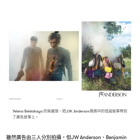
的無厘頭
把
風格中的怪誕敍事帶到
Yelena Beletskaya
，
J.W. Anderson
了廣告故事上。
雖然廣告由三人分別拍攝
但
、
，
JW Anderson
Benjamin