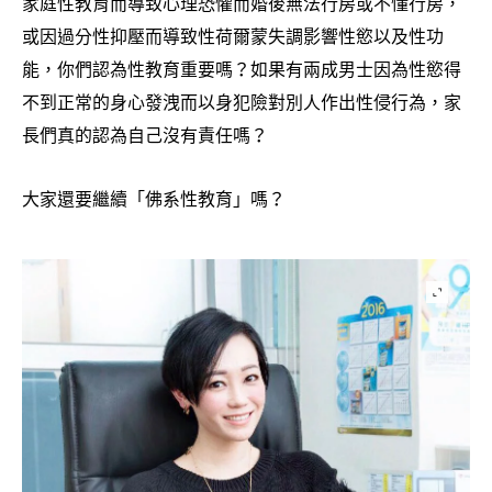
家庭性教育而導致心理恐懼而婚後無法行房或不懂行房
，
或因過分性抑壓而導致性荷爾蒙失調影響性慾以及性功
能
你們認為性教育重要嗎
如果有兩成男士因為性慾得
，
？
不到正常的身心發洩而以身犯險對別人作出性侵行為
家
，
長們真的認為自己沒有責任嗎
？
大家還要繼續「佛系性教育」嗎
？