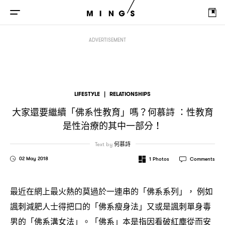
大家還要繼續「佛系性教育」嗎
何慕詩
性教育是性治療的其中一部分
？
：
！
ADVERTISEMENT
LIFESTYLE
|
RELATIONSHIPS
大家還要繼續「佛系性教育」嗎
何慕詩
性教育
？
：
是性治療的其中一部分
！
Text by
何慕詩
02 May 2018
1
Photos
Comments
最近在網上最火熱的莫過於一連串的「佛系系列」
例如
，
諷刺減肥人士得把口的「佛系瘦身法」又或是諷刺單身毒
男的「佛系溝女法」。「佛系」本是指因看破紅塵從而安