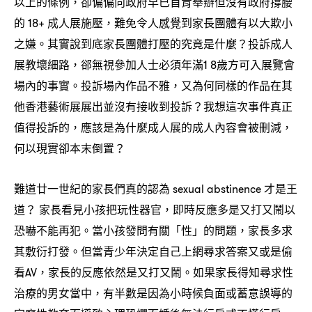
以上的條例
卻偏偏向政府早已首肯舉辦但沒有政府撐腰
，
的
成人展施壓
難免令人感覺到家長團體有以大欺小
18+
，
之嫌。其實說到底家長團體打壓的究竟是什麼
投訴成人
？
展教壞細路
郤無視參加人士必須年滿
歲方可入展覽會
，
1 8
場內的事實。投訴場內作品不雅
又為何同樣的作品在其
，
他香港藝術展展出並沒有接收到投訴
我想這次事件真正
？
值得投訴的
應該是為什麼成人展的成人內容會被刪減
，
，
何以現實卻本末倒置
？
難道廿一世紀的家長們真的認為
才是王
sexual abstinence
道
家長看見小孩把玩性器官
即時反應多是又打又鬧以
？
，
恐嚇不能再犯。當小孩發問有關「性」的問題
家長多求
，
其敷衍打發。但當青少年決定自己上網尋求答案又或是偷
看
家長的反應依然是又打又鬧。如果家長得知尋求性
AV，
治療的男女當中
有半數是因為小時候負面或蓄意誤導的
，