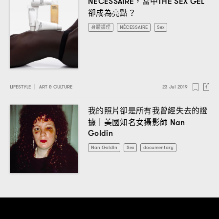
當中
NÉCESSAIRE，
THE SEX GEL
卻成為亮點
？
身體護理
NÉCESSAIRE
Sex
LIFESTYLE
|
ART & CULTURE
23 Jul 2019
我的照片卻是所有我曾經失去的證
據
美國知名女攝影師
｜
Nan
Goldin
Nan Goldin
Sex
documentary