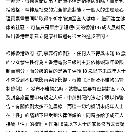
一部分。根據世衛提出
健康不僅是指疾病消除
而是包
，
，
括體格、精神及社交的完全健康狀態。一個人的生理及心
理質素需要同時取得平衡才能達至全人健康
繼而建立健
，
康的社區
可惜只是舉辦了短短
天的香港
成人展就反
，
4
18+
映出香港距離建立健康社區還有很大的進步空間。
根據香港政府《刑事罪行條例》
任何人不得與未滿
歲
，
16
的少女發生性行為。香港電影三級制主要依據觀眾年齡限
制而劃分
而分級的目的是為了保護
歲以下未成年人士
，
18
不會受到不良電影內容所影響。根據《淫褻及不雅物品管
制條例》
發布不雅物品時
該物品需要有密封封套
以
，
，
，
及封套底面要印有規定大細
中英對照的法定字眼以作警
，
告。有關條例太多不能盡錄
而這一切均說明未成年人士
，
在「性」的議題下是受到法律保護的
同時亦給予成年人
，
接觸「性」的權利。作為
歲以下人士的家長沒有去質疑
1 8