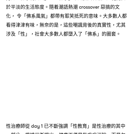
於平淡的生活態度。隨着潮語熱潮
惡搞的文
crossover
化
令「佛系風氣」都帶有惹笑抵死的意味。大多數人都
，
看得津津有味
無奈的是
這些嘲諷背後的真實性
尤其
，
，
，
涉及「性」
社會大多數人都墮入了「佛系」的圈套。
，
性治療師從
已不斷強調「性教育」是性治療的其中
day 1