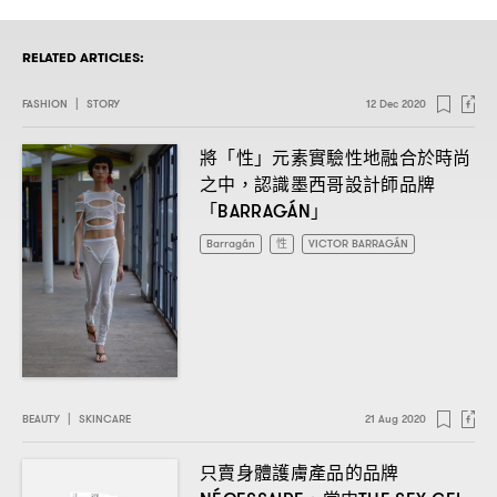
RELATED ARTICLES:
FASHION
|
STORY
12 Dec 2020
將「性」元素實驗性地融合於時尚
之中
認識墨西哥設計師品牌
，
「
」
BARRAGÁN
Barragán
性
VICTOR BARRAGÁN
BEAUTY
|
SKINCARE
21 Aug 2020
只賣身體護膚產品的品牌