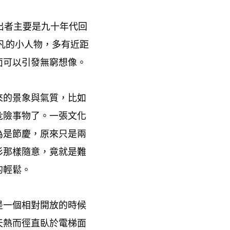
出者主要是九十年代回
凡的小人物
多有近距
，
面可以引發無窮想像。
來的景象與氣質
比如
，
危險事物了。一張文化
為是節慶
原來只是兩
，
衫那樣隨意
竟就是難
，
的輕鬆。
是一個相對開放的時候
天熱而徑直臥於電梯面