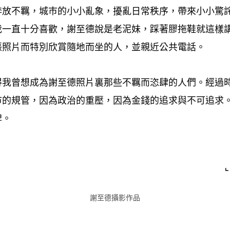
奔放不羈
城巿的小小亂象
擾亂日常秩序
帶來小小驚
，
，
，
我一直十分喜歡
謝至德說是老泥妹
踩著膠拖鞋就這樣
，
，
張照片而特別欣賞隨地而坐的人
並親近公共電話。
，
得我曾想成為謝至德照片裏那些不羈而恣肆的人們。經過
巿的規管
因為政治的重壓
因為金錢的追求與不可追求
，
，
碑。
謝至德攝影作品