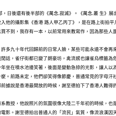
部
日後還有後半部的《萬念
寂滅》。《萬念
叢
生》展
，
.
.
收入他的攝影集《香港
路人甲乙丙丁》
是在路上街拍平
，
已買不到
我存有一本
以前常用來教寫作
因為那些人
，
，
，
。許多九十年代回歸前的日常人臉
某些可能永遠不會再
，
籠閒話
雀仔街都已變了朗豪坊
禽流感也讓雀鳥標籤為
，
，
少年坐在噴水池邊笑著
後面是變動急掠的光影
讓人以
，
，
什麼。前路未定
他們卻笑得像節慶
普通常見的字母汗
，
，
歸前據說是香港最開放的時候
謝至德拍下了香港人難得
，
術系教授
他說照片的氛圍很像大陸二千年初的時候
也
，
，
的電影。謝至德拍出普通人的「流民」氣質
像流浪漢因
，