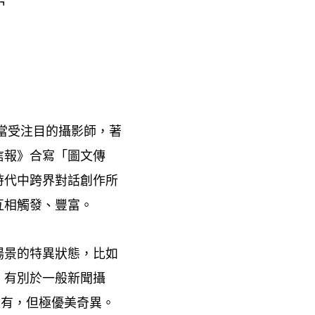
當受注目的攝影師
著
，
信報》合寫「圖文傳
時代中跨界對話創作所
互相觸發、豐富。
場景的特異狀態
比如
，
有別於一般新聞攝
，
沒有
但極優美奇異。
，