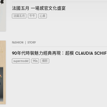
法國五月
一場感官文化盛宴
法國五月
牛牛
心美
FASHION
|
STORY
年代時裝魅力經典再現
超模
90
：
CLAUDIA SCHI
supermodel
90s
攝影