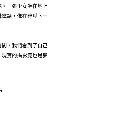
詫。一張少女坐在地上
講電話
像在尋覓下一
，
時間
我們看到了自己
，
。現實的攝影竟也是夢