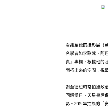
看謝至德的攝影展《
名學者如李歐梵、阿
真」專欄
根據他的
，
開拓出來的空間
視
：
謝至德也時常拍攝政
回歸當日、天星皇后
影。
年拍攝的「
2014