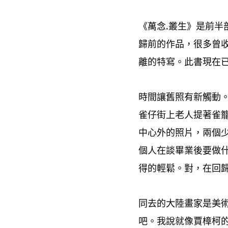
《萬念
叢生》是前半
.
歸前的作品
很多曾
，
離的特寫。此書現在
時間讓舊照有新觸動
雀仔街上老人提著雀
中心外的照片
兩個
，
個人在談畢業後要做
得的輕鬆。對
在回
，
同去的大陸畫家是美
吧。我說就像賈樟柯