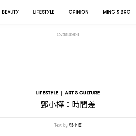
BEAUTY
LIFESTYLE
OPINION
MING'S BRO
ADVERTISEMENT
LIFESTYLE
|
ART & CULTURE
鄧小樺
時間差
：
Text by
鄧小樺