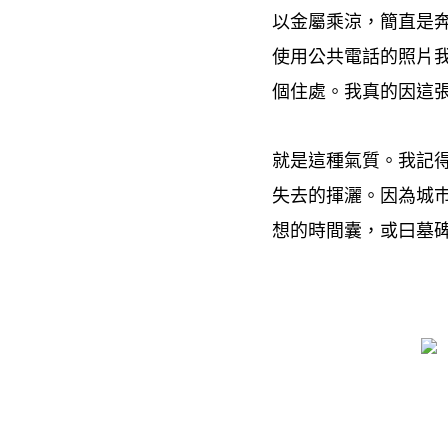
以金屬乘涼
簡直是
，
使用公共電話的照片
個住處。我真的因這
就是這種氣質。我記
失去的揮灑。因為城
想的時間囊
或曰墓
，