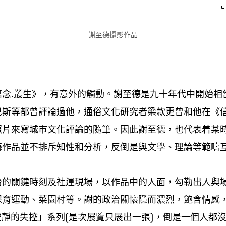
謝至德攝影作品
萬念
叢生》
有意外的觸動。謝至德是九十年代中開始相
.
，
巴斯等都曾評論過他
通俗文化研究者梁款更曾和他在《
，
照片來寫城巿文化評論的隨筆。因此謝至德
也代表着某
，
藝作品並不排斥知性和分析
反倒是與文學、理論等範疇
，
治的關鍵時刻及社運現場
以作品中的人面
勾勒出人與
，
，
保育運動、菜園村等。謝的政治關懷隱而濃烈
飽含情感
，
安靜的失控」系列
是次展覽只展出一張
倒是一個人都
(
)，