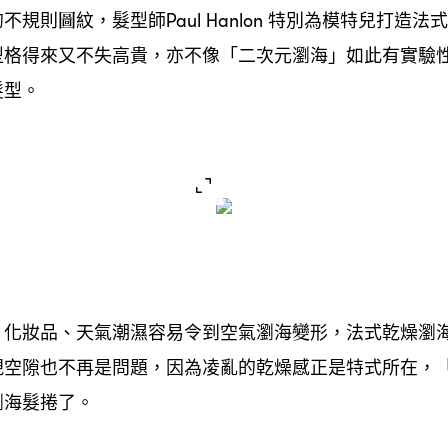
的不規則圖紋
髮型師
特別為模特兒打造法式
，
Paul Hanlon
型格得來又不失高貴
亦不像「二次元瀏海」如此有實驗
，
髮型。
化妝品、天氣潮濕容易令到空氣瀏海變形
法式乾燥瀏
，
，
現空隙也不再是問題
因為凌亂的乾燥感正是特式所在
，
，
瀏海髮捲了。