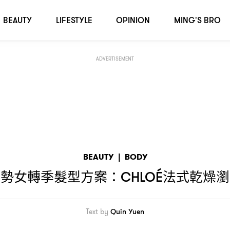
BEAUTY
LIFESTYLE
OPINION
MING'S BRO
ADVERTISEMENT
BEAUTY
|
BODY
強勢女轉季髮型方案
法式乾燥瀏
：CHLOÉ
Text by
Quin Yuen