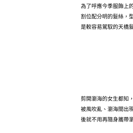
為了呼應今季服飾上
割位配分明的髮絲
，
是較容易駕馭的天橋
剪開瀏海的女生都知
被風吹亂、瀏海間出
後就不用再隨身攜帶