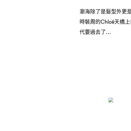
瀏海除了是髮型外更
時裝周的
天橋上
Chloé
代要過去了
…