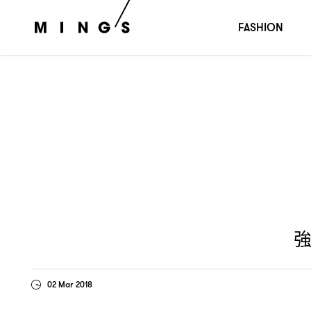
強勢女轉季髮型方案
法式乾燥瀏海
：Chloé
FASHION
02 Mar 2018