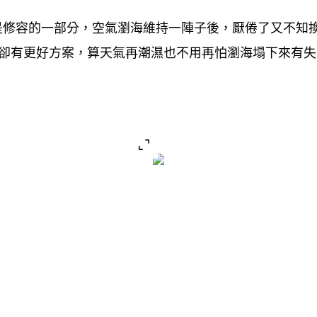
是修容的一部分
空氣瀏海維持一陣子後
厭倦了又不知
，
，
卻有更好方案
算天氣再潮濕也不用再怕瀏海塌下來有失
，