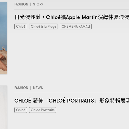
FASHION
|
STORY
日光漫沙灘
攜
演繹仲夏浪
，Chloé
Apple Martin
Chloé
Chloé à la Plage
CHEMENA KAMALI
FASHION
|
NEWS
發佈「
」形象特輯展
CHLOÉ
CHLOÉ PORTRAITS
Chloé
Chloe Portraits