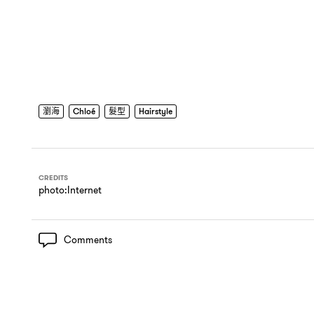
瀏海
Chloé
髮型
Hairstyle
CREDITS
photo:Internet
Comments