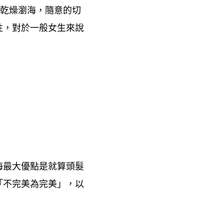
乾燥瀏海
隨意的切
，
性
對於一般女生來說
，
海最大優點是就算頭髮
「不完美為完美」
以
，