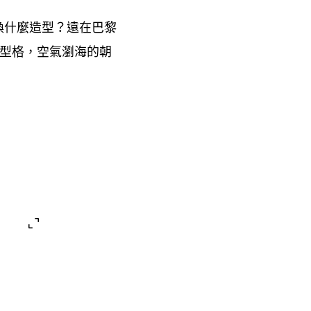
換什麼造型
遠在巴黎
？
型格
空氣瀏海的朝
，