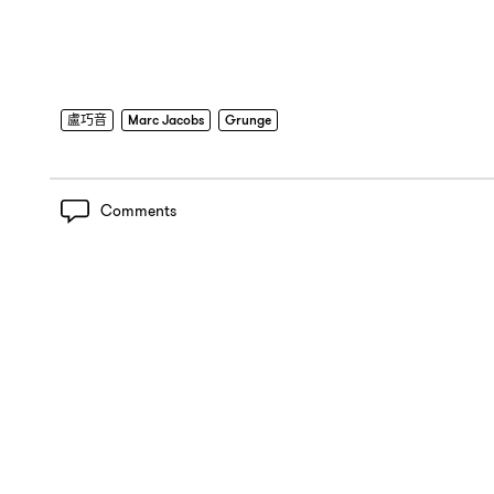
盧巧音
Marc Jacobs
Grunge
Comments