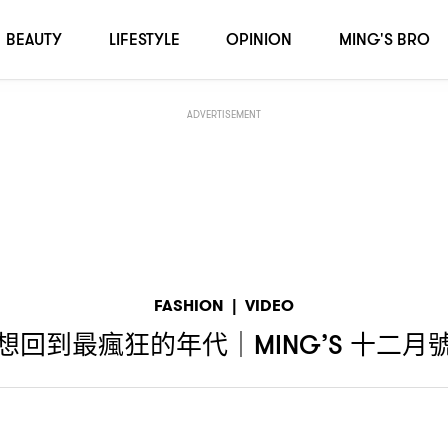
物
BEAUTY
LIFESTYLE
OPINION
MING'S BRO
ADVERTISEMENT
FASHION
|
VIDEO
想回到最瘋狂的年代
十二月
｜MING’S