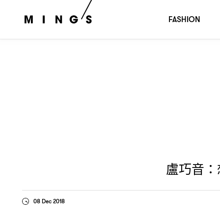
盧巧音
想回到最瘋狂的年代
十二月號封面人
：
｜MING’S
FASHION
盧巧音
：
08 Dec 2018