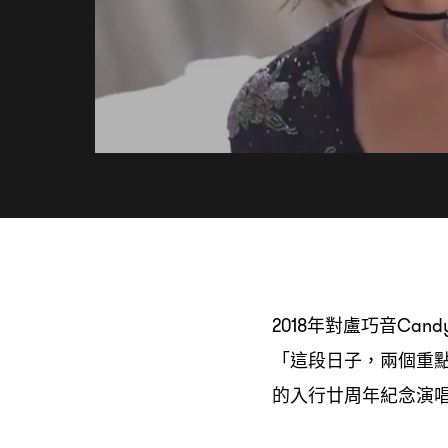
年對盧巧音
2018
Cand
「這段日子
兩個重
，
的入行廿周年紀念演