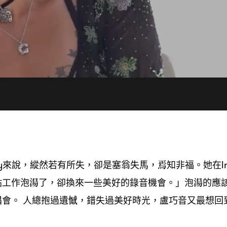
來說
縱然若有所失
卻是塞翁失馬
焉知非福。她在
y
，
，
，
I
點工作泡湯了
卻換來一些美好的錄音機會。」泡湯的應
，
唱會。
人總抱過遺憾
錯失過美好時光
盧巧音又最想回
，
，