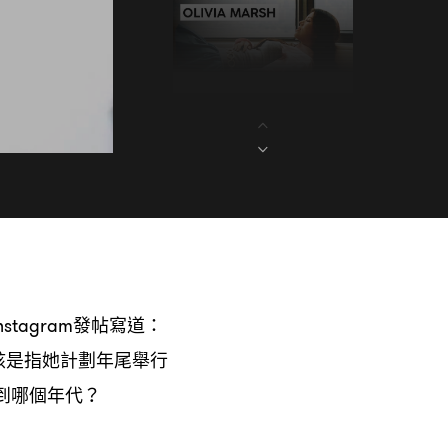
發帖寫道
nstagram
：
該是指她計劃年尾舉行
到哪個年代
？