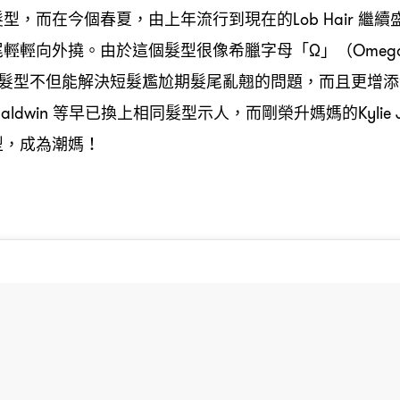
髮型
而在今個春夏
由上年流行到現在的
繼續
，
，
Lob Hair
尾輕輕向外撓。由於這個髮型很像希臘字母「
」
Ω
（Ome
髮型不但能解決短髮尷尬期髮尾亂翹的問題
而且更增添
，
等早已換上相同髮型示人
而剛榮升媽媽的
Baldwin
，
Kylie
型
成為潮媽
，
！