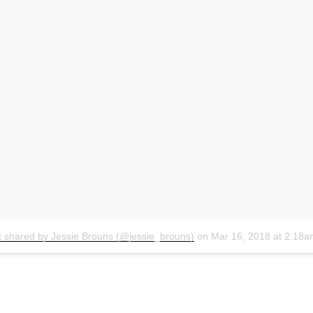
t shared by Jessie Brouns (@jessie_brouns)
on
Mar 16, 2018 at 2:18