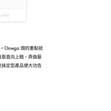
am PST
。
頭的重點就
Omega
再垂直向上翹
弄曲髮
，
塗抹定型產品便大功告