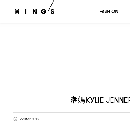
潮媽
跟上潮流步伐換上
頭
關鍵
保
Kylie Jenner
Omega
！
：
FASHION
潮媽
KYLIE JENNE
29 Mar 2018