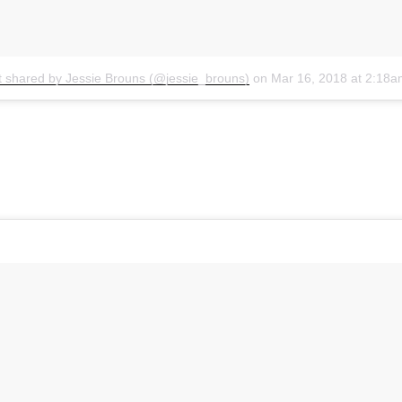
t shared by Jessie Brouns (@jessie_brouns)
on
Mar 16, 2018 at 2:18