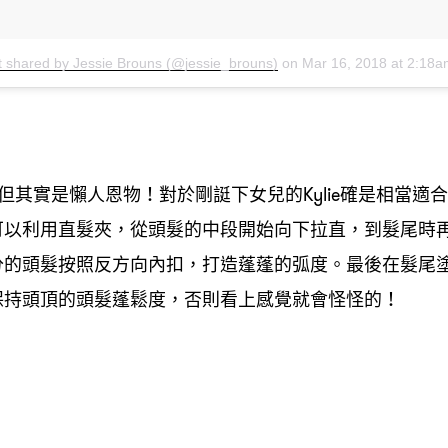
t shared by Jessie Brouns (@jessie_brouns)
on
Mar 16, 2018 at 2:18
但其實是懶人恩物
對於剛誔下女兒的
確是相當適合
！
Kylie
可以利用直髮夾
從頭髮的中段開始向下拉直
到髮尾時
，
，
分的頭髮按照反方向內扣
打造蓬蓬的弧度。最後在髮尾
，
保持頭頂的頭髮蓬鬆度
否則看上感覺就會怪怪的
，
！