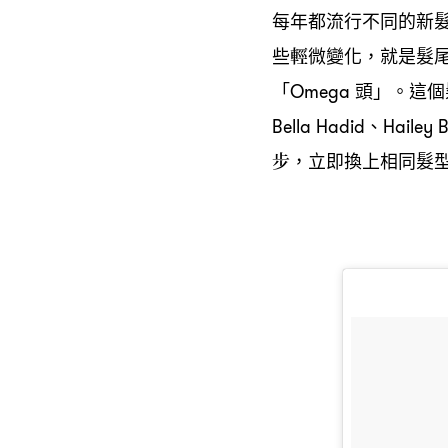
每年都流行不同的新
些輕微變化
就是髮
，
「
頭」。這個
Omega
、
Bella Hadid
Hailey 
步
立即換上相同髮
，