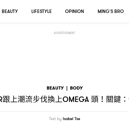
持頭頂頭髮蓬鬆
BEAUTY
LIFESTYLE
OPINION
MING'S BRO
ADVERTISEMENT
BEAUTY
|
BODY
跟上潮流步伐換上
頭
關鍵
R
OMEGA
！
：
Text by
Isabel Tse