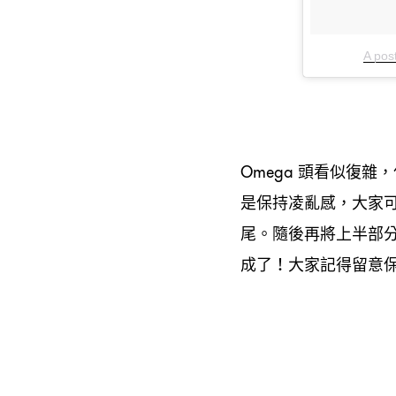
A pos
頭看似復雜
Omega
，
是保持凌亂感
大家
，
尾。隨後再將上半部
成了
大家記得留意
！