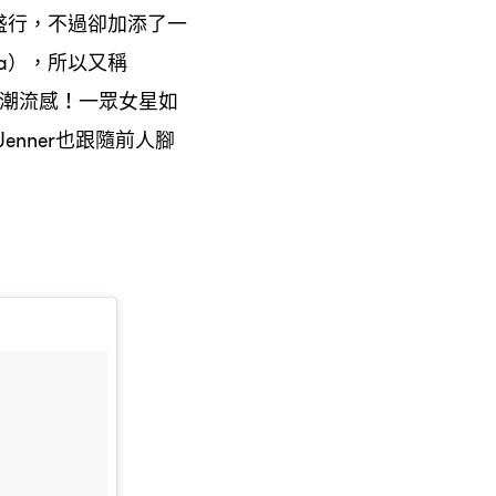
盛行
不過卻加添了一
，
所以又稱
ga），
潮流感
一眾女星如
！
也跟隨前人腳
 Jenner