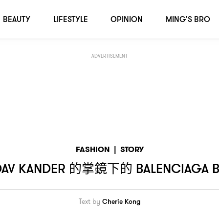
手袋廣告大片
 BEL AIR
BEAUTY
LIFESTYLE
OPINION
MING'S BRO
ADVERTISEMENT
FASHION
|
STORY
的掌鏡下的
AV KANDER
BALENCIAGA B
Text by
Cherie Kong