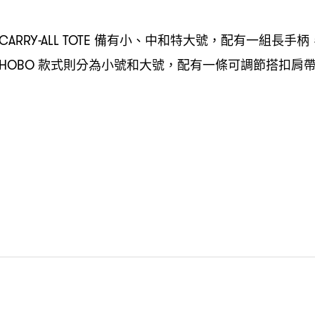
備有小、中和特大號
配有一組長手柄
 CARRY-ALL TOTE
，
款式則分為小號和大號
配有一條可調節搭扣肩
R HOBO
，