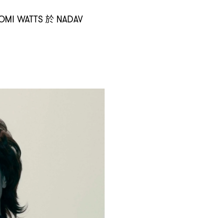
於
OMI WATTS
NADAV