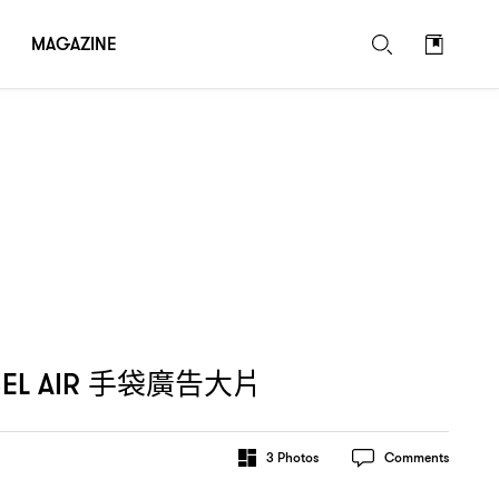
MAGAZINE
手袋廣告大片
EL AIR
3
Photos
Comments