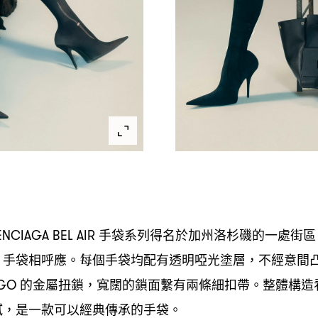
手袋系列得名於加州洛杉磯的一處街區
NCIAGA BEL AIR
手袋相呼應。每個手袋均配有透明啞光塗層
不經意間
O
，
的金屬扭鎖
寬闊的鎖面繫有兩條細扣帶。整體構造
GO
，
膩
是一款可以經典傳承的手袋。
，