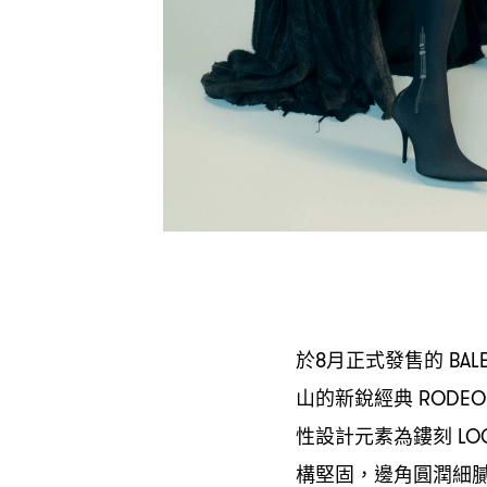
於
月正式發售的
8
BALE
山的新銳經典
RODE
性設計元素為鏤刻
LO
構堅固
邊角圓潤細
，