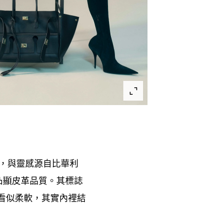
與靈感源自比華利
，
凸顯皮革品質。其標誌
看似柔軟
其實內裡結
，