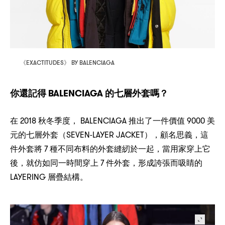
EXACTITUDES
BY BALENCIAGA
《
》
BALENCIAGA
？
你還記得
的七層外套嗎
2018
， BALENCIAGA
9000
在
秋冬季度
推出了一件價值
美
（SEVEN-LAYER JACKET），
，
元的七層外套
顧名思義
這
7
，
件外套將
種不同布料的外套縫紉於一起
當用家穿上它
，
7
，
後
就仿如同一時間穿上
件外套
形成誇張而吸睛的
LAYERING
層疊結構。