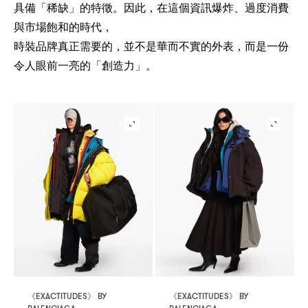
，
具備「稀缺」的特徵。因此
在這個資訊爆炸、過度消費
，
與市場飽和的時代
，
，
時裝品牌真正需要的
並不是華而不實的外表
而是一份
令人眼前一亮的「創造力」。
EXACTITUDES
BY
EXACTITUDES
BY
《
》
《
》