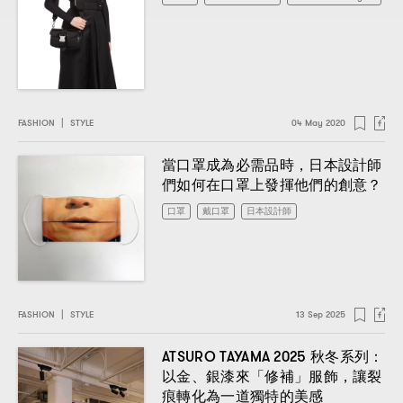
FASHION
|
STYLE
04 May 2020
，
當口罩成為必需品時
日本設計師
？
們如何在口罩上發揮他們的創意
口罩
戴口罩
日本設計師
FASHION
|
STYLE
13 Sep 2025
ATSURO TAYAMA 2025
：
秋冬系列
，
以金、銀漆來「修補」服飾
讓裂
痕轉化為一道獨特的美感