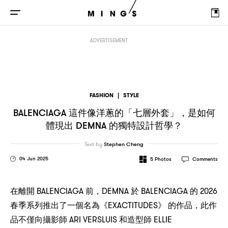
BALENCIAGA
，
DEMNA
這件像洋蔥的「七層外套」
是如何體現出
的獨特設計哲
ADVERTISEMENT
FASHION
|
STYLE
BALENCIAGA
，
這件像洋蔥的「七層外套」
是如何
DEMNA
？
體現出
的獨特設計哲學
Text by
Stephen Cheng
04 Jun 2025
5
Photos
Comments
BALENCIAGA
，DEMNA
BALENCIAGA
2026
在離開
前
於
的
EXACTITUDES
，
春季系列推出了一個名為《
》
的作品
此作
ARI VERSLUIS
ELLIE
品不僅向攝影師
和造型師