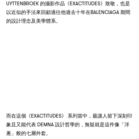
UYTTENBROEK
EXACTITUDES
，
的攝影作品《
》致敬
也是
BALENCIAGA
以近似的手法來回顧過往他過去十年在
期間
的設計理念及美學體系。
EXACTITUDES
，
而在這個《
》
系列當中
最讓人留下深刻印
DEMNA
，
象且又能代表
設計哲學的
無疑就是這件像「洋
蔥」般的七層外套。