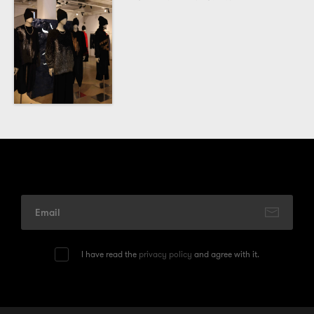
I have read the
privacy policy
and agree with it.
© 2026
One Media Group Limited