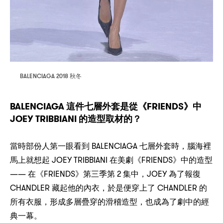
BALENCIAGA 2018
秋冬
BALENCIAGA
FRIENDS
這件七層外套是從《
》中
JOEY TRIBBIANI
？
的造型取材的
BALENCIAGA
，
當時部份人第一眼看到
七層外套時
腦海裡
JOEY TRIBBIANI
FRIENDS
馬上就想起
在美劇《
》中的造型
——
FRIENDS
2
，JOEY
在《
》第三季第
集中
為了報復
CHANDLER
，
CHANDLER
藏起他的內衣
於是便穿上了
的
，
，
所有衣服
形成多層疊穿的滑稽造型
也成為了劇中的經
典一幕。