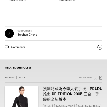
BALENCIAGA
BALENCIAGA
SUBSCRIBER
Stephen Cheng
Comments
RELATED ARTICLES:
FASHION
|
STYLE
01 Apr 2021
：PRADA
預測將成為今季人氣手袋
RE-EDITION 2005
推出
三合一手
袋的全新版本
Prada
Re-Edition 2005
Prada Pocket Nylon