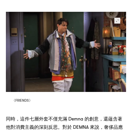
FRIENDS
《
》
，
Demna
，
同時
這件七層外套不僅充滿
的創意
還蘊含著
DEMNA
，
他對消費主義的深刻反思。對於
來說
奢侈品應