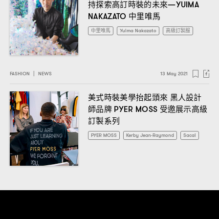
持探索高訂時裝的未來
—YUIMA
中里唯馬
NAKAZATO
中里唯馬
Yuima Nakazato
高級訂製服
FASHION
|
NEWS
13 May 2021
美式時裝美學抬起頭來
黑人設計
師品牌
受邀展示高級
PYER MOSS
訂製系列
PYER MOSS
Kerby Jean-Raymond
Sacai