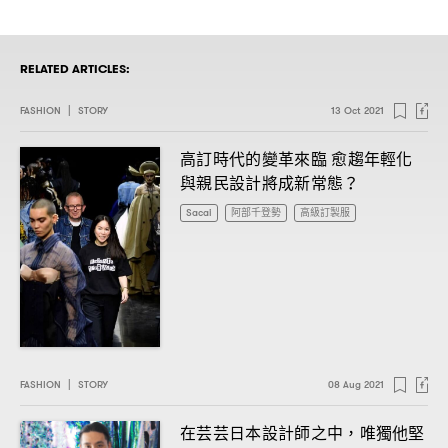
RELATED ARTICLES:
FASHION
|
STORY
13 Oct 2021
高訂時代的變革來臨
愈趨年輕化
與親民設計將成新常態
？
Sacai
阿部千登勢
高級訂製服
FASHION
|
STORY
08 Aug 2021
在芸芸日本設計師之中
唯獨他堅
，