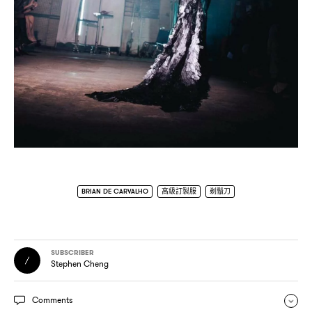
BRIAN DE CARVALHO
高級訂製服
剃鬚刀
SUBSCRIBER
Stephen Cheng
Comments