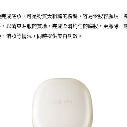
地完成底妝
可是粉質太粗糙的粉餅
容易令妝容顯現「
，
，
餅
以清爽貼服的質地
完成柔滑均勻的底妝
更撇除一
，
，
，
啞、溶妝等情況
同時提供美白功效。
，