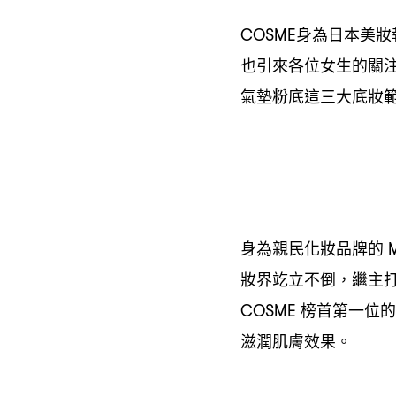
身為日本美妝
COSME
也引來各位女生的關
氣墊粉底這三大底妝
身為親民化妝品牌的
M
妝界䇄立不倒
繼主
，
榜首第一位的
COSME
滋潤肌膚效果。