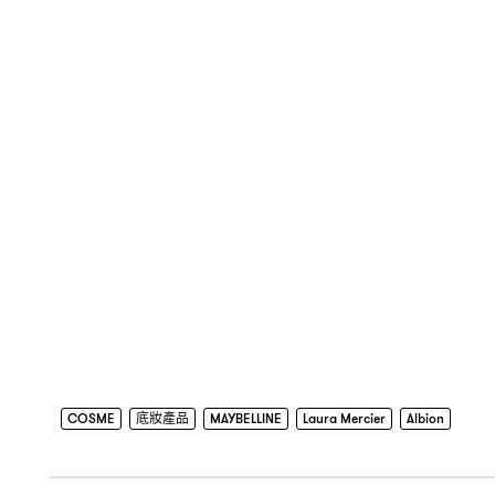
COSME
底妝產品
MAYBELLINE
Laura Mercier
Albion