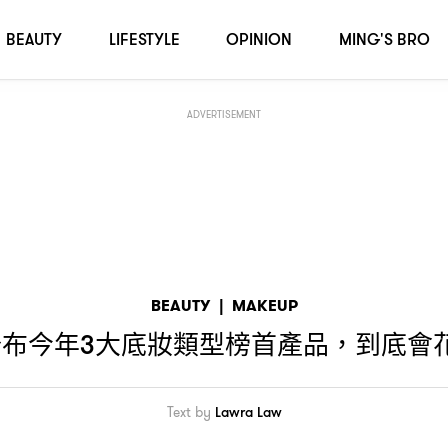
？
BEAUTY
LIFESTYLE
OPINION
MING'S BRO
ADVERTISEMENT
BEAUTY
|
MAKEUP
公布今年
大底妝類型榜首產品
到底會
3
，
Text by
Lawra Law