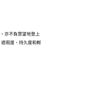
亦不負眾望地登上
N，
遮瑕度、持久度和輕
，