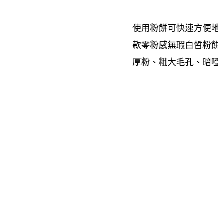
使用粉餅可快速方便
款零粉感無瑕白晳粉
厚粉、粗大毛孔、暗