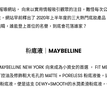
報導網站
向來以實用情報吸引觀眾的注目
難怪每次
，
，
注
網站早前釋出了
年上半年度的三大熱門底妝產品
，
2020
範疇
誰能登上首位的名譽
到底會花落誰家
，
，
？
粉底液
｜MAYBELLINE
向來成為小資女的首選
AYBELLINE NEW YORK
， FIT M
打控油及修飾粗大毛孔的
粉底液後
MATTE + PORELESS
，
粉底液
便是這支
的水潤柔滑粉底液
，
DEWY+SMOOTH
，