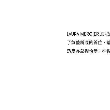
底妝
LAURA MERCIER
了氣墊粉底的首位
，
透度亦拿捏恰當
在
，