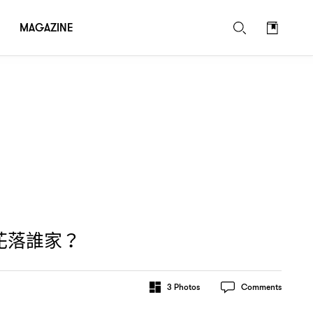
MAGAZINE
花落誰家
？
3
Photos
Comments