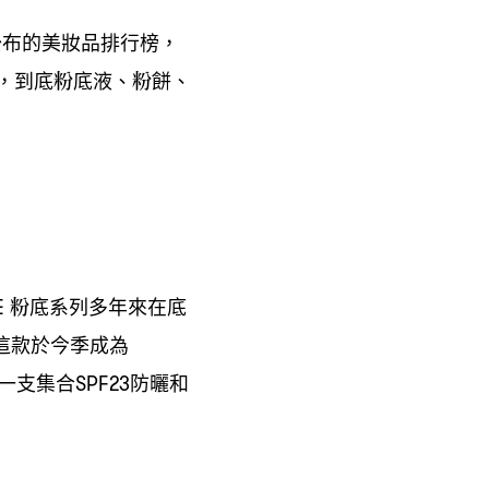
公布的美妝品排行榜
，
到底粉底液、粉餅、
，
粉底系列多年來在底
E
這款於今季成為
一支集合
防曬和
SPF23