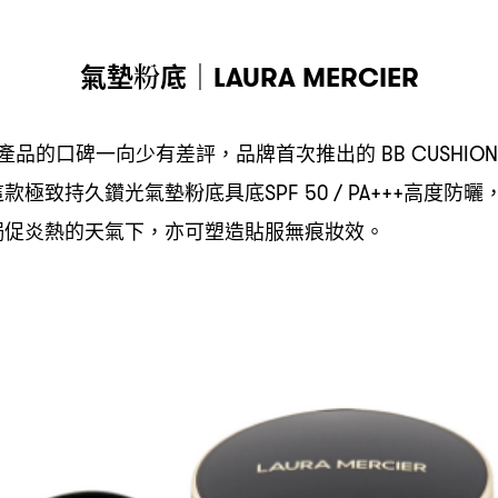
氣墊粉底
｜LAURA MERCIER
產品的口碑一向少有差評
品牌首次推出的
，
BB CUSHIO
這款極致持久鑽光氣墊粉底具底
高度防曬
SPF 50 / PA+++
侷促炎熱的天氣下
亦可塑造貼服無痕妝效。
，