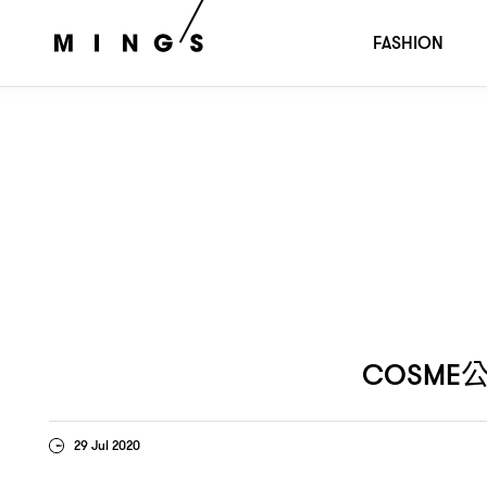
公布今年
大底妝類型榜首產品
到底會花落誰家
COSME
3
，
FASHION
COSME
29 Jul 2020