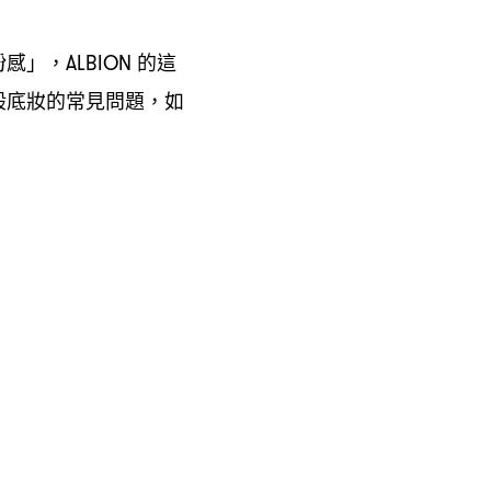
粉感」
的這
，ALBION
般底妝的常見問題
如
，