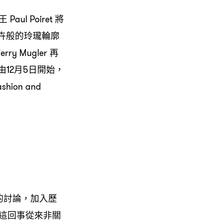
 Poiret 將
入花卉般的玲瓏輪廓
 Mugler 再
12月5日開始，
shion and
體的討論，加入歷
這回事從來非關