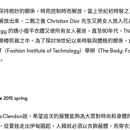
持微妙的關係，時而控制時而解放。當上世紀初時裝之王 Paul
放出來，二戰之後 Christian Dior 先生又將女人放
iggy 的嬌小瘦平衣體又使所有女人著迷，直至80年代，Thierry
樂樽剪裁之中。為了探討18世紀以來時裝與體格的關係，由
shion Institute of Technology）舉辦《The Body: Fa
覽。
 2015 spring
 McClendon說，希望這次的展覽能夠為大眾對時尚和身
，從夏娃走出伊甸園起，人類就必須以衣飾蔽體，而穿衣