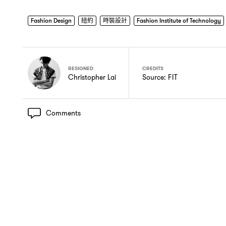
Fashion Design
紐約
時裝設計
Fashion Institute of Technology
RESIGNED
CREDITS
Christopher Lai
Source: FIT
Comments