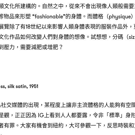
類文化所建構的。自然之中，從來不會出現像人類般需要
a等物品來形塑 “fashionable”的身體。而體格（physi
展覽除了有18世紀以來影響人類身體表現的服裝作品外，
文化作品如何改變人們對身體的想像。試想想，分碼（sizi
到壓力，需要減肥或增肥？
ss, silk satin, 1951
n 認為社交媒體的出現，某程度上讓非主流體格的人能夠有
是觀，正正因為 IG上看到人人都要露，令非「標準」身
m者有罪。大家有機會到紐約，大可參觀一下，反思時裝