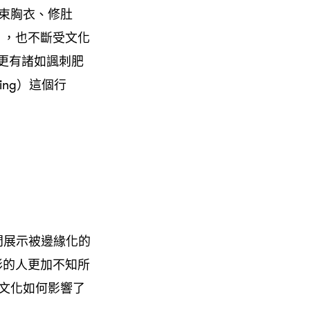
束胸衣、修肚
que），也不斷受文化
更有諸如諷刺肥
ng）這個行
空間展示被邊緣化的
形的人更加不知所
和文化如何影響了