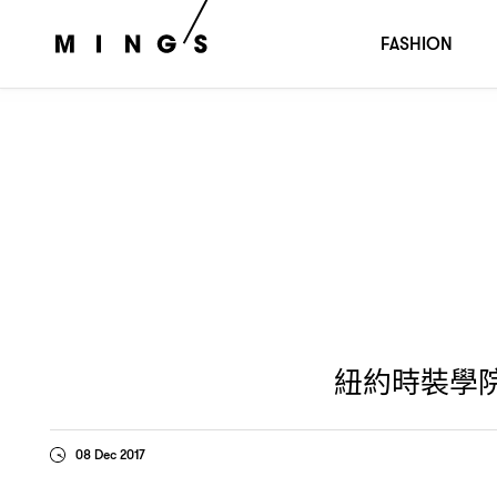
紐約時裝學院
博物館展覽
探討
世紀以來時裝與體
FIT
，
18
FASHION
紐約時裝學
08 Dec 2017