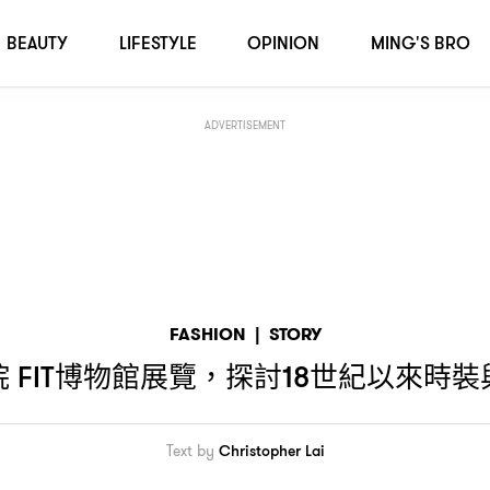
格的關係
BEAUTY
LIFESTYLE
OPINION
MING'S BRO
ADVERTISEMENT
FASHION
|
STORY
院
博物館展覽
探討
世紀以來時裝
FIT
，
18
Text by
Christopher Lai