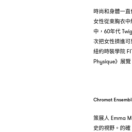
時尚和身體一直保
女性從束胸衣中解
中，60年代 Tw
次把女性擠進可
紐約時裝學院 FIT（Fa
Physique》展
Chromat Ensemble
策展人 Emma
史的視野。的確