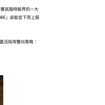
影響高階時裝界的一大
」卻能從下而上般
ORE
靈活採用雙向策略
：