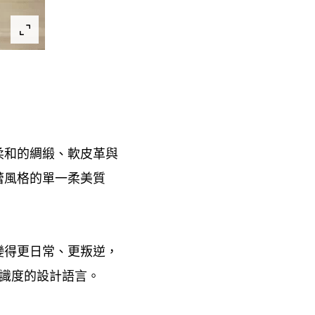
柔和的綢緞、軟皮革與
蕾風格的單一柔美質
變得更日常、更叛逆
，
識度的設計語言。