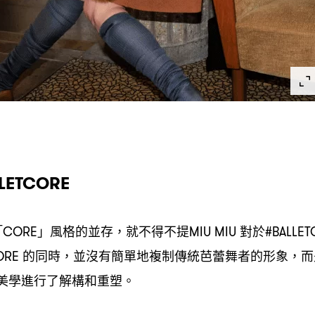
LETCORE
「
」風格的並存
就不得不提
對於
CORE
，
MIU MIU
#BALLE
的同時
並沒有簡單地複制傳統芭蕾舞者的形象
而
ORE
，
，
美學進行了解構和重塑。