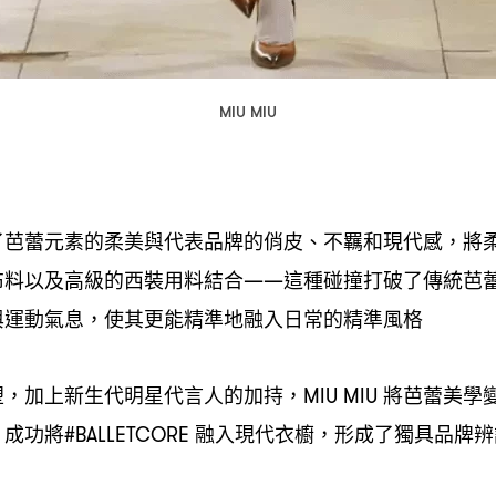
MIU MIU
了芭蕾元素的柔美與代表品牌的俏皮、不羈和現代感
將
，
布料以及高級的西裝用料結合
這種碰撞打破了傳統芭
——
與運動氣息
使其更能精準地融入日常的精準風格
，
塑
加上新生代明星代言人的加持
將芭蕾美學
，
，MIU MIU
成功將
融入現代衣櫥
形成了獨具品牌辨
，
#BALLETCORE
，