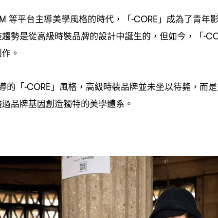
等平台主導美學風格的時代
「
」成為了青年
AM
，
-CORE
裝趨勢是從高級時裝品牌的設計中誕生的
但如今
「
，
，
-C
創作。
導的「
」風格
高級時裝品牌並未坐以待斃
而是
-CORE
，
，
透過品牌基因創造獨特的美學體系。