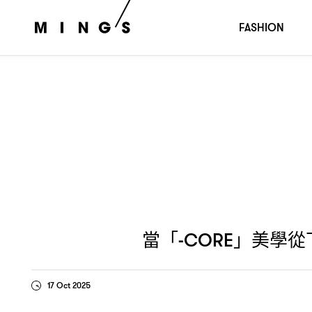
當「
」美學從下而上般影響著時裝界
設計師們是
-CORE
，
FASHION
當「
」美學從
-CORE
17 Oct 2025