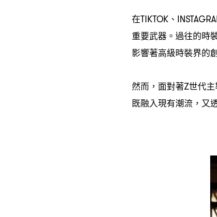
在
、
TIKTOK
INSTAGR
重要武器。過往的時
影響著高級時裝界的
然而
面對著
世代主
，
Z
既融入現有潮流
又
，