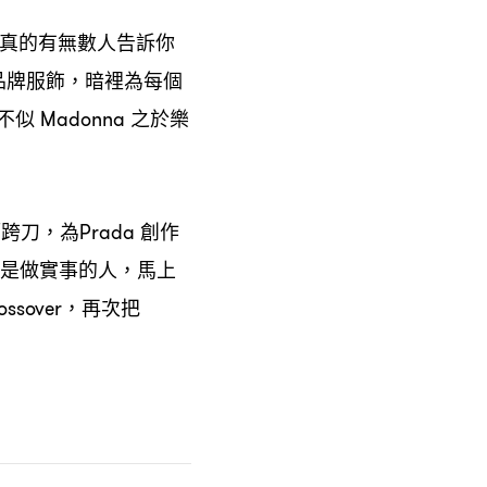
真的有無數人告訴你
品牌服飾
暗裡為每個
，
不似
之於樂
Madonna
師跨刀
為
創作
，
Prada
是做實事的人
馬上
，
再次把
ossover，