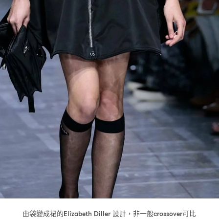
由袋變成裙的
設計
非一般
可比
Elizabeth Diller
，
crossover