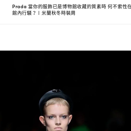
當你的服飾已是博物館收藏的質素時
何不索性
Prada
館內行騷
〡米蘭秋冬時裝周
？