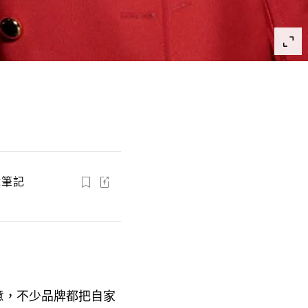
輯筆記
意
不少品牌都把自家
，