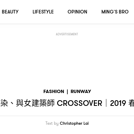
時裝周編輯筆記
BEAUTY
LIFESTYLE
OPINION
MING'S BRO
ADVERTISEMENT
FASHION
|
RUNWAY
紮染、與女建築師
CROSSOVER｜2019
Text by
Christopher Lai