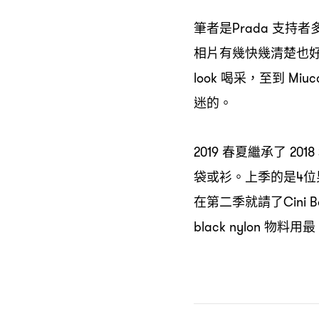
筆者是
支持者
Prada
相片有幾快幾清楚也
喝采
至到
look
，
Miuc
迷的。
春夏繼承了
2019
2018
袋或衫。上季的是
位
4
在第二季就請了
Cini B
物料用最
black nylon