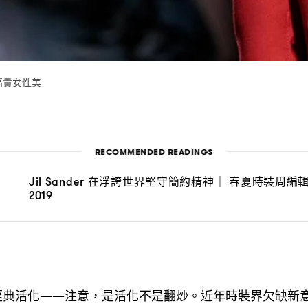
高貴女性美
RECOMMENDED READINGS
在浮誇世界堅守簡約精神
春夏時裝周編
Jil Sander
｜
2019
經典活化
注意
是活化不是翻炒。近年時裝界欠缺新
——
，