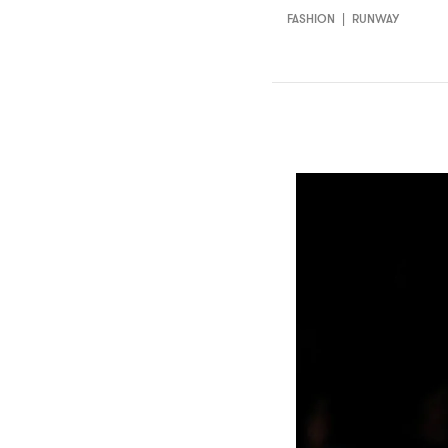
FASHION
|
RUNWAY