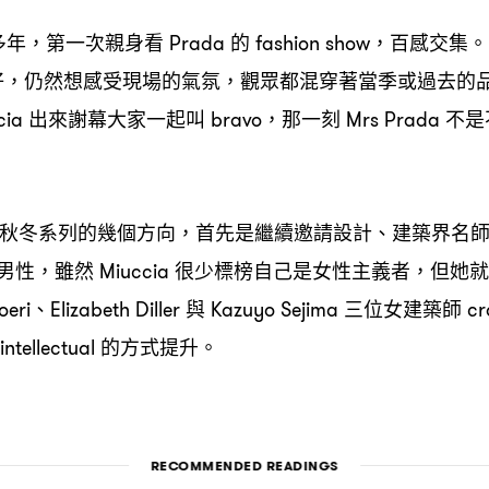
多年
第一次親身看
的
百感交集。
，
Prada
fashion show，
好
仍然想感受現場的氣氛
觀眾都混穿著當季或過去的
，
，
出來謝幕大家一起叫
那一刻
不是
cia
bravo，
Mrs Prada
秋冬系列的幾個方向
首先是繼續邀請設計、建築界名
，
男性
雖然
很少標榜自己是女性主義者
但她就
，
Miuccia
，
、
與
三位女建築師
oeri
Elizabeth Diller
Kazuyo Sejima
cr
的方式提升。
intellectual
RECOMMENDED READINGS