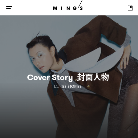
封面人物
Cover Story
123 STORIES