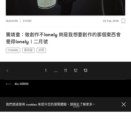
FASHION
|
STORY
02 Feb 2018
竇靖童
做創作不
倒是我想要創作的那個東西會
：
lonely
覺得
〡二月號
lonely
CHANEL
竇靖童
訪問
1
…
11
12
13
ALL SERIES
我們透過使用 cookies 來提升您的瀏覽體驗，請
按此
了解更多。