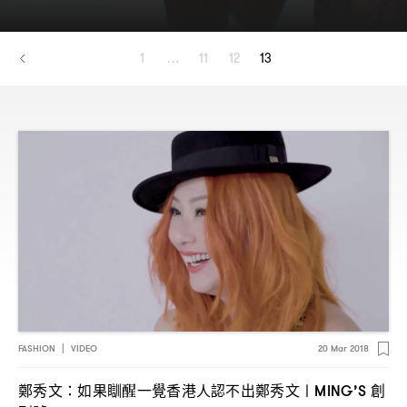
1
…
11
12
13
FASHION
|
VIDEO
20 Mar 2018
鄭秀文
如果瞓醒一覺香港人認不出鄭秀文〡
創
：
MING’S