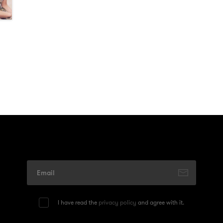
I have read the
privacy policy
and agree with it.