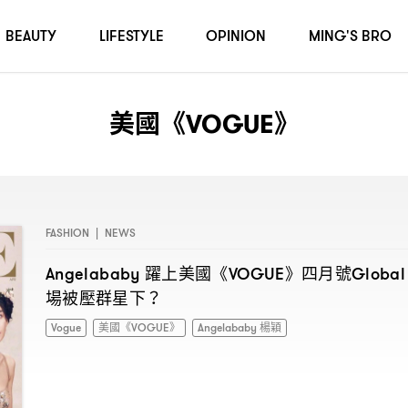
BEAUTY
LIFESTYLE
OPINION
MING'S BRO
美國《VOGUE》
FASHION
|
NEWS
躍上美國《
》四月號
Angelababy
VOGUE
Global
場被壓群星下
？
Vogue
美國《VOGUE》
Angelababy 楊穎