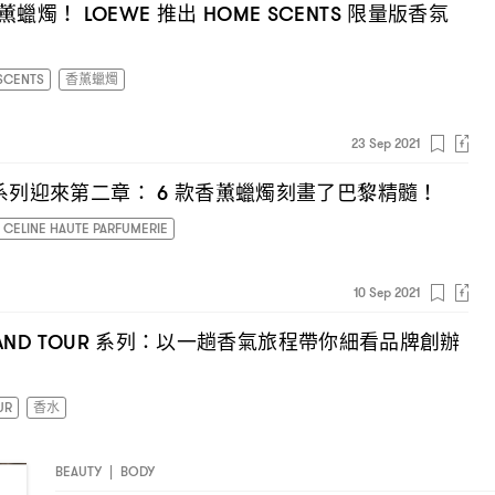
薰蠟燭
推出
限量版香氛
！ LOEWE
HOME SCENTS
SCENTS
香薰蠟燭
23 Sep 2021
系列迎來第二章
款香薰蠟燭刻畫了巴黎精髓
： 6
！
CELINE HAUTE PARFUMERIE
10 Sep 2021
系列
以一趟香氣旅程帶你細看品牌創辦
RAND TOUR
：
UR
香水
BEAUTY
|
BODY