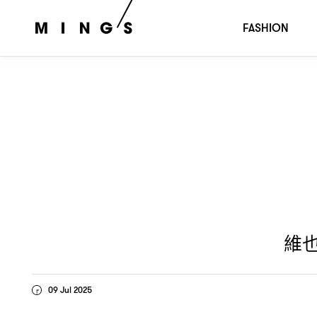
維也納玻璃品牌
將推出蠟燭
URSULA FUTURA
？
FASHION
維
09 Jul 2025