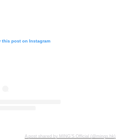
 this post on Instagram
A post shared by MING’S Official (@mings.hk)