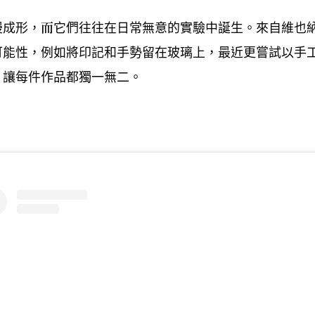
慢成形
而它們往往在日常無意的實驗中誕生。來自維也
，
可能性
例如將印記和手勢留在玻璃上
最近更嘗試以手
，
，
讓每件作品都獨一無二。
，