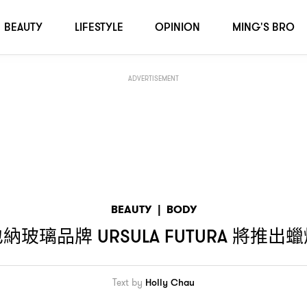
BEAUTY
LIFESTYLE
OPINION
MING'S BRO
ADVERTISEMENT
BEAUTY
|
BODY
也納玻璃品牌
將推出蠟
URSULA FUTURA
Text by
Holly Chau