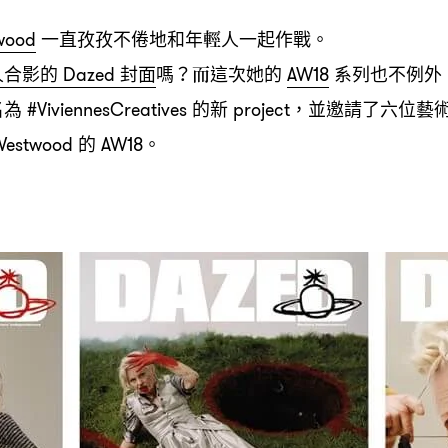
一直孜孜不倦地和年輕人一起作戰。
wood
人合影的
封面
嗎
而這次她的
系列也不例外
Dazed
？
AW18
名為
的新
並邀請了六位藝
#ViviennesCreatives
project，
的
。
 Westwood
AW18