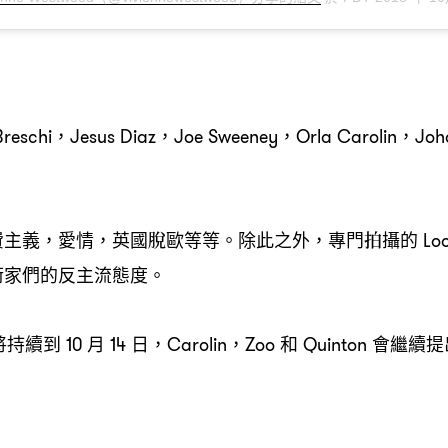
reschi，Jesus Diaz，Joe Sweeney，Orla Carolin，Joh
費主義
愛情
英國脫歐等等。除此之外
專門拍攝的
，
，
，
Lo
術家們的反主流態度。
將持續到
月
日
和
會繼續提
10
14
，Carolin，Zoo
Quinton