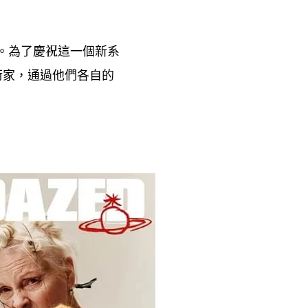
。為了慶祝這一個新系
術家
通過他們各自的
，