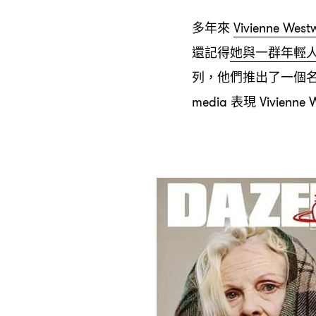
多年來
Vivienne West
還記得
她與一群年輕
列
他們推出了一個
，
表現
media
Vivienne