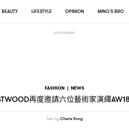
tion
BEAUTY
LIFESTYLE
OPINION
MING'S BRO
ADVERTISEMENT
FASHION
|
NEWS
再度邀請六位藝術家演繹
ESTWOOD
AW18
Text by
Cherie Kong