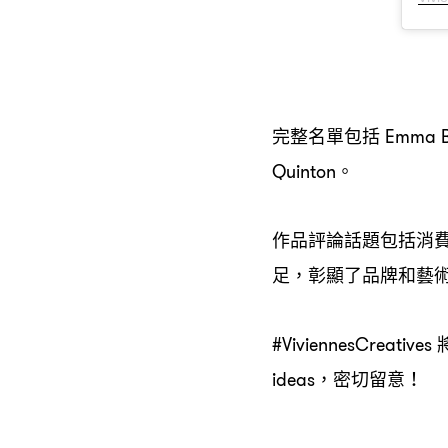
完整名單包括
Emma B
。
Quinton
作品評論話題包括消
足
彰顯了品牌和藝
，
#ViviennesCreatives
密切留意
ideas，
！