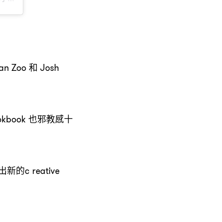
和
an Zoo
Josh
也邪教感十
okbook
出新的
c reative