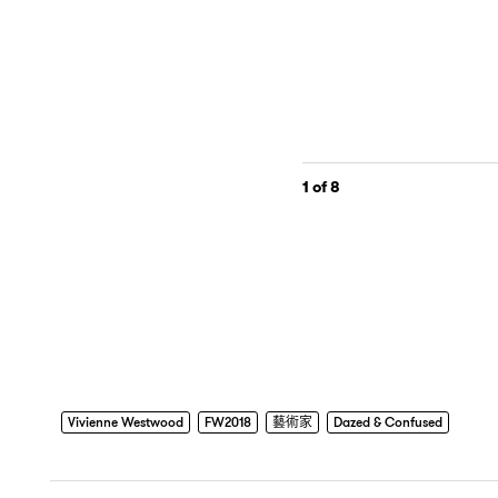
1
of 8
Vivienne Westwood
FW2018
藝術家
Dazed & Confused