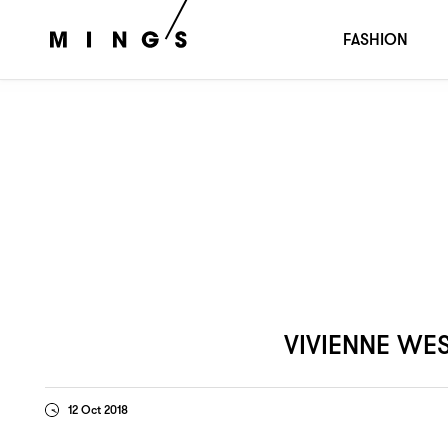
再度邀請六位藝術家演繹
Vivienne Westwood
AW18 collec
FASHION
VIVIENNE W
12 Oct 2018