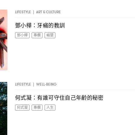
LIFESTYLE
|
ART & CULTURE
鄧小樺
牙痛的教訓
：
鄧小樺
專欄
痛楚
LIFESTYLE
|
WELL-BEING
何式凝
有誰可守住自己年齡的秘密
：
何式凝
專欄
人生