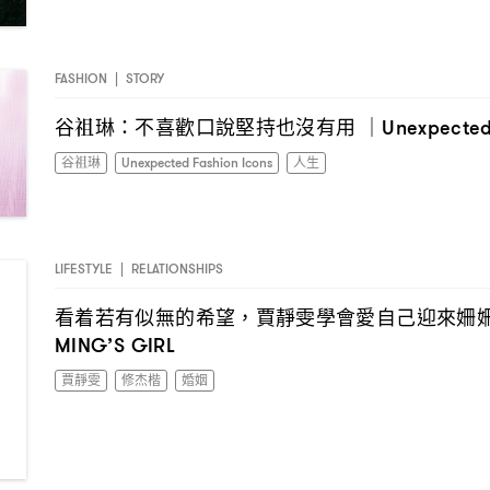
FASHION
|
STORY
谷祖琳
不喜歡口說堅持也沒有用
：
｜Unexpected 
谷祖琳
Unexpected Fashion Icons
人生
LIFESTYLE
|
RELATIONSHIPS
看着若有似無的希望
賈靜雯學會愛自己迎來姍
，
MING’S GIRL
賈靜雯
修杰楷
婚姻