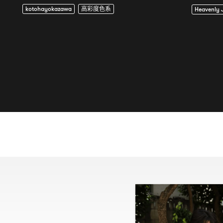
kotohayokazawa
高彩度色系
Heavenly J