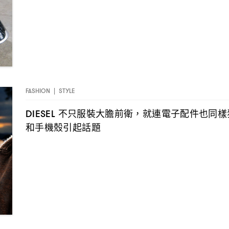
FASHION
|
STYLE
不只服裝大膽前衛
就連電子配件也同樣
DIESEL
，
和手機殼引起話題