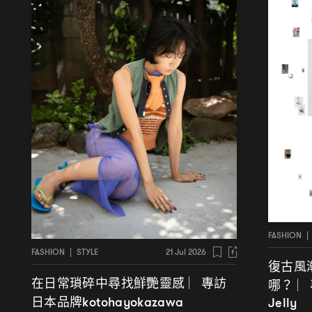
FASHION
|
FASHION
|
STYLE
21 Jul 2026
復古風
在日常瑣碎中尋找鮮艷靈感
專訪
︳
哪
？ ︳
日本品牌
kotohayokazawa
Jelly