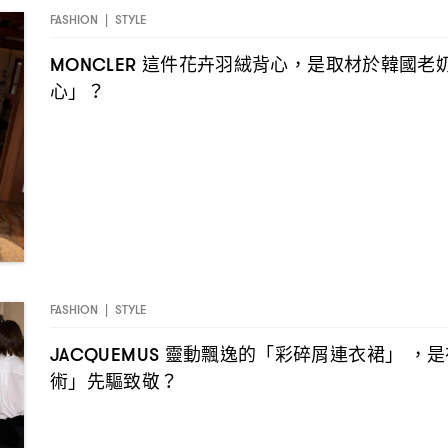
FASHION
|
STYLE
這件花卉羽絨背心
是取材於韓國老
MONCLER
，
心」
？
FASHION
|
STYLE
靈動飄逸的「彩碎屑連衣裙」
是
JACQUEMUS
，
術」先驅致敬
？