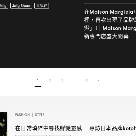
elly
Jelly Shoes
果凍鞋
在
Maison Margiela
裡
再次出現了品牌
，
燈」
!｜Maison Marg
新專門店盛大開幕
1
2
3
…
91
FASHION
|
STYLE
在日常瑣碎中尋找鮮艷靈感
專訪日本品牌
︳
koto