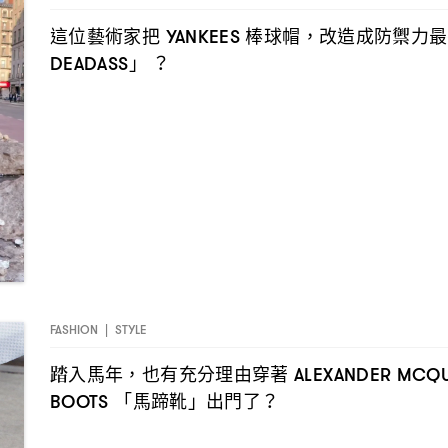
這位藝術家把
棒球帽
改造成防禦力最
YANKEES
，
」
DEADASS
？
FASHION
|
STYLE
踏入馬年
也有充分理由穿著
，
ALEXANDER MCQ
「馬蹄靴」出門了
BOOTS
？