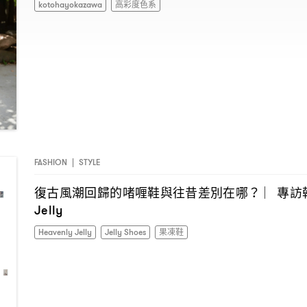
kotohayokazawa
高彩度色系
FASHION
|
STYLE
復古風潮回歸的啫喱鞋與往昔差別在哪
專訪
？ ︳
Jelly
Heavenly Jelly
Jelly Shoes
果凍鞋