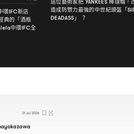
這位藝術家把
棒球帽
YANKEES
，
造成防禦力最強的中世紀頭盔「
SI
中環
新店
IFC
」
DEADASS
？
經典的「酒瓶
中環
全
iela
IFC
21 Jul 2026
hayokazawa