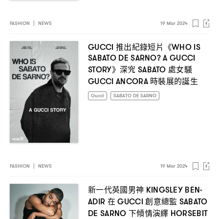
FASHION
|
NEWS
19 Mar 2024
推出紀錄短片《
GUCCI
WHO IS
SABATO DE SARNO? A GUCCI
》深究
處女騷
STORY
SABATO
時裝展的誕生
GUCCI ANCORA
Gucci
SABATO DE SARNO
FASHION
|
NEWS
19 Mar 2024
新一代英國男神
KINGSLEY BEN-
在
創意總監
ADIR
GUCCI
SABATO
下傾情演繹
DE SARNO
HORSEBIT