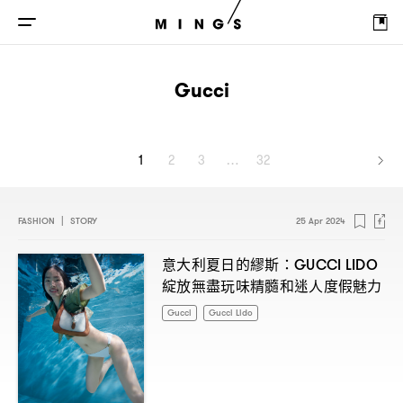
Gucci
1
2
3
…
32
FASHION
|
STORY
25 Apr 2024
意大利夏日的繆斯
：GUCCI LIDO
綻放無盡玩味精髓和迷人度假魅力
Gucci
Gucci Lido