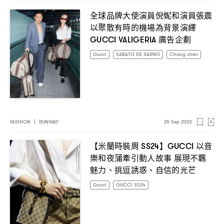
全球品牌大使演員倪妮和演員張震
以聚散有時的機場為背景演繹
廣告企劃
GUCCI VALIGERIA
Gucci
SABATO DE SARNO
Chang chen
FASHION
|
RUNWAY
25 Sep 2023
【米蘭時裝周
】
以音
SS24
GUCCI
樂和夜蒲牽引動人故事
展現不羈
魅力、挑逗誘惑、自信的光芒
Gucci
GUCCI SS24