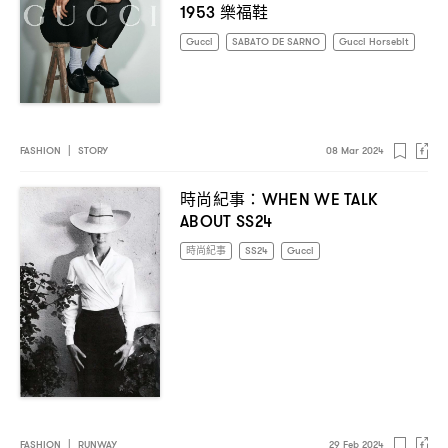
樂福鞋
1953
Gucci
SABATO DE SARNO
Gucci Horsebit
FASHION
|
STORY
08 Mar 2024
時尚紀事
：WHEN WE TALK
ABOUT SS24
時尚紀事
SS24
Gucci
FASHION
|
RUNWAY
29 Feb 2024