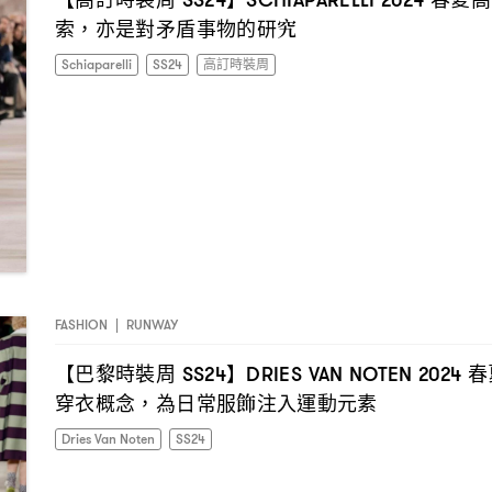
SS24
SCHIAPARELLI 2024
索
亦是對矛盾事物的研究
，
Schiaparelli
SS24
高訂時裝周
FASHION
|
RUNWAY
【巴黎時裝周
】
春
SS24
DRIES VAN NOTEN 2024
穿衣概念
為日常服飾注入運動元素
，
Dries Van Noten
SS24