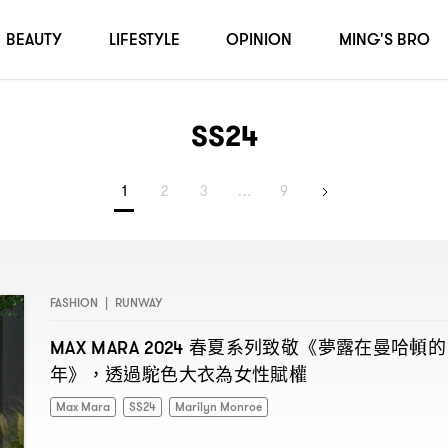
BEAUTY
LIFESTYLE
OPINION
MING'S BRO
SS24
1
2
3
…
9
FASHION
|
RUNWAY
春夏系列致敬《夢露在曼哈頓的
MAX MARA 2024
年》
透過駝色大衣為女性賦權
，
Max Mara
SS24
Marilyn Monroe