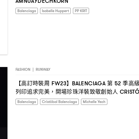
AMNUAYDECHKORN
Balenciaga
Isabelle Huppert
PP KRIT
FASHION
|
RUNWAY
【高訂時裝周
】
第
季高
FW23
BALENCIAGA
52
列印追求完美
開場珍珠洋裝致敬創始人
，
CRISTÓ
Balenciaga
Cristóbal Balenciaga
Michelle Yeoh