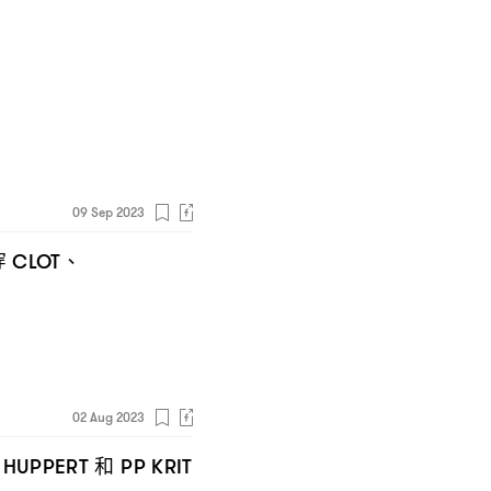
09 Sep 2023
穿
、
CLOT
02 Aug 2023
和
E HUPPERT
PP KRIT