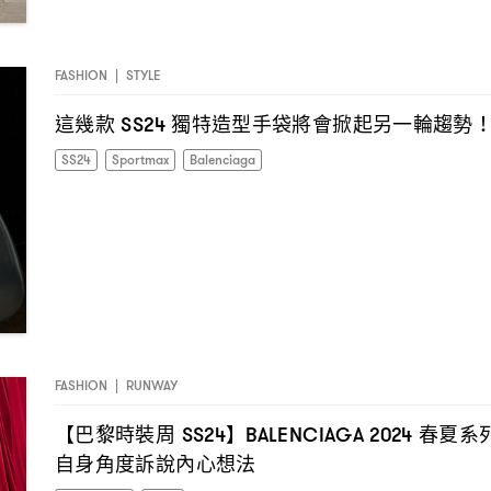
FASHION
|
STYLE
這幾款
獨特造型手袋將會掀起另一輪趨勢
SS24
SS24
Sportmax
Balenciaga
FASHION
|
RUNWAY
【巴黎時裝周
】
春夏系
SS24
BALENCIAGA 2024
自身角度訴說內心想法