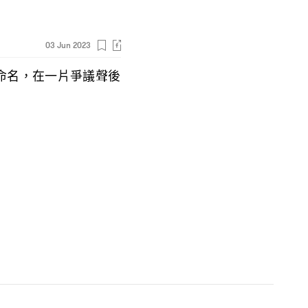
03 Jun 2023
命名
在一片爭議聲後
，