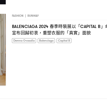
FASHION
|
RUNWAY
春季時裝展以「
」
BALENCIAGA 2024
CAPITAL B
宣布回歸初衷
重塑衣服的「真實」面貌
，
Demna Gvasalia
Balenciaga
Capital B
I have read the
privacy policy
and agree with it.