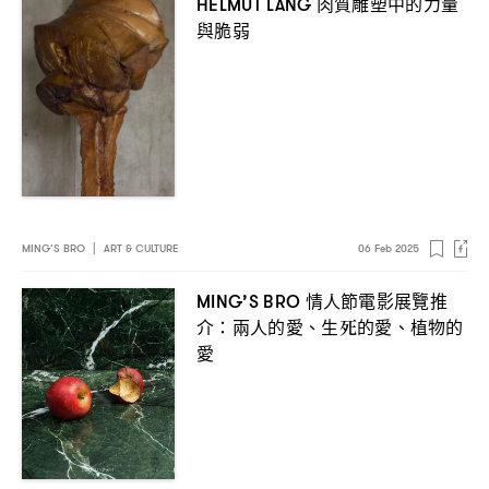
肉質雕塑中的力量
HELMUT LANG
與脆弱
MING’S BRO
|
ART & CULTURE
06 Feb 2025
情人節電影展覽推
MING’S BRO
介
兩人的愛、生死的愛、植物的
：
愛