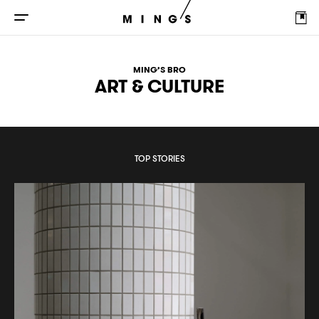
MING’S BRO
ART & CULTURE
TOP STORIES