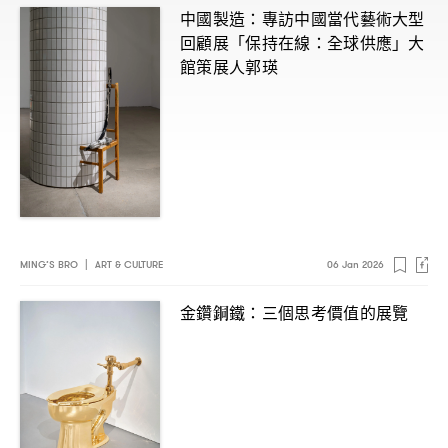
中國製造
專訪中國當代藝術大型
：
回顧展「保持在線
全球供應」大
：
館策展人郭瑛
MING’S BRO
|
ART & CULTURE
06 Jan 2026
金鑽銅鐵
三個思考價值的展覽
：