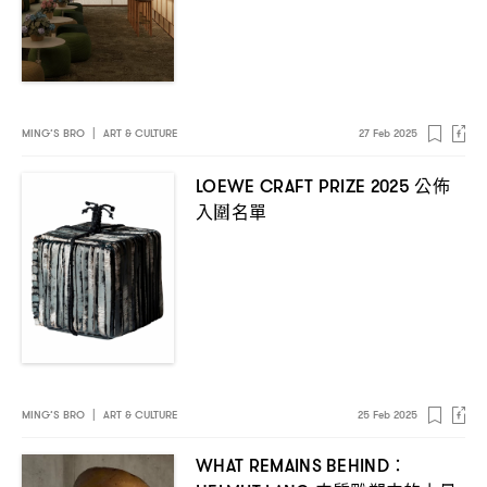
MING’S BRO
|
ART & CULTURE
27 Feb 2025
公佈
LOEWE CRAFT PRIZE 2025
入圍名單
MING’S BRO
|
ART & CULTURE
25 Feb 2025
WHAT REMAINS BEHIND：