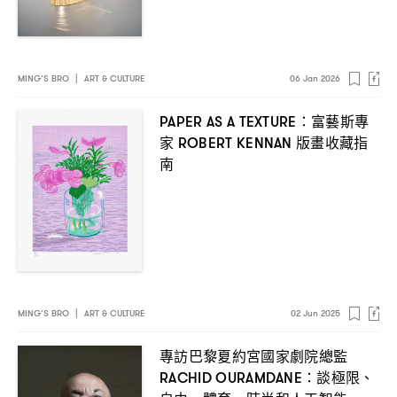
MING’S BRO
|
ART & CULTURE
06 Jan 2026
富藝斯專
PAPER AS A TEXTURE：
家
版畫收藏指
ROBERT KENNAN
南
MING’S BRO
|
ART & CULTURE
02 Jun 2025
專訪巴黎夏約宮國家劇院總監
談極限、
RACHID OURAMDANE：