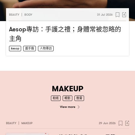
BEAUTY
|
BODY
31 Jul 2026
專訪
手護之禮
身體常被忽略的
Aesop
：
；
主角
Aesop
護手霜
人物專訪
MAKEUP
粉底
眼影
唇膏
View more
BEAUTY
|
MAKEUP
29 Jun 2026