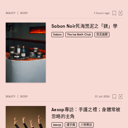
BEAUTY
|
BODY
1 hours ago
死海黑泥之「鎂」學
Sabon Noir
Sabon
The Ice Bath Club
黑泥面膜
BEAUTY
|
BODY
31 Jul 2026
專訪
手護之禮
身體常被
Aesop
：
；
忽略的主角
Aesop
護手霜
人物專訪