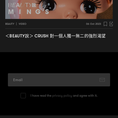
BEAUTY
|
VIDEO
06 Oct 2023
說
對一個人獨一無二的強烈渴望
＜BEAUTY
＞ CRUSH
I have read the
privacy policy
and agree with it.
© 2026
One Media Group Limited