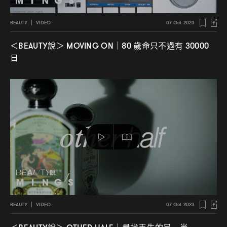
BEAUTY
|
VIDEO
07 Oct 2023
說
歲命只不過有
＜BEAUTY
＞ MOVING ON｜80
30000
日
BEAUTY
|
VIDEO
07 Oct 2023