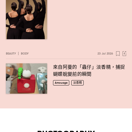
BEAUTY
|
BODY
23 Jul 2026
來自阿曼的「蟲仔」淡香精
捕捉
，
蝴蝶蛻變前的瞬間
Amouage
淡香精