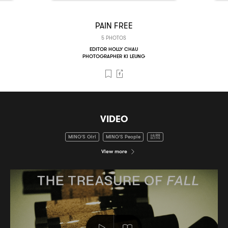
PAIN FREE
5 PHOTOS
EDITOR HOLLY CHAU
PHOTOGRAPHER KI LEUNG
VIDEO
MING'S Girl
MING'S People
訪問
View more