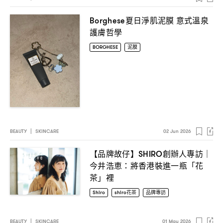
夏日淨肌泥膜
意式溫泉
Borghese
護膚哲學
BORGHESE
泥膜
BEAUTY
|
SKINCARE
02 Jun 2026
【品牌故仔】
創辦人專訪
SHIRO
｜
今井浩恵
將香港裝進一瓶「花
：
茶」裡
Shiro
shiro花茶
品牌專訪
BEAUTY
|
SKINCARE
01 May 2026