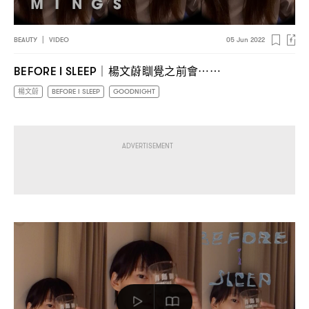
BEAUTY
|
VIDEO
05 Jun 2022
楊文蔚瞓覺之前會
BEFORE I SLEEP｜
⋯⋯
楊文蔚
BEFORE I SLEEP
GOODNIGHT
ADVERTISEMENT