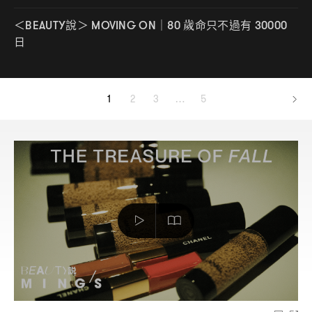
說
歲命只不過有
＜BEAUTY
＞ MOVING ON｜80
30000
日
1
2
3
…
5