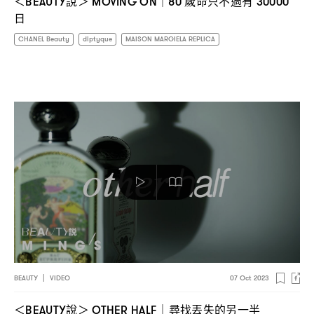
說
歲命只不過有
＜BEAUTY
＞ MOVING ON｜80
30000
日
CHANEL Beauty
diptyque
MAISON MARGIELA REPLICA
BEAUTY
|
VIDEO
07 Oct 2023
說
尋找丟失的另一半
＜BEAUTY
＞ OTHER HALF｜