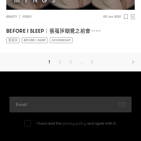
BEAUTY
|
VIDEO
05 Jun 2022
張蔓莎瞓覺之前會
BEFORE I SLEEP｜
⋯⋯
張蔓莎
BEFORE I SLEEP
GOODNIGHT
1
2
3
…
5
I have read the
privacy policy
and agree with it.