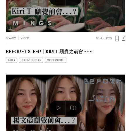
BEAUTY
|
VIDEO
05 Jun 2022
瞓覺之前會
BEFORE I SLEEP｜KIRI T
⋯⋯
KIRI T
BEFORE I SLEEP
GOODNIGHT