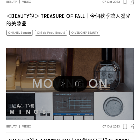
BEAUTY
|
VIDEO
07 Oct 2023
說
今個秋季讓人發光
＜BEAUTY
＞ TREASURE OF FALL｜
的美妝品
CHANEL Beauty
Clé de Peau Beauté
GIVENCHY BEAUTY
BEAUTY
|
VIDEO
07 Oct 2023