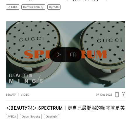
Le Labo
Hermès Beauty
Byredo
BEAUTY
|
VIDEO
07 Oct 2023
說
走自己最舒服的頻率就是美
＜BEAUTY
＞ SPECTRUM｜
AVEDA
Gucci Beauty
Guerlain