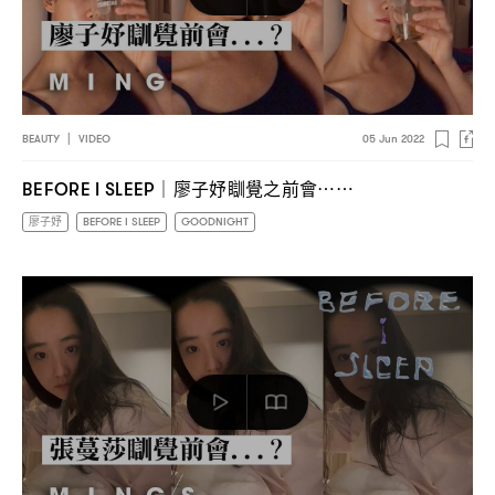
BEAUTY
|
VIDEO
05 Jun 2022
廖子妤瞓覺之前會
BEFORE I SLEEP｜
⋯⋯
廖子妤
BEFORE I SLEEP
GOODNIGHT