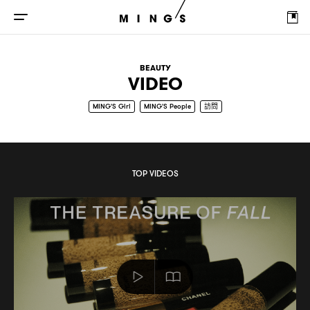
BEAUTY
VIDEO
MING'S Girl
MING'S People
訪問
開箱
健身
TOP VIDEOS