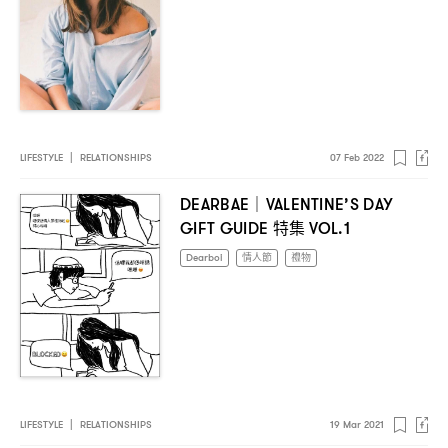
LIFESTYLE
|
RELATIONSHIPS
07 Feb 2022
DEARBAE｜VALENTINE’S DAY
特集
GIFT GUIDE
VOL.1
Dearboi
情人節
禮物
LIFESTYLE
|
RELATIONSHIPS
19 Mar 2021