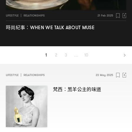
LIFESTYLE
|
RELATIONSHIPS
21 Feb 2025
時尚紀事
：WHEN WE TALK ABOUT MUSE
1
2
3
…
10
LIFESTYLE
|
RELATIONSHIPS
23 May 2025
梵西
黑羊公主的味道
：