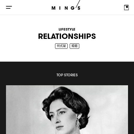
LIFESTYLE
RELATIONSHIPS
何式凝
婚姻
TOP STORIES