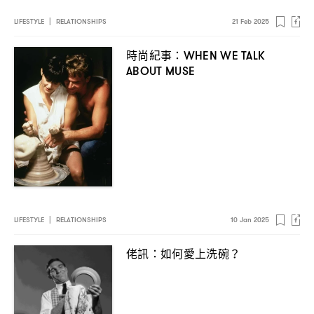
LIFESTYLE
|
RELATIONSHIPS
21 Feb 2025
時尚紀事
：WHEN WE TALK
ABOUT MUSE
LIFESTYLE
|
RELATIONSHIPS
10 Jan 2025
佬訊
如何愛上洗碗
：
？