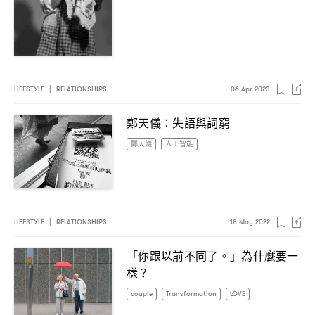
LIFESTYLE
|
RELATIONSHIPS
06 Apr 2023
鄭天儀
失語與詞窮
：
鄭天儀
人工智能
LIFESTYLE
|
RELATIONSHIPS
18 May 2022
「你跟以前不同了。」為什麼要一
樣
？
couple
Transformation
LOVE