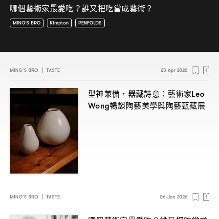
哪個藝術家最愛吃
誰又把吃當成藝術
？
？
MING'S BRO
Kimpton
PENFOLDS
MING’S BRO
|
TASTE
23 Apr 2026
型神兼備
器藏詩意
藝術家
，
：
Leo
暢談陶藝美學與陶藝甄藏展
Wong
MING’S BRO
|
TASTE
06 Jan 2026