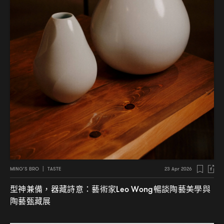
MING’S BRO
|
TASTE
23 Apr 2026
型神兼備
器藏詩意
藝術家
暢談陶藝美學與
，
：
Leo Wong
陶藝甄藏展