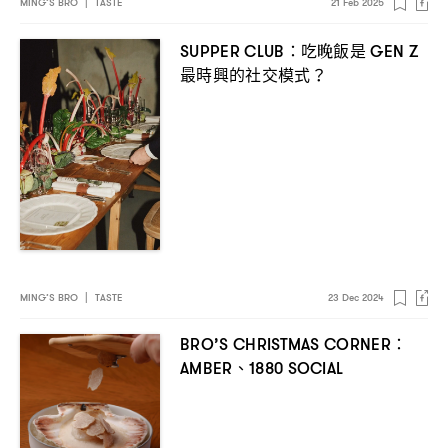
MING’S BRO
|
TASTE
21 Feb 2025
吃晚飯是
SUPPER CLUB：
GEN Z
最時興的社交模式
？
MING’S BRO
|
TASTE
23 Dec 2024
BRO’S CHRISTMAS CORNER：
、
AMBER
1880 SOCIAL