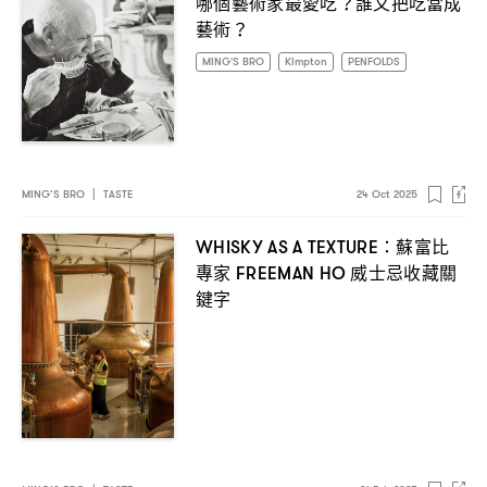
哪個藝術家最愛吃
誰又把吃當成
？
藝術
？
MING'S BRO
Kimpton
PENFOLDS
MING’S BRO
|
TASTE
24 Oct 2025
蘇富比
WHISKY AS A TEXTURE：
專家
威士忌收藏關
FREEMAN HO
鍵字