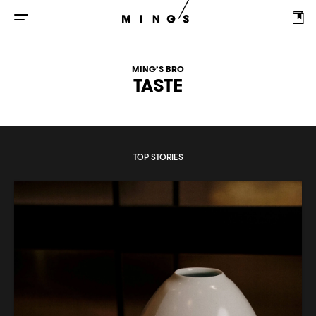
MING’S BRO
TASTE
TOP STORIES