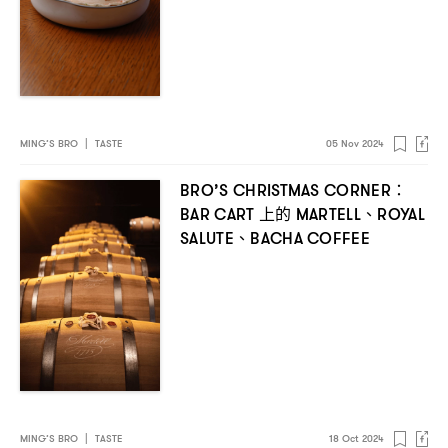
MING’S BRO
|
TASTE
05 Nov 2024
BRO’S CHRISTMAS CORNER：
上的
、
BAR CART
MARTELL
ROYAL
、
SALUTE
BACHA COFFEE
MING’S BRO
|
TASTE
18 Oct 2024