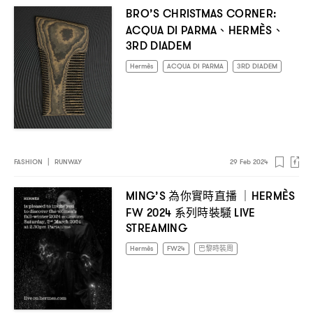
BRO’S CHRISTMAS CORNER:
、
、
ACQUA DI PARMA
HERMÈS
3RD DIADEM
Hermès
ACQUA DI PARMA
3RD DIADEM
FASHION
|
RUNWAY
29 Feb 2024
為你實時直播
MING’S
｜HERMÈS
系列時裝騷
FW 2024
LIVE
STREAMING
Hermès
FW24
巴黎時裝周