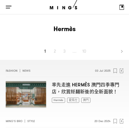
Hermès
1
2
3
…
10
FASHION
|
NEWS
03 Jul 2025
率先走進
澳門四季專門
HERMÈS
店
欣賞經翻新後的全新面貌
，
！
Hermès
愛馬仕
澳門
MING’S BRO
|
STYLE
20 Dec 2024