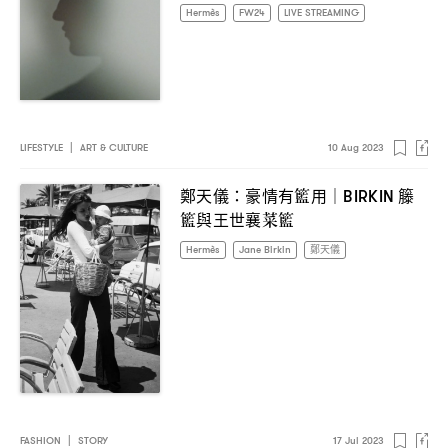
Hermès
FW24
LIVE STREAMING
LIFESTYLE
|
ART & CULTURE
10 Aug 2023
鄭天儀
豪情有籃用
籐
：
｜BIRKIN
籃與王世襄菜籃
Hermès
Jane Birkin
鄭天儀
FASHION
|
STORY
17 Jul 2023