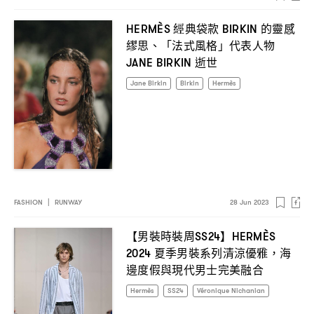
經典袋款
的靈感
HERMÈS
BIRKIN
繆思、「法式風格」代表人物
逝世
JANE BIRKIN
Jane Birkin
Birkin
Hermès
FASHION
|
RUNWAY
28 Jun 2023
【男裝時裝周
】
SS24
HERMÈS
夏季男裝系列清涼優雅
海
2024
，
邊度假與現代男士完美融合
Hermès
SS24
Véronique Nichanian