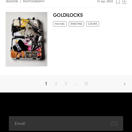
FASHION
|
PHOTOGRAPHY
14 Apr 2023
GOLDILOCKS
Hermès
RIMOWA
CELINE
1
2
3
…
10