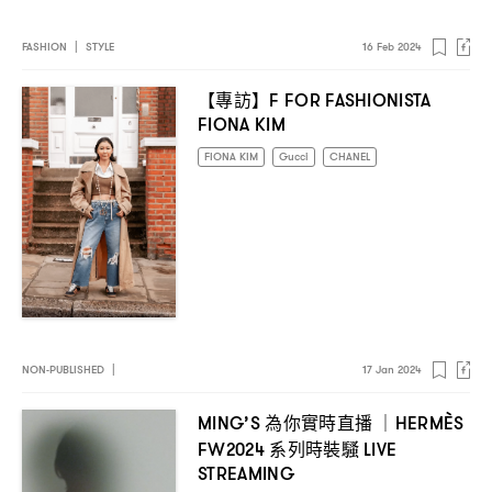
FASHION
|
STYLE
16 Feb 2024
【專訪】
F FOR FASHIONISTA
FIONA KIM
FIONA KIM
Gucci
CHANEL
NON-PUBLISHED
|
17 Jan 2024
為你實時直播
MING’S
｜HERMÈS
系列時裝騷
FW2024
LIVE
STREAMING