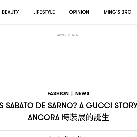
》深究
處女騷
時裝展的誕生
GUCCI STORY
SABATO
GUCCI ANCORA
BEAUTY
LIFESTYLE
OPINION
MING'S BRO
ADVERTISEMENT
FASHION
|
NEWS
S SABATO DE SARNO? A GUCCI STOR
時裝展的誕生
ANCORA