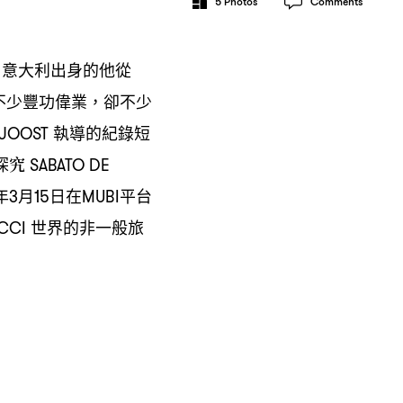
5
Photos
Comments
意大利出身的他從
，
不少豐功偉業
卻不少
，
執導的紀錄短
 JOOST
探究
SABATO DE
年
月
日在
平台
3
15
MUBI
世界的非一般旅
CCI