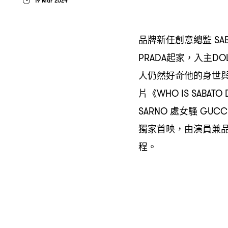
19 Mar 2024
品牌新任創意總監
SA
起家
入主
PRADA
，
DO
人仍然好奇他的身世
片《
WHO IS SABATO 
處女騷
SARNO
GUCC
獨家首映
由演員兼
，
程。