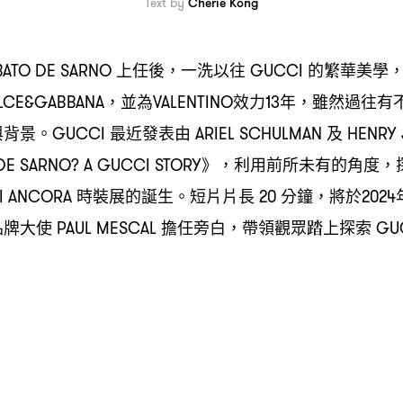
Text by
Cherie Kong
上任後
一洗以往
的繁華美學
BATO DE SARNO
，
GUCCI
並為
效力
年
雖然過往有
LCE&GABBANA，
VALENTINO
13
，
與背景。
最近發表由
及
GUCCI
ARIEL SCHULMAN
HENRY
》
利用前所未有的角度
DE SARNO? A GUCCI STORY
，
，
時裝展的誕生。短片片長
分鐘
將於
I ANCORA
20
，
2024
品牌大使
擔任旁白
帶領觀眾踏上探索
PAUL MESCAL
，
GU