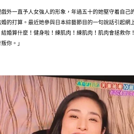
裡戲外一直予人女強人的形象
年過五十的她堅守着自己
，
結婚的打算。最近她參與日本綜藝節目的一句說話引起網
結婚算什麼
健身啦
練肌肉
練肌肉
肌肉會拯救你
！
！
！
！
！
背叛你。」