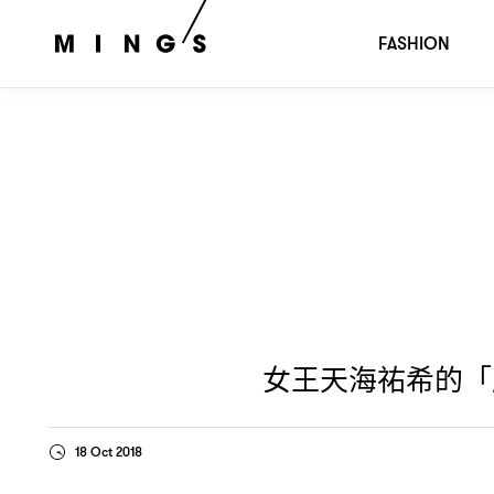
女王天海祐希的「肌肉論」背後原來有一段悲傷的愛情故
FASHION
女王天海祐希的「
18 Oct 2018