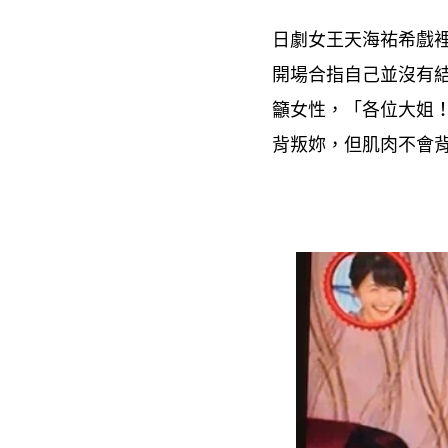
日劇女王天海祐希戲
開場合指自己並沒有
籲女性
「各位大姐
，
背叛妳
但肌肉不會
，