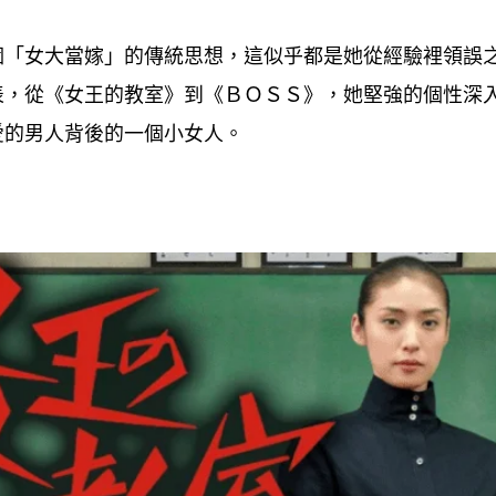
個「女大當嫁」的傳統思想
這似乎都是她從經驗裡領誤
，
表
從《女王的教室》到《
》
她堅強的個性深
，
ＢＯＳＳ
，
愛的男人背後的一個小女人。