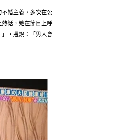
的不婚主義
多次在公
，
上熱話
她在節目上呼
，
」
還說
「男人會
！
，
：