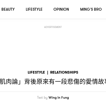
事
？| MING’S GIRL
BEAUTY
LIFESTYLE
OPINION
MING'S BRO
ADVERTISEMENT
LIFESTYLE
|
RELATIONSHIPS
肌肉論」背後原來有一段悲傷的愛情故
Text by
Wing In Fung