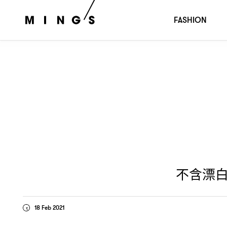
不含漂白劑及香料
適合敏感肌使用的溫和洗衣產品推薦
？
FASHION
不含漂
18 Feb 2021