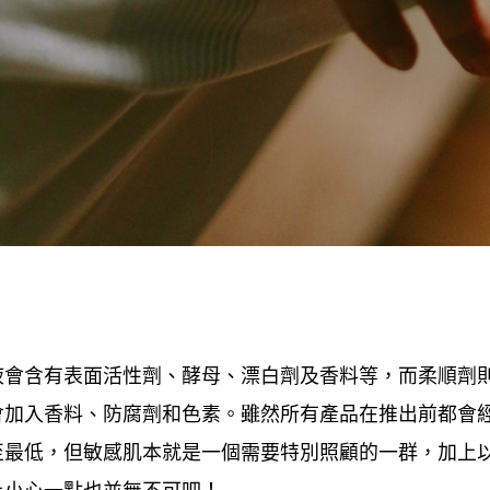
液會含有表面活性劑、酵母、漂白劑及香料等
而柔順劑
，
會加入香料、防腐劑和色素。雖然所有產品在推出前都會
至最低
但敏感肌本就是一個需要特別照顧的一群
加上
，
，
上小心一點也並無不可吧