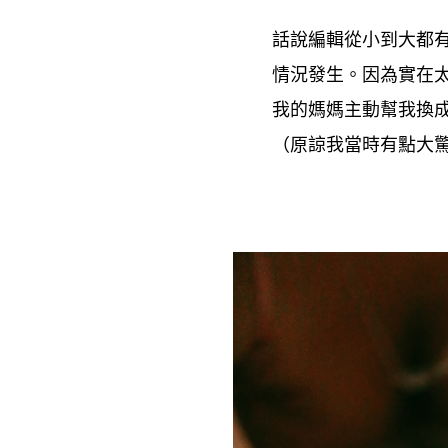
話說編輯從小到大都
情況發生。因為實在
我的媽媽主動幫我換
原諒我當時有點大
（