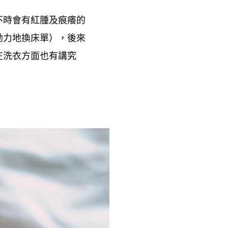
不時會有紅腫及痕癢的
勤力地換床單
後來
），
在洗衣方面也有講究