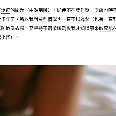
有
濕疹
的問題
由頭到腳
即使不在發作期
皮膚也時
（
），
，
太多年了
所以我對這些情況也一直不以為然
也有一直
，
（
成防敏洗衣粉
又堅持不落柔順劑後我才知道原來
敏感肌
，
驚小怪
。
）