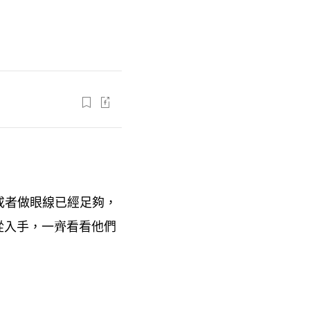
或者做眼線已經足夠
，
從入手
一齊看看他們
，