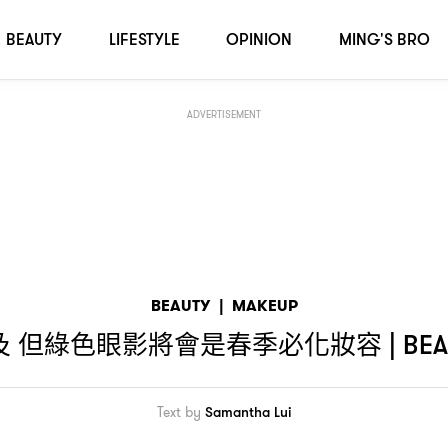
TRENDS
BEAUTY
LIFESTYLE
OPINION
MING'S BRO
ADVERTISEMENT
BEAUTY
|
MAKEUP
及
但綠色眼影將會是春季必化妝容
| BE
Text by
Samantha Lui