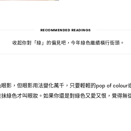
RECOMMENDED READINGS
收起你對「綠」的偏見吧
今年綠色繼續橫行街頭。
，
色眼影
但眼影用法變化萬千
只要輕輕的
，
，
pop of colour
塗抹綠色才叫眼妝。如果你還是對綠色又愛又恨
覺得無
，