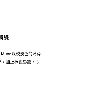
荷綠
以較淡色的薄荷
a Munn
然
加上裸色唇妝
令
，
，