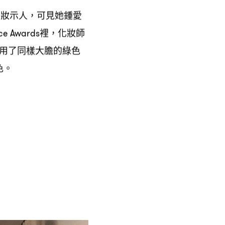
眼妝示人
可見她鍾愛
，
裡
化妝師
ce Awards
，
用了同樣大膽的綠色
色。