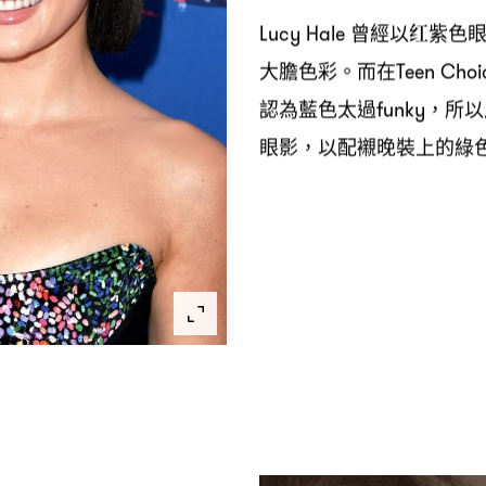
曾經以红紫色
Lucy Hale
大膽色彩。而在
Teen Choi
認為藍色太過
所以
funky，
眼影
以配襯晚裝上的綠
，