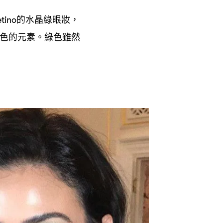
的水晶綠眼妝
etino
，
色的元素。綠色雖然