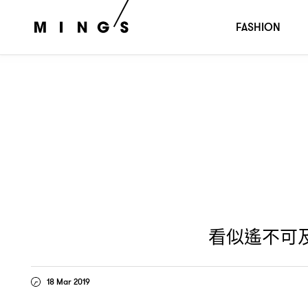
看似遙不可及
但綠色眼影將會是春季必化妝容
| BEAUTY 
FASHION
看似遙不可
18 Mar 2019