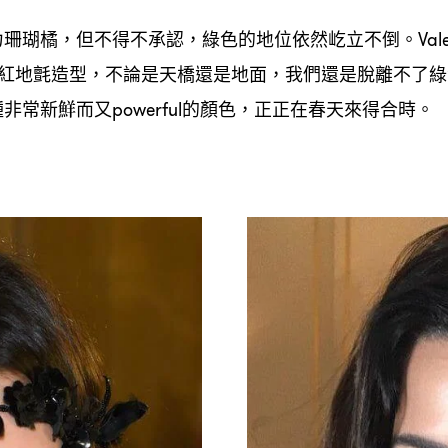
力珊瑚橘
但不得不承認
綠色的地位依然屹立不倒。
，
，
Val
紅地氈造型
不論是天橋還是地面
我們還是脫離不了綠
，
，
種非常新鮮而又
的顏色
正正在春天來得合時。
powerful
，