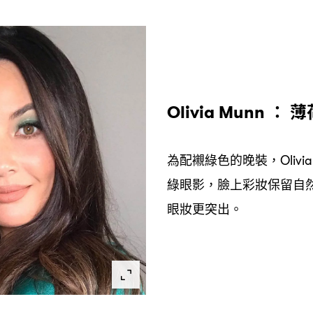
薄
Olivia Munn ：
為配襯綠色的晚裝
，Olivi
綠眼影
臉上彩妝保留自
，
眼妝更突出。