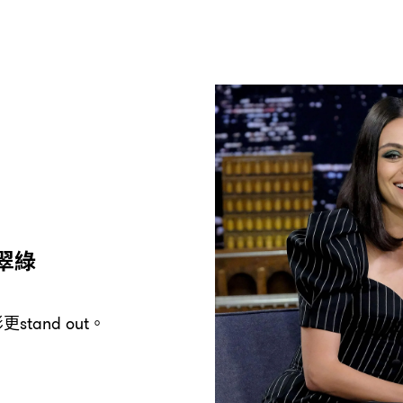
翠綠
影更
。
stand out