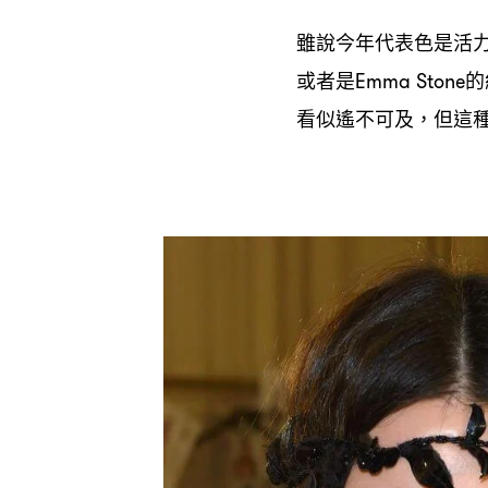
雖說今年代表色是活
或者是
的
Emma Stone
看似遙不可及
但這
，