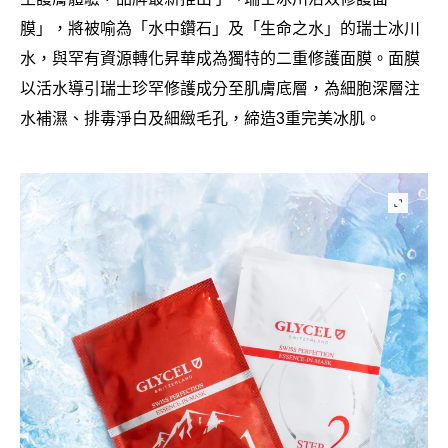
膜」
將被喻為「水中鑽石」及「生命之水」的瑞士冰川
，
水
與罕有資源轉化昇華成為獨特的二重修護面膜。面膜
，
以活水導引瑞士珍罕修護成分至肌膚底層
為細胞深層注
，
水補濕、排毒淨白及細緻毛孔
締造
重完美冰肌。
，
3