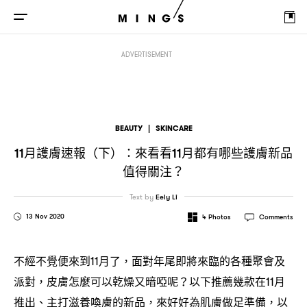
月護膚速報
下
來看看
月都有哪些護膚新品值得關注
11
（
）：
11
？
ADVERTISEMENT
BEAUTY
|
SKINCARE
月護膚速報
下
來看看
月都有哪些護膚新品
11
（
）：
11
值得關注
？
Text by
Eely Li
13 Nov 2020
4
Photos
Comments
不經不覺便來到
月了
面對年尾即將來臨的各種聚會及
11
，
派對
皮膚怎麼可以乾燥又暗啞呢
以下推薦幾款在
月
，
？
11
推出、主打滋養喚膚的新品
來好好為肌膚做足準備
以
，
，