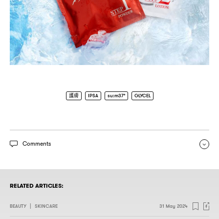
護膚
IPSA
su:m37°
GLYCEL
Comments
RELATED ARTICLES:
BEAUTY
|
SKINCARE
31 May 2024