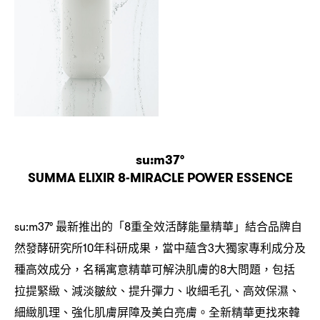
su:m37°
SUMMA ELIXIR 8-MIRACLE POWER ESSENCE
最新推出的「
重全效活酵能量精華」結合品牌自
su:m37°
8
然發酵研究所
年科研成果
當中蘊含
大獨家專利成分及
10
，
3
種高效成分
名稱寓意精華可解決肌膚的
大問題
包括
，
8
，
拉提緊緻、減淡皺紋、提升彈力、收細毛孔、高效保濕、
細緻肌理、強化肌膚屏障及美白亮膚。全新精華更找來韓