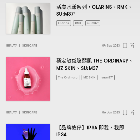
活膚水漾系列
、
、
，CLARINS
RMK
SU:M37°
Clarins
RMK
su:m37°
BEAUTY
|
SKINCARE
04 Sep 2023
穩定敏感脆弱肌
、
THE ORDINARY
、
MZ SKIN
SU:M37
The Ordinary
MZ SKIN
su:m37°
BEAUTY
|
SKINCARE
06 Jan 2023
【品牌故仔】
即我
我即
IPSA
，
IPSA