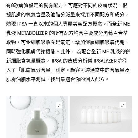
有
款膚質設定的獨有配方
可應對不同的皮膚狀況
根
8
，
，
據肌膚的氧氣含量及油脂分泌量來採用不同配方和成分
，
體現
一直以來的個人專屬美容配方概念。而全新
IPSA
ME
乳液
的所有配方均含主要成分黑莓百合萃
METABOLIZER
取物
可令細胞吸收充足氧氣
增加深層細胞吸氧代謝
，
，
，
同時強化肌膚代謝機能。此外
為配合全新
乳液的嶄
，
ME
新細胞含氧量概念
的皮膚分析儀
亦引
， IPSA
IPSALYZER
入了「肌膚氧分含量」測定。顧客可透過當中的含氧量及
肌膚油脂水平測試
找出最適合你的個人配方。
，