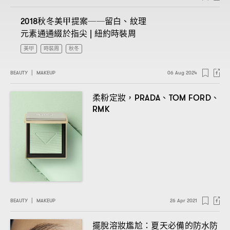
秋冬美甲提案
留白、紋理
2018
──
元素通通綴於指尖
紐約時裝周
|
美甲
時裝周
秋冬
BEAUTY
|
MAKEUP
06 Aug 2024
柔粉定妝
、
、
，PRADA
TOM FORD
RMK
BEAUTY
|
MAKEUP
26 Apr 2021
擺脫溶妝尷尬
夏天必備的防水防
：