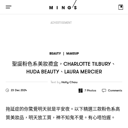
聖誕粉色系美妝禮盒
、
、
，CHARLOTTE TILBURY
HUDA BEAUTY
LAURA MERCIER
ADVERTISEMENT
BEAUTY
|
MAKEUP
聖誕粉色系美妝禮盒
、
，CHARLOTTE TILBURY
、
HUDA BEAUTY
LAURA MERCIER
Text by
Holly Chau
23 Dec 2024
7
Photos
Comments
拖延症的你驚覺明天就是平安夜。以下精選三款粉色系高
質美妝品
明天放工買
神不知鬼不覺。有心唔怕遲。
，
，