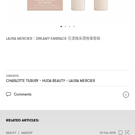
花漾煥采潤唇筆套裝
LAURA MERCIER｜DREAMY EMBRACE
CREDITS
CHARLOTTE TILBURY、HUDA BEAUTY、LAURA MERCIER
Comments
RELATED ARTICLES:
BEAUTY
|
MAKEUP
15 Feb 2018