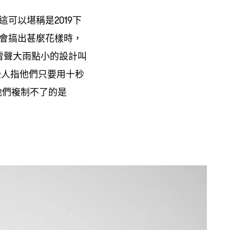
這可以堪稱是
下
2019
會搞出甚麼花樣時
，
雷聲大雨點小的設計叫
些人指他們只要用十秒
他們複制不了的是