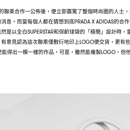
的聯乘合作一公佈後
便立即震驚了整個時尚圈的人士
，
，
的消息。而當每個人都在猜想到底
的合作
PRADA X ADIDAS
竟然是以全白
和保齡球袋的「極簡」設計時
SUPERSTAR
，
。有意見認為這次聯乘僅敷衍地印上
便交貨
更有
LOGO
，
便能得出一模一樣的作品
可是
雖然能複製
但
，
，
LOGO，