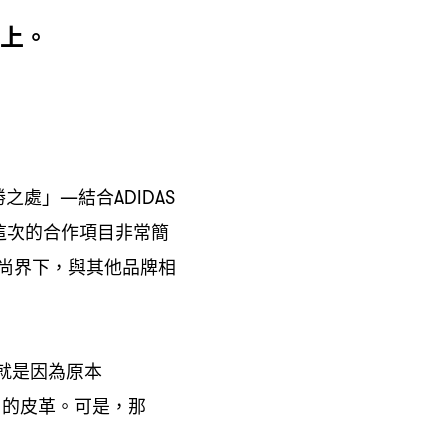
上。
勝之處」
結合
—
ADIDAS
這次的合作項目非常簡
尚界下
與其他品牌相
，
就是因為原本
用的皮革。可是
那
，