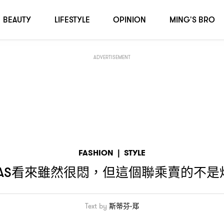
作
而是質量
，
BEAUTY
LIFESTYLE
OPINION
MING'S BRO
ADVERTISEMENT
FASHION
|
STYLE
看來雖然很悶
但這個聯乘賣的不是
AS
，
Text by
斯蒂芬·郑