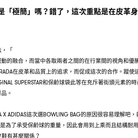
是「極簡」嗎
錯了
這次重點是在皮革身
？
，
法
「
，
運動的融合
而當中各取兩者之間的在行業間的視角和優
，
在皮革和品質上的追求
而促成這次的合作。蹤使
RADA
，
和保齡球袋此等在充斥著街頭元素的時
GINAL SUPERSTAR
單品。
這次選
的原因很容易理解吧
 X ADIDAS
BOWLING BAG
，
是為了承受保齡球的重量
因此會用到上乘而且結構耐
，
皮鞋有甚麼關係
？