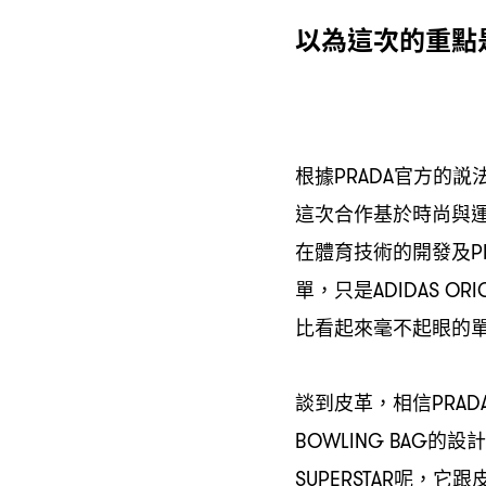
以為這次的重點
根據
官方的説
PRADA
這次合作基於時尚與
在體育技術的開發及
P
單
只是
，
ADIDAS ORI
比看起來毫不起眼的
談到皮革
相信
，
PRADA
的設計
BOWLING BAG
呢
它跟
SUPERSTAR
，