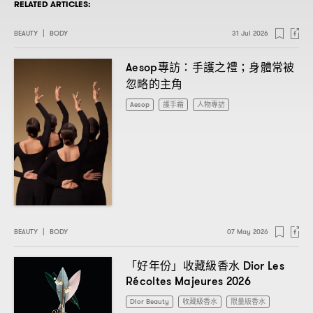
RELATED ARTICLES:
BEAUTY
|
BODY
31 Jul 2026
專訪
手護之禮
身體常被
Aesop
：
；
忽略的主角
Aesop
護手霜
人物專訪
BEAUTY
|
BODY
07 May 2026
「好年份」收藏級香水
Dior Les
Récoltes Majeures 2026
Dior Beauty
收藏級香水
限量版香水