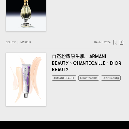
BEAUTY
|
MAKEUP
04 Jun 2024
自然粉嫩原生肌
，ARMANI
、
、
BEAUTY
CHANTECAILLE
DIOR
BEAUTY
ARMANI BEAUTY
Chantecaille
Dior Beauty