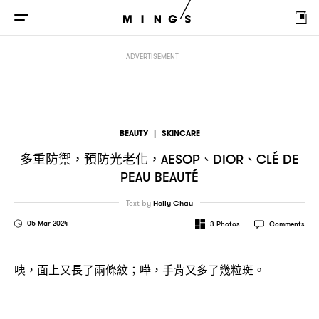
多重防禦
預防光老化
、
、
，
，AESOP
DIOR
CLÉ DE PEAU BEAUTÉ
ADVERTISEMENT
BEAUTY
|
SKINCARE
多重防禦
預防光老化
、
、
，
，AESOP
DIOR
CLÉ DE
PEAU BEAUTÉ
Text by
Holly Chau
05 Mar 2024
3
Photos
Comments
咦
面上又長了兩條紋
嘩
手背又多了幾粒斑。
，
；
，