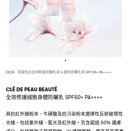
雪凝亮白全效輕盈防曬乳液
調色防曬乳液
DIOR｜
&
SPF 50+ PA++++
CLÉ DE PEAU BEAUTÉ
全效修護細胞身體防曬乳
SPF50+ PA++++
具抗紅外線粉末、牛磺酸及抗污染粉末選擇性反射破壞性
光線
包括紫外線、藍光及紅外線。另含超過
護膚
，
50%