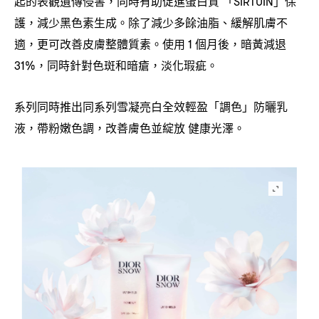
起的表觀遺傳侵害
同時有助促進蛋白質
「
」保
，
SIRTUIN
護
減少黑色素生成。除了減少多餘油脂、緩解肌膚不
，
適
更可改善皮膚整體質素。使用
個月後
暗黃減退
，
1
，
同時針對色斑和暗瘡
淡化瑕疵。
31%，
，
系列同時推出同系列雪凝亮白全效輕盈「調色」防曬乳
液
帶粉嫩色調
改善膚色並綻放
健康光澤。
，
，