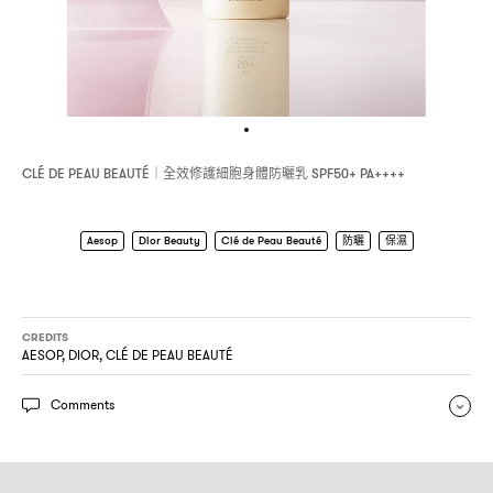
全效修護細胞身體防曬乳
CLÉ DE PEAU BEAUTÉ｜
SPF50+ PA++++
Aesop
Dior Beauty
Clé de Peau Beauté
防曬
保濕
CREDITS
AESOP, DIOR, CLÉ DE PEAU BEAUTÉ
Comments