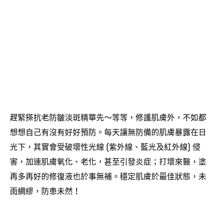
趕緊搽抗老防皺淡斑精華先
等等
修護肌膚外
不如都
～
，
，
想想自己有沒有好好預防。每天讓無防備的肌膚暴露在日
光下
其實會受破壞性光線
紫外線、藍光及紅外線
侵
，
(
)
害
加速肌膚氧化、老化
甚至引發炎症
打壞來醫
塗
，
，
；
，
再多再好的修復液也於事無補。穩定肌膚於最佳狀態
未
，
雨綢繆
防患未然
，
！