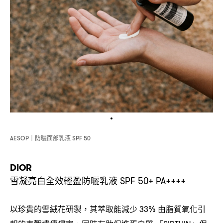
防曬面部乳液
AESOP｜
SPF 50
DIOR
雪凝亮白全效輕盈防曬乳液
SPF 50+ PA++++
以珍貴的雪絨花研製
其萃取能減少
由脂質氧化引
，
33%