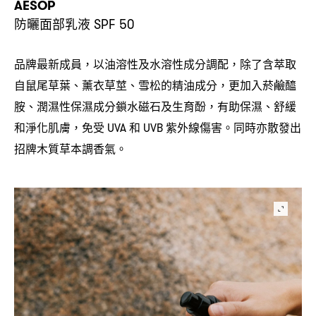
AESOP
防曬面部乳液
SPF 50
品牌最新成員
以油溶性及水溶性成分調配
除了含萃取
，
，
自鼠尾草葉、薰衣草莖、雪松的精油成分
更加入菸鹼醯
，
胺、潤濕性保濕成分鎖水磁石及生育酚
有助保濕、舒緩
，
和淨化肌膚
免受
和
紫外線傷害。同時亦散發出
，
UVA
UVB
招牌木質草本調香氣。