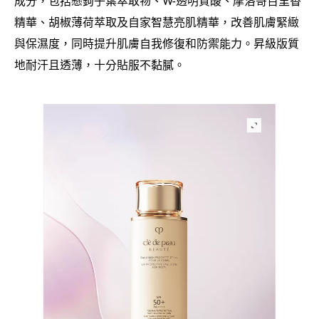
成分
包括懸鉤子葉萃取物、
透明質酸、摩洛哥百里香
，
W-
精華、胡椒薄荷萃取及自家智慧亮肌精華
改善肌膚緊緻
，
與保濕度
同時提升肌膚自我修復和防禦能力。昇級版質
，
地耐汗且透薄
十分貼服不黏膩。
，