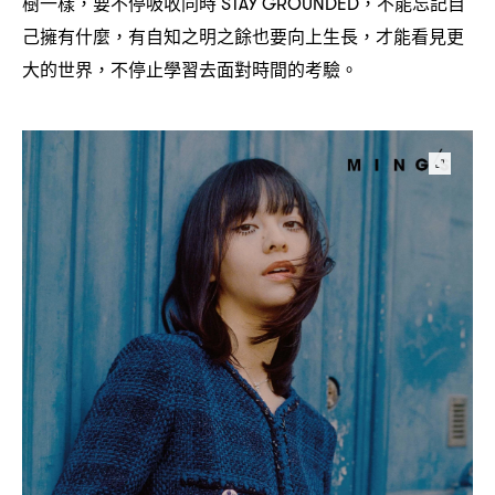
樹一樣
要不停吸收同時
不能忘記自
，
STAY GROUNDED，
己擁有什麼
有自知之明之餘也要向上生長
才能看見更
，
，
大的世界
不停止學習去面對時間的考驗。
，