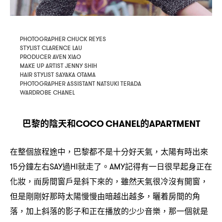
PHOTOGRAPHER CHUCK REYES
STYLIST CLARENCE LAU
PRODUCER AVEN XIAO
MAKE UP ARTIST JENNY SHIH
HAIR STYLIST SAYAKA OTAMA
PHOTOGRAPHER ASSISTANT NATSUKI TERADA
WARDROBE CHANEL
巴黎的陰天和
的
COCO CHANEL
APARTMENT
在整個旅程途中
巴黎都不是十分好天氣
太陽有時出來
，
，
分鐘左右
過
就走了。
記得有一日很早起身正在
15
SAY
HI
AMY
化妝
而房間窗戶是斜下來的
雖然天氣很冷沒有開窗
，
，
，
但是剛剛好那時太陽慢慢由暗越出越多
曬着房間的角
，
落
加上斜落的影子和正在播放的少少音樂
那一個就是
，
，