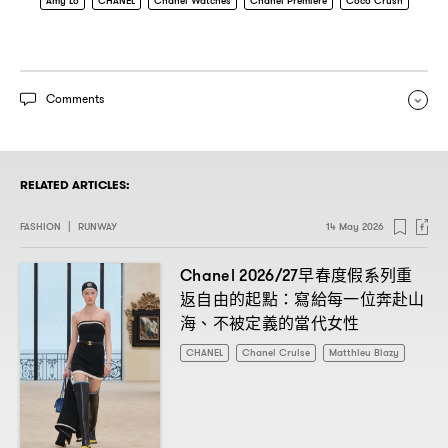
Amy Lo
CHANEL
Chanel Watches
Chanel Premiere
Coco Crush
Comments
RELATED ARTICLES:
FASHION
|
RUNWAY
14 May 2026
早春度假系列重
Chanel 2026/27
返自由的起點
寫給每一位奔赴山
：
海、不被定義的當代女性
CHANEL
Chanel Cruise
Matthieu Blazy