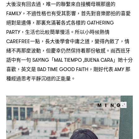
大後沒有回去過
唯一的聯繫來自接觸母親那邊的
，
不過性格也有受其影響
首先對音樂節拍的喜愛
FAMILY，
，
絕對是遺傳
那裏充滿著各式各樣的
，
GATHERING
生活也比較簡單慢活。所以小時候熱情
PARTY，
一點
長大後學會中庸之道
變得內斂了
情
CAREFREE
，
，
，
緒不再那麼波動
但慶幸仍然保持着那份敏感。而西班牙
，
語中有一句
「
」她十分
SAYING
MAL TIEMPO ,BUENA CARA
喜歡
英文是
剛好代表
那
，
BAD TIME GOOD FAITH，
AMY
種經過思考平靜沉穩的正能量。