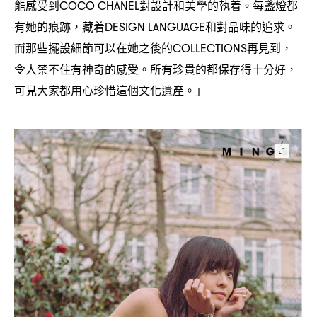
能感受到
對設計和美學的執着。每盞燈都
COCO CHANEL
有她的痕跡
藏着
和對品味的追求。
，
DESIGN LANGUAGE
而那些擺設細節可以在她之後的
再見到
COLLECTIONS
，
令人禁不住有神奇的感受。所有珍貴的都保存得十分好
，
可見大家都用心珍惜這個文化遺產。」