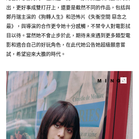
出
更好事成雙打孖上
還要是截然不同的作品
包括與
，
，
，
鄭丹瑞主演的《狗轉人生》和恐怖片《失衡空間
惡念之
最》
與導演的合作更令她十分感觸
不禁令人對電影拭
，
，
目以待。當然她不會止步於此
期待未來遇到更多類型電
，
影和適合自己的好玩角色
在此代她公告她超級願意嘗
，
試
希望迎來大膽的時代。
，