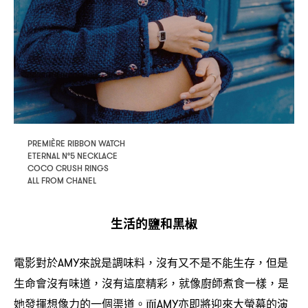
PREMIÈRE RIBBON WATCH
ETERNAL N°5 NECKLACE
COCO CRUSH RINGS
ALL FROM CHANEL
生活的鹽和黑椒
電影對於
來說是調味料
沒有又不是不能生存
但是
AMY
，
，
生命會沒有味道
沒有這麼精彩
就像廚師煮食一樣
是
，
，
，
她發揮想像力的一個渠道。而
亦即將迎來大螢幕的演
AMY