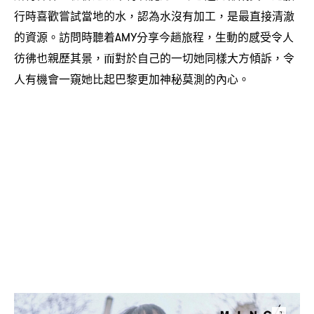
行時喜歡嘗試當地的水
認為水沒有加工
是最直接清澈
，
，
的資源。訪問時聽着
分享今趟旅程
生動的感受令人
AMY
，
彷彿也親歷其景
而對於自己的一切她同樣大方傾訴
令
，
，
人有機會一窺她比起巴黎更加神秘莫測的內心。