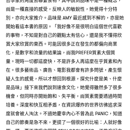
哲學家的角度去聯繫食物
其中說到品味不是一種概念
，
，
而是一種直接的感受
反映人的敏銳性
她覺得十分特
，
，
別
亦向大家推介。品味是
最近感到不解的
亦是她
，
AMY
，
開始看這本書的原因。「我好像不是很明白這個世代喜歡
的事物
不知是對自己的觀點太有信心
還是我不懂得欣
，
，
賞大家欣賞的東西。可能因很多正在發生的都偏向商業
化
是數字和流量的結果論
而我
質素大個質
，
，
PREFER
量。現時一切都這麼快
不是許多人再這麼在乎質素和內
，
在。很多藝術品、廣告、電影我都會有許多問號
產生懷
，
疑人生的感覺
所以才想回到根源
探究什麼是美、什麼
，
，
是品味」接下來我們說到速食文化
她覺得雖然多了很多
，
機會
但同時亦開始飽和、失平衡
而質素需要透過時間
，
，
培養。深度和快互相矛盾
在資訊爆炸的世界彷彿追求深
，
度就會被人淘汰。不過她慶幸內心不曾為此
知道
PANIC，
自己的節奏是急不來
更提了一個很好的比喻
人就好像
，
：