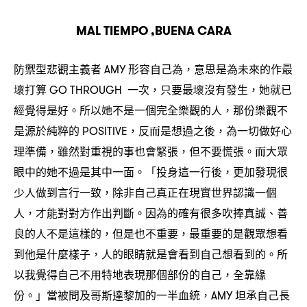
MAL TIEMPO ,BUENA CARA
防禦型悲觀主義者
形容自己為
意思是為未來的作最
AMY
，
壞打算
一次
只要最壞沒有發生
她就已
GO THROUGH
，
，
經覺得是好。所以她不是一個完全樂觀的人
那份樂觀不
，
是源於純粹的
反而是想過之後
為一切做好心
POSITIVE，
，
理準備
雖然對重視的事也會緊張
但不要慌張。而大眾
，
，
眼中的她不過是其中一面。「投身這一行後
更加發現很
，
少人做到言行一致
除非自己真正在現實世界認識一個
，
人
才能對對方作出判斷。因為的確有很多吹捧真誠、善
，
良的人不是這樣的
但是也不重要
最重要的是觀眾想看
，
，
到他是什麼樣子
人的眼睛就是會看到自己想看到的。所
，
以我覺得自己不用特地表現那個部份的自己
全靠緣
，
份。」當被問及哥斯達黎加的一半血統
坦承自己長
，AMY