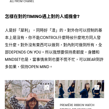
ALL FROM CHANEL
怎樣在對的
遇上對的人或機會
TIMING
?
人是好「犀利」
同時好「渣」的
對外你可以控制的基
，
，
本上是沒有
你不能
什麼時候什麼地方同人發
，
CONTROL
生什麼。對外沒有東西可以做到
對內則可做到所有
全
，
，
部
。所以我想要保持柔韌度
身體和
DEPENDS ON YOU
，
也是
當事情來到也要不慌不忙
可以
到許
MINDSET
，
，
BEAR
多如果
保持
。
，
OPEN MIND
PREMIÈRE RIBBON WATCH