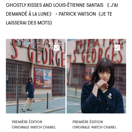
《
GHOSTLY KISSES AND LOUIS-ÉTIENNE SANTAIS
J’AI
》
《
DEMANDÉ À LA LUNE
，PATRICK WATSON
JE TE
》
LAISSERAI DES MOTS
PREMIÈRE ÉDITION
PREMIÈRE ÉDITION
ORIGINALE WATCH CHANEL
ORIGINALE WATCH CHANEL