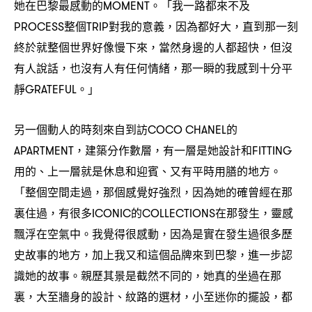
她在巴黎最感動的
。「我一路都來不及
MOMENT
整個
對我的意義
因為都好大
直到那一刻
PROCESS
TRIP
，
，
終於就整個世界好像慢下來
當然身邊的人都超快
但沒
，
，
有人說話
也沒有人有任何情緒
那一瞬的我感到十分平
，
，
靜
。」
GRATEFUL
另一個動人的時刻來自到訪
的
COCO CHANEL
建築分作數層
有一層是她設計和
APARTMENT，
，
FITTING
用的、上一層就是休息和迎賓、又有平時用膳的地方。
「整個空間走過
那個感覺好強烈
因為她的確曾經在那
，
，
裏住過
有很多
的
在那發生
靈感
，
ICONIC
COLLECTIONS
，
飄浮在空氣中。我覺得很感動
因為是實在發生過很多歷
，
史故事的地方
加上我又和這個品牌來到巴黎
進一步認
，
，
識她的故事。親歷其景是截然不同的
她真的坐過在那
，
裏
大至牆身的設計、紋路的選材
小至迷你的擺設
都
，
，
，