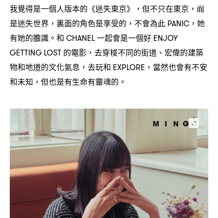
我覺得是一個人版本的《迷失東京》
但不只在東京
而
，
，
是迷失世界
裏面的角色是享受的
不會為此
她
，
，
PANIC，
有她的膽識。和
一起會是一個好
CHANEL
ENJOY
的電影
去穿梭不同的街道、宏偉的建築
GETTING LOST
，
物和地道的文化氣息
去玩和
當然也會有不安
，
EXPLORE，
和未知
但也是有生命有靈魂的。
，