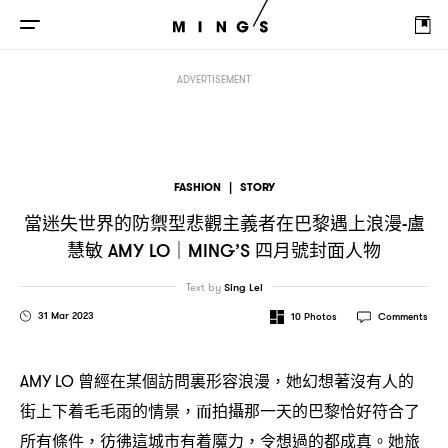
當迷失世界的防禦型悲觀主義者在巴黎遇上浪漫
盧慧敏
四月
-
AMY LO｜MING’S
ADVERTISEMENT
FASHION
|
STORY
當迷失世界的防禦型悲觀主義者在巴黎遇上浪漫
盧
-
慧敏
四月號封面人物
AMY LO｜MING’S
Text by
Sing Lei
31 Mar 2023
10
Photos
Comments
曾經在某個訪問裏形容浪漫
她幻想著沒有人的
AMY LO
，
街上下着毛毛雨的情景
而拍攝那一天的巴黎恰好符合了
，
所有條件
彷彿這城市有着魔力
令想過的都成真。她旅
，
，