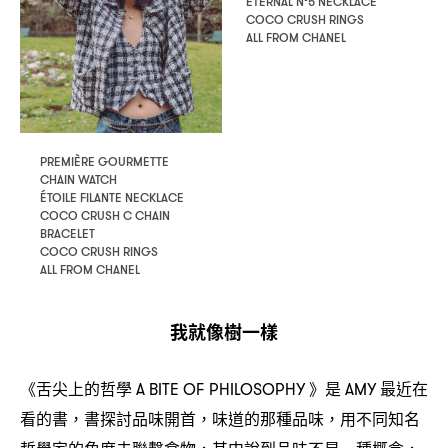
ETERNAL N°5 NECKLACE
COCO CRUSH RINGS
ALL FROM CHANEL
PREMIÈRE GOURMETTE
CHAIN WATCH
ÉTOILE FILANTE NECKLACE
COCO CRUSH C CHAIN
BRACELET
COCO CRUSH RINGS
ALL FROM CHANEL
我就像樹一樣
《舌尖上的哲學
》是
最近在
A BITE OF PHILOSOPHY
AMY
看的書
書探討品味開首
味道的那種品味
用不同知名
，
，
，