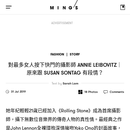
對最多女人按下快門的攝影師
原來跟
有段情
Annie Leibovitz｜
Susan Sontag
？
ADVERTISEMENT
FASHION
|
STORY
對最多女人按下快門的攝影師
ANNIE LEIBOVITZ｜
原來跟
有段情
SUSAN SONTAG
？
Text by
Sarah Lam
31 Jul 2019
18
Photos
Comments
她年紀輕輕
歲已經加入《
》成為首席攝影
21
Rolling Stone
師
攝下無數位音樂界的傳奇人物的真性情。最經典之作
，
是
全裸環抱深情擁吻
的封面故事
John Lennon
Yoko Ono
，