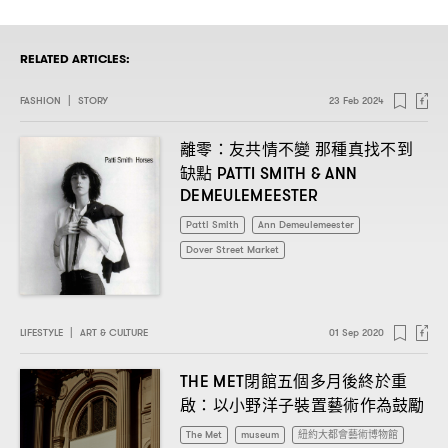
RELATED ARTICLES:
FASHION
|
STORY
23 Feb 2024
離零
友共情不變
那種真找不到
：
缺點
PATTI SMITH & ANN
DEMEULEMEESTER
Patti Smith
Ann Demeulemeester
Dover Street Market
LIFESTYLE
|
ART & CULTURE
01 Sep 2020
閉館五個多月後終於重
THE MET
啟
以小野洋子裝置藝術作為鼓勵
：
The Met
museum
紐約大都會藝術博物館