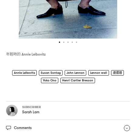
年輕時的
Annie Leibovitz
Annie Leibovitz
Susan Sontag
John Lennon
Lennon wall
連儂牆
Yoko Ono
Henri Cartier Bresson
SUBSCRIBER
Sarah Lam
Comments