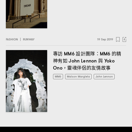
FASHION
|
RUNWAY
19 Sep 2019
專訪
設計團隊
的精
MM6
：MM6
神有如
與
John Lennon
Yoko
靈魂伴侶的友情故事
Ono，
MM6
Maison Margiela
John Lennon