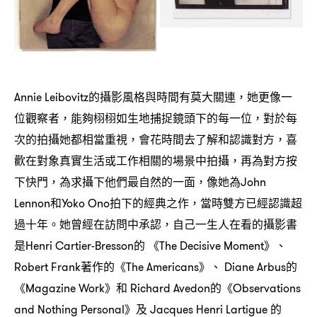
的攝影風格與時間有莫大關連
她更像一
Annie Leibovitz
，
位觀察者
能夠栩栩如生地捕捉鏡頭下的每一位
對於每
，
，
次的拍攝她都相當重視
會花時間去了解和認識對方
喜
，
，
歡在對象真實生活或工作相關的場景中拍攝
再為對方按
，
下快門
為求攝下他們最自然的一面
像她為
，
，
John
和
拍下的經典之作
當時雙方已經認識超
Lennon
Yoko Ono
，
過十年。她曾經在訪問中承認
自己一生人在看的攝影書
，
是
的
《
》、
Henri Cartier-Bresson
The Decisive Moment
著作的《
》、
的
Robert Frank
The Americans
Diane Arbus
《
》和
的《
Magazine Work
Richard Avedon
Observations
》及
的
and Nothing Personal
Jacques Henri Lartigue