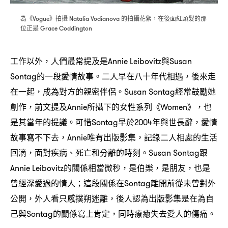
為《
》拍攝
的拍攝花絮
在後面紅頭髮的那
Vogue
Natalia Vodianova
，
位正是
Grace Coddington
工作以外
人們最常提及是
與
，
Annie Leibovitz
Susan
的一段愛情故事。二人早在八十年代相遇
後來走
Sontag
，
在一起
成為對方的親密伴侶。
經常鼓勵她
，
Susan Sontag
創作
前文提及
所攝下的女性系列《
》
也
，
Annie
Women
，
是其當年的提議。可惜
早於
年與世長辭
愛情
Sontag
2004
，
故事寫不下去
唯有出版影集
記錄二人相處的生活
，Annie
，
回滴
面對疾病、死亡和分離的時刻。
跟
，
Susan Sontag
的關係相當微秒
是伯樂
是朋友
也是
Annie Leibovitz
，
，
，
曾經深愛過的情人
這段關係在
離開前從未曾對外
；
Sontag
公開
外人看只感撲朔迷離
後人認為出版影集是在為自
，
，
己與
的關係寫上肯定
同時療癒失去愛人的傷痛。
Sontag
，