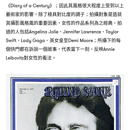
《
》
因此其風格很大程度上受到以上
Diary of a Century
；
藝術家的影響
除了極具對比度的調子
拍攝對象是造就
，
；
其攝影風格風的重要因素
女性的作品系列為之經典
拍
，
，
過的人包括
、
、
Angelina Jolie
Jennifer Lawrence
Taylor
、
、英女皇至
所攝下的每
Swift
Lady Gaga
Demi Moore；
個快門都在訴說一個故事
代表當下一刻
反映
，
，
Annie
對女性的看法。
Leibovitz