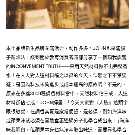
本土品牌新生品牌充滿活力
動作多多。
也是滿腦
，
JOHN
子新想法
談到關於教育消費者時卻分享了一個頗我震驚
，
的
只用天然材料做不出完整香
INCONVENIENT TRUTH──
水
在人人對人造材料嗤之以鼻的今天
乍聽之下不禁狐
！
，
疑
是因為科技未夠進步或成本過高的原故嗎
不是的
：
？
，
原來在多達
種調香材料當中
天然材料佔三成
人造
3000
，
，
材料卻佔七成。
解畫
｢今天大家對『人造』這類字
JOHN
：
眼很敏感
在調香其實是家常便飯、是必須
例如海洋味
，
，
或蘋果味就必須在實驗室裏透過分子化學合成出來。｣海洋
味我明白
但蘋果本身也無法萃取出味道、而要靠化學合
，