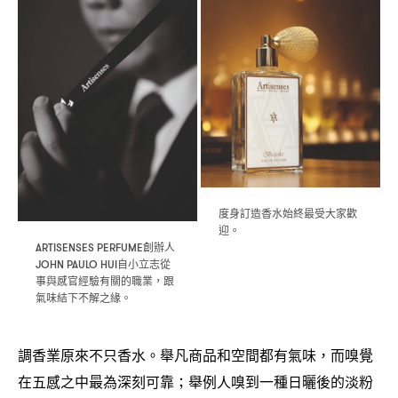
度身訂造香水始終最受大家歡
迎。
創辦人
ARTISENSES PERFUME
自小立志從
JOHN PAULO HUI
事與感官經驗有關的職業
跟
，
氣味結下不解之緣。
調香業原來不只香水。舉凡商品和空間都有氣味
而嗅覺
，
在五感之中最為深刻可靠
舉例人嗅到一種日曬後的淡粉
；