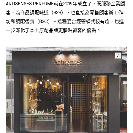
就在
年成立了
既服務企業顧
ARTISENSES PERFUME
2014
，
客、為商品調配味道
也直接為零售顧客辦工作
（B2B），
坊和調配香氛
。這種混合經營模式較有趣
也進
（B2C）
，
一步深化了本土原創品牌更體貼顧客的優點。