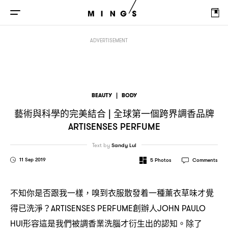
藝術與科學的完美結合
全球第一個跨界調香品牌
|
ARTISENSES PERFUME
ADVERTISEMENT
BEAUTY
|
BODY
藝術與科學的完美結合
全球第一個跨界調香品牌
|
ARTISENSES PERFUME
Text by
Sandy Lui
11 Sep 2019
5
Photos
Comments
不知你是否跟我一樣
嗅到衣服散發着一種薰衣草味才覺
，
得已洗淨
創辦人
？ARTISENSES PERFUME
JOHN PAULO
形容這是我們被調香業洗腦才衍生出的認知。除了
HUI