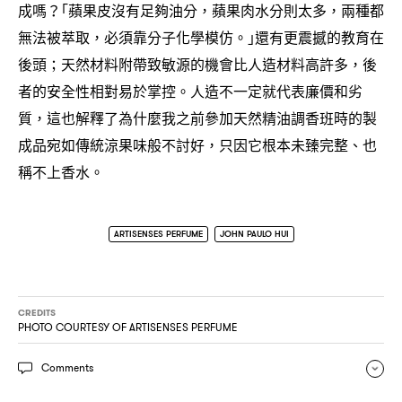
成嗎
｢蘋果皮沒有足夠油分
蘋果肉水分則太多
兩種都
？
，
，
無法被萃取
必須靠分子化學模仿。｣還有更震撼的教育在
，
後頭
天然材料附帶致敏源的機會比人造材料高許多
後
；
，
者的安全性相對易於掌控。人造不一定就代表廉價和劣
質
這也解釋了為什麼我之前參加天然精油調香班時的製
，
成品宛如傳統涼果味般不討好
只因它根本未臻完整、也
，
稱不上香水。
ARTISENSES PERFUME
JOHN PAULO HUI
CREDITS
PHOTO COURTESY OF ARTISENSES PERFUME
Comments