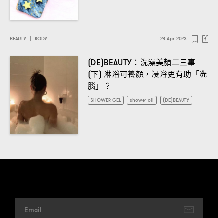
BEAUTY
|
BODY
28 Apr 2023
洗澡美顏二三事
(DE)BEAUTY：
下
淋浴可養顏
浸浴更有助「洗
(
)
，
腦」
？
SHOWER GEL
shower oil
(DE)BEAUTY