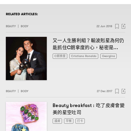
RELATED ARTICLES:
BEAUTY
|
BODY
22 Jun 2018
又一人生勝利組
輸波剋星為何仍
？
能抓住
朗拿度的心
秘密是
C
，
…
C朗拿度
Cristiano Ronaldo
Georgina
BEAUTY
|
BODY
27 Dec 2017
吃了皮膚會變
Beauty breakfast :
美的星空吐司
護膚
早餐
打卡