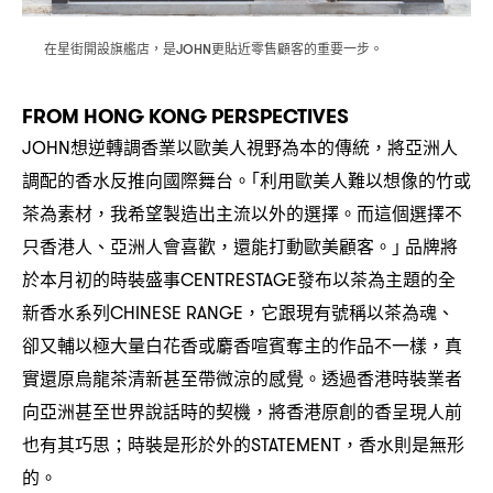
在星街開設旗艦店
是
更貼近零售顧客的重要一步。
，
JOHN
FROM HONG KONG PERSPECTIVES
想逆轉調香業以歐美人視野為本的傳統
將亞洲人
JOHN
，
調配的香水反推向國際舞台。｢利用歐美人難以想像的竹或
茶為素材
我希望製造出主流以外的選擇。而這個選擇不
，
只香港人、亞洲人會喜歡
還能打動歐美顧客。｣
品牌將
，
於本月初的時裝盛事
發布以茶為主題的全
CENTRESTAGE
新香水系列
它跟現有號稱以茶為魂、
CHINESE RANGE，
卻又輔以極大量白花香或麝香喧賓奪主的作品不一樣
真
，
實還原烏龍茶清新甚至帶微涼的感覺。透過香港時裝業者
向亞洲甚至世界說話時的契機
將香港原創的香呈現人前
，
也有其巧思
時裝是形於外的
香水則是無形
；
STATEMENT，
的。