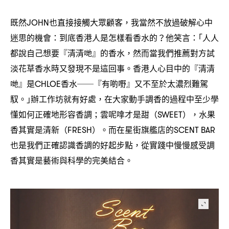
既然
也直接接觸大眾顧客
我當然不放過破解心中
JOHN
，
迷思的機會
到底香港人是怎樣看香水的
他笑言
｢人人
：
？
：
都說自己想要『清清哋』的香水
然而當我們推薦對方試
，
淡花草香水時又發現不是這回事。香港人心目中的『清清
哋』是
香水
『有啲嘢』又不至於太濃烈難駕
CHLOE
──
馭。｣辦工作坊就有好處
在大家動手調香的過程中至少學
，
懂如何正確地形容香調
雲呢嗱才是甜
水果
；
（SWEET），
香其實是清新
。而在星街旗艦店的
（FRESH）
SCENT BAR
也是我們正確認識香調的好起步點
從實踐中慢慢感受調
，
香其實是藝術與科學的完美結合。