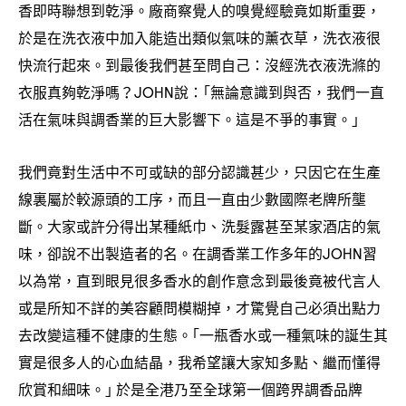
香即時聯想到乾淨。廠商察覺人的嗅覺經驗竟如斯重要
，
於是在洗衣液中加入能造出類似氣味的薰衣草
洗衣液很
，
快流行起來。到最後我們甚至問自己
沒經洗衣液洗滌的
：
衣服真夠乾淨嗎
說
｢無論意識到與否
我們一直
？JOHN
：
，
活在氣味與調香業的巨大影響下。這是不爭的事實。｣
我們竟對生活中不可或缺的部分認識甚少
只因它在生產
，
線裏屬於較源頭的工序
而且一直由少數國際老牌所壟
，
斷。大家或許分得出某種紙巾、洗髮露甚至某家酒店的氣
味
卻說不出製造者的名。在調香業工作多年的
習
，
JOHN
以為常
直到眼見很多香水的創作意念到最後竟被代言人
，
或是所知不詳的美容顧問模糊掉
才驚覺自己必須出點力
，
去改變這種不健康的生態。｢一瓶香水或一種氣味的誕生其
實是很多人的心血結晶
我希望讓大家知多點、繼而懂得
，
欣賞和細味。｣
於是全港乃至全球第一個跨界調香品牌