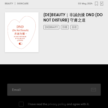
BEAUTY
|
SKINCARE
03 May 2024
(DE)BEAUTY｜
DND (DO
非誠勿擾
NOT DISTURB)
守膚之道
(DE)BEAUTY
防曬
面霜
I have read the
privacy policy
and agree with it.