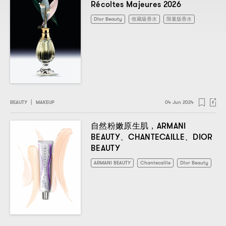
Récoltes Majeures 2026
Dior Beauty
收藏級香水
限量版香水
BEAUTY
|
MAKEUP
04 Jun 2024
，ARMANI
自然粉嫩原生肌
BEAUTY
CHANTECAILLE
DIOR
、
、
BEAUTY
ARMANI BEAUTY
Chantecaille
Dior Beauty