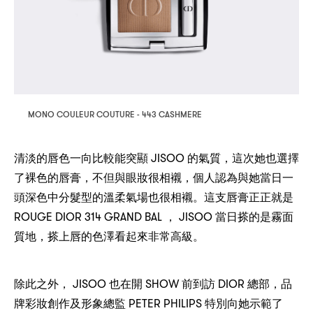
MONO COULEUR COUTURE - 443 CASHMERE
JISOO
，
清淡的唇色一向比較能突顯
的氣質
這次她也選擇
，
，
了裸色的唇膏
不但與眼妝很相襯
個人認為與她當日一
頭深色中分髮型的溫柔氣場也很相襯。這支唇膏正正就是
ROUGE DIOR 314 GRAND BAL ， JISOO
當日搽的是霧面
，
質地
搽上唇的色澤看起來非常高級。
， JISOO
SHOW
DIOR
，
除此之外
也在開
前到訪
總部
品
PETER PHILIPS
牌彩妝創作及形象總監
特別向她示範了