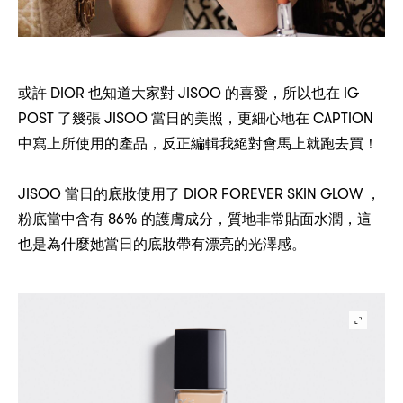
DIOR
JISOO
，
IG
或許
也知道大家對
的喜愛
所以也在
POST
JISOO
，
CAPTION
了幾張
當日的美照
更細心地在
，
！
中寫上所使用的產品
反正編輯我絕對會馬上就跑去買
JISOO
DIOR FOREVER SKIN GLOW ，
當日的底妝使用了
86%
，
，
粉底當中含有
的護膚成分
質地非常貼面水潤
這
也是為什麼她當日的底妝帶有漂亮的光澤感。