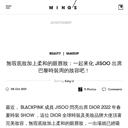
：
JISOO
！
無瑕底妝加上柔和的眼唇妝
一起來化
出席巴黎時裝周的妝容吧
ADVERTISEMENT
BEAUTY
|
MAKEUP
：
JISOO
無瑕底妝加上柔和的眼唇妝
一起來化
出席
！
巴黎時裝周的妝容吧
Text by
Eely Li
08 Oct 2021
5
Photos
Comments
， BLACKPINK
JISOO
DIOR 2022
最近
成員
閃亮出席
年春
SHOW ，
DIOR
夏時裝
這位
全球時裝及美妝品牌大使頂著
，
，
完美妝容
無瑕底妝加上柔和的眼唇妝
一出場就已經吸