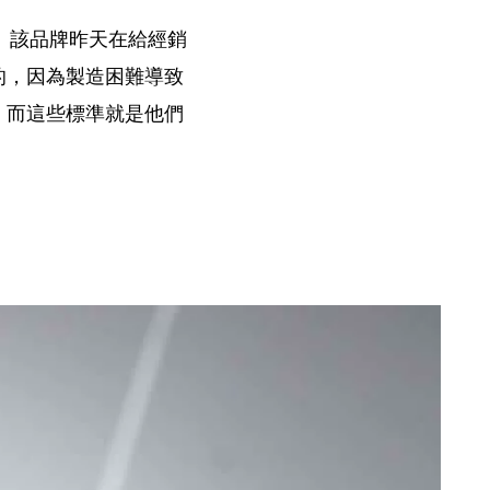
。該品牌昨天在給經銷
，
的
因為製造困難導致
，
而這些標準就是他們