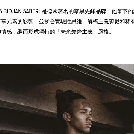
S BIDJAN SABERI
，
是德國著名的暗黑先鋒品牌
他筆下的
，
軍事元素的影響
並揉合實驗性思維、解構主義剪裁和稀
，
和情感
繼而形成獨特的「未來先鋒主義」風格。