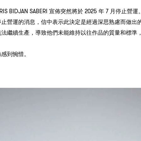
IS BIDJAN SABERI
2025
7
宣佈突然將於
年
月停止營運
，
停止營運的消息
信中表示此決定是經過深思熟慮而做出
，
無法繼續生產
導致他們未能維持以往作品的質量和標準
絲感到惋惜。