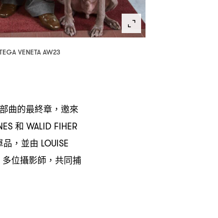
TEGA VENETA AW23
部曲的最終章
邀來
，
和
NES
WALID FIHER
單品
並由
，
LOUISE
多位攝影師
共同捕
T
，