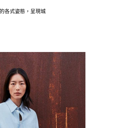
的各式姿態
呈現城
，