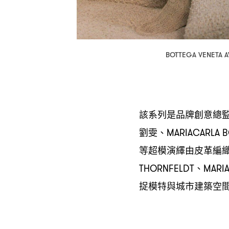
BOTTEGA VENETA 
該系列是品牌創意總
劉雯、
MARIACARLA 
等超模演繹由皮革編
、
THORNFELDT
MARI
捉模特與城市建築空