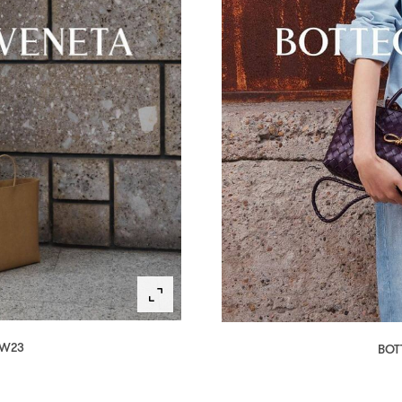
AW23
BOT