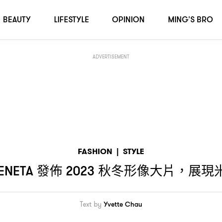
市魅力
BEAUTY
LIFESTYLE
OPINION
MING'S BRO
ADVERTISEMENT
FASHION
|
STYLE
發佈
秋冬形像大片
展現
ENETA
2023
，
Text by
Yvette Chau