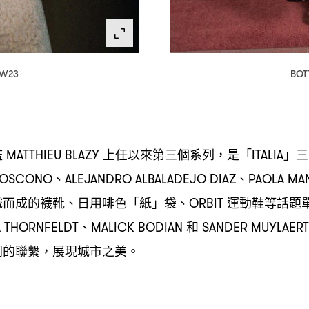
AW23
BOT
監
上任以來第三個系列
是「
」三
MATTHIEU BLAZY
，
ITALIA
、
、
BOSCONO
ALEJANDRO ALBALADEJO DIAZ
PAOLA MA
織而成的襪靴、日用啡色「紙」袋、
運動鞋等話題
ORBIT
、
和
A THORNFELDT
MALICK BODIAN
SANDER MUYLAER
間的聯繫
展現城市之美。
，