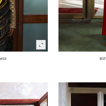
AW23
BOT