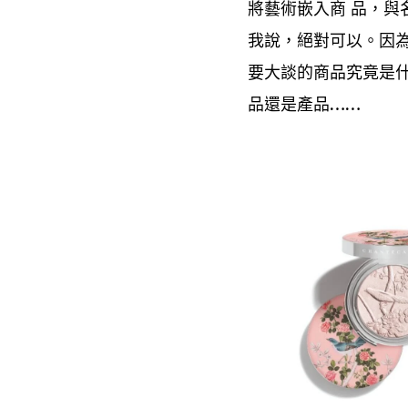
將藝術嵌入商
品
與
，
我說
絕對可以。因
，
要大談的商品究竟是
品還是產品
……