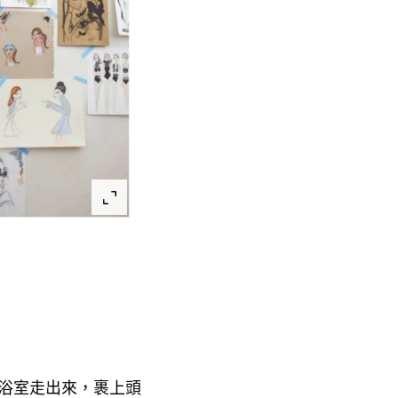
浴室走出來
裹上頭
，