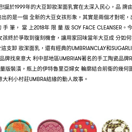
吧
誕於
年的大豆卸妝潔面乳實在太深入民心
品
牌
!
1999
，
跑出的是一個
全新的大豆女孩形象
其實是兩個才對呢
，
，
的
手
筆
當
上
年
限
量
版
。
，
2018
SOY FACE CLEANSER
女孩終於爭取到復刻機會
讓用家回味當年大豆成
分如何
，
於這支卸
妝潔面乳
還有經典的
和
，
UMBRIANCLAY
SUGARLI
品牌找來意大
利中部地區
著名的手工陶瓷品牌
UMBRIAN
量版裝潢
瓶上的伊特魯里亞婦女
輪廓結合前衞的幾何
，
意大利小村莊
結緣的動人故事。
UMBRA