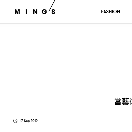
當藝術被「消費」起來
是藝術品還是產品
，
……？
FASHION
當藝
17 Sep 2019