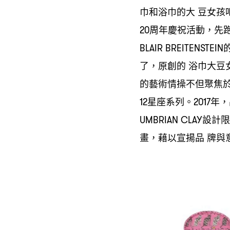
巾和浴巾的大
豆女孩
周年慶祝活動
先
20
，
BLAIR BREITENSTEIN
了
原創的
浴巾大豆
，
的藝術情操不但聚焦
星座系列。
年
12
2017
，
設計限
UMBRIAN CLAY
畫
藉以宣揚品
牌與
，