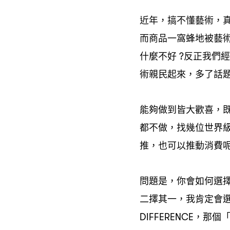
近年
搞不懂藝術
，
，
而商品一窩蜂地被藝
什麼不好
反正我們經
?
術親民起來
多了話
，
能夠做到皆大歡喜
，
都不做
找幾位世界
，
推
也可以推動消費
，
問題是
你會如何選
，
二擇其一
我肯定會
，
那個
DIFFERENCE，