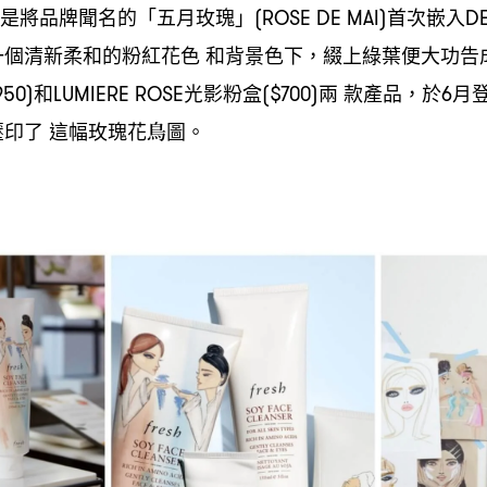
是將品牌聞名的「五月玫瑰」
首次嵌入
(ROSE DE MAI)
D
一個清新柔和的粉紅花色
和背景色下
綴上綠葉便大功告
，
和
光影粉盒
兩
款產品
於
月
950)
LUMIERE ROSE
($700)
，
6
壓印了
這幅玫瑰花鳥圖。