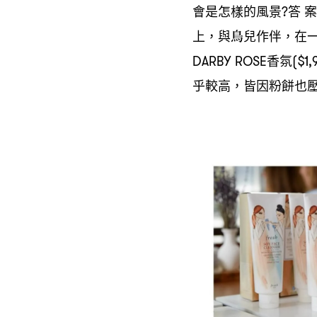
會是怎樣的風景
答
案
?
上
與鳥兒作伴
在
，
，
香氛
DARBY ROSE
($1,
乎較高
皆因粉餅也
，