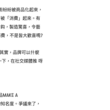
術紛紛被商品化起來
，
術被「消費」起來。有
掛鈎
製造驚喜
令藝
，
，
消費
不是皆大歡喜嗎
，
?
其實
品牌可以什麼
，
一下
在社交媒體推
呀
，
品
MAKE A
的知名度。爭議來了
，