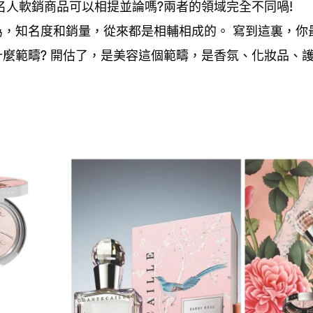
名人軟銷商品可以相提並論嗎
兩者的領域完全不同喎
?
!
為
知名度和銷量
從來都是相輔相成的。
寫到這裏
你
，
，
，
什麼範疇
開估了
是美容這個範疇
是香氛、化妝品、
?
，
，