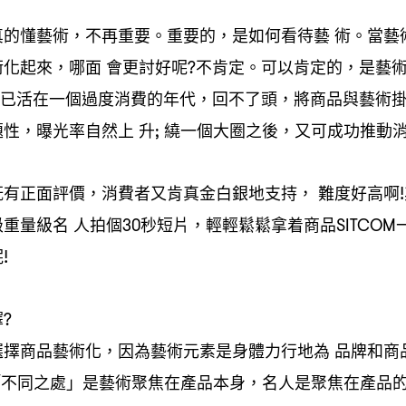
真的懂藝術
不再重要。重要的
是如何看待藝
術。當藝
，
，
術化起來
哪面
會更討好呢
不肯定。可以肯定的
是藝
，
?
，
已活在一個過度消費的年代
回不了頭
將商品與藝術
，
，
題性
曝光率自然上
升
繞一個大圈之後
又可成功推動
，
;
，
既有正面評價
消費者又肯真金白銀地支持
難度好高啊
，
，
!
級重量級名
人拍個
秒短片
輕輕鬆鬆拿着商品
30
，
SITCOM
呢
!
擇
?
選擇商品藝術化
因為藝術元素是身體力行地為
品牌和商
，
「不同之處」是藝術聚焦在產品本身
名人是聚焦在產品
，