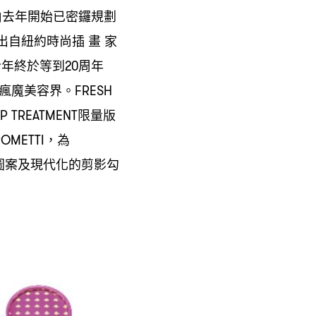
由去年開始已密鑼規劃
出自紐約時尚插
畫
家
今年終於等到
周年
20
瘋魔美容界。
FRESH
限量版
P TREATMENT
為
ROMETTI，
圖案及現代化的剪影勾