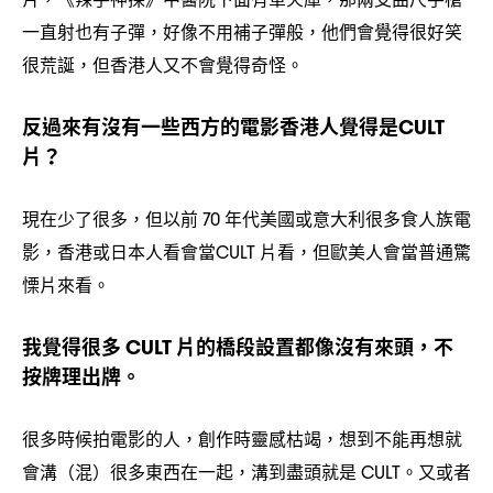
一直射也有子彈
好像不用補子彈般
他們會覺得很好笑
，
，
很荒誕
但香港人又不會覺得奇怪。
，
反過來有沒有一些西方的電影香港人覺得是
CULT
片
？
現在少了很多
但以前
年代美國或意大利很多食人族電
，
70
影
香港或日本人看會當
片看
但歐美人會當普通驚
，
CULT
，
慄片來看。
我覺得很多
片的橋段設置都像沒有來頭
不
CULT
，
按牌理出牌。
很多時候拍電影的人
創作時靈感枯竭
想到不能再想就
，
，
會溝
混
很多東西在一起
溝到盡頭就是
。又或者
（
）
，
CULT