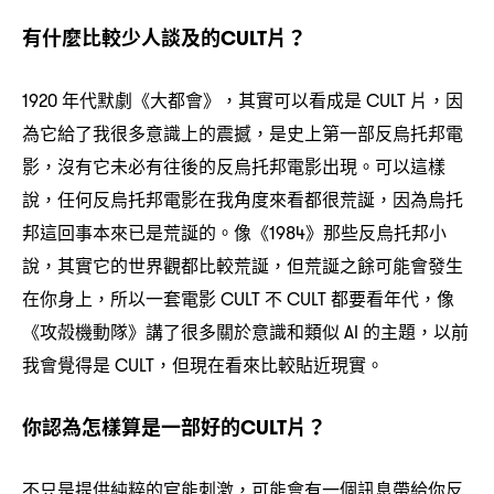
有什麼比較少人談及的
片
CULT
？
年代默劇《大都會》
其實可以看成是
片
因
1920
，
CULT
，
為它給了我很多意識上的震撼
是史上第一部反烏托邦電
，
影
沒有它未必有往後的反烏托邦電影出現。可以這樣
，
說
任何反烏托邦電影在我角度來看都很荒誕
因為烏托
，
，
邦這回事本來已是荒誕的。像《
》那些反烏托邦小
1984
說
其實它的世界觀都比較荒誕
但荒誕之餘可能會發生
，
，
在你身上
所以一套電影
不
都要看年代
像
，
CULT
CULT
，
《攻殻機動隊》講了很多關於意識和類似
的主題
以前
AI
，
我會覺得是
但現在看來比較貼近現實。
CULT，
你認為怎樣算是一部好的
片
CULT
？
不只是提供純粹的官能刺激
可能會有一個訊息帶給你反
，