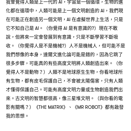
我會覺得人類是上一代的
宇宙是一個循環
生物的進
AI，
，
化都在循環中
人類可能是上一個文明創造的
我們現
，
AI，
在可能正在創造另一個文明
在虛擬世界上生活
只是
，AI
，
它不知自己是
。
你覺得
是有意識的
現在不敢
AI
（
AI
?）
說
但將來一定會發展到有意識
只是不斷學習不斷吸
，
，
收。
你覺得人是不是機械
人不是機械人
但可能不是
（
?）
，
我們想像的本身
達爾文進化論可能是錯的
因為它跳了
，
，
很多步驟
可能真的有些高度文明將人類創造出來。
你
，
（
覺得人不是動物
人類不是地球原生生物
你看地球所
？）
，
有生物
都有皮毛保護自己
不會被太陽傷害
只有人類
，
，
，
才懂得保護自己。可能有高度文明力量或生物創造我們出
來。古文明的智慧都很高
像三星堆文明。
與你看的電
，
（
影有關嗎
《
》、《
》都有啟發
？）
THE MATRIX
MR ROBOT
我的思想。