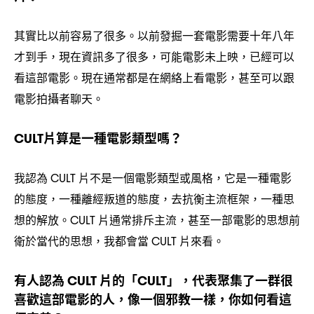
其實比以前容易了很多。以前發掘一套電影需要十年八年
才到手
現在資訊多了很多
可能電影未上映
已經可以
，
，
，
看這部電影。現在通常都是在網絡上看電影
甚至可以跟
，
電影拍攝者聊天。
片算是一種電影類型嗎
CULT
？
我認為
片不是一個電影類型或風格
它是一種電影
CULT
，
的態度
一種離經叛道的態度
去抗衡主流框架
一種思
，
，
，
想的解放。
片通常排斥主流
甚至一部電影的思想前
CULT
，
衛於當代的思想
我都會當
片來看。
，
CULT
有人認為
片的「
」
代表聚集了一群很
CULT
CULT
，
喜歡這部電影的人
像一個邪教一樣
你如何看這
，
，