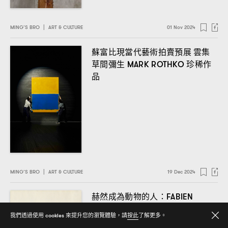
MING’S BRO
|
ART & CULTURE
01 Nov 2024
蘇富比現當代藝術拍賣預展
雲集
草間彌生
珍稀作
MARK ROTHKO
品
MING’S BRO
|
ART & CULTURE
19 Dec 2024
赫然成為動物的人
：FABIEN
的水墨夢境
MÉRELLE
我們透過使用 cookies 來提升您的瀏覽體驗，請
按此
了解更多。