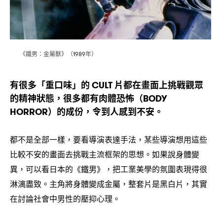
《鐵男
⾦屬獸》
年
：
（1989
）
有很多「重口味」的
片都在畫面上挑戰觀眾
CULT
的精神狀態
很多都有肉體恐怖
，
（BODY
的成份
令到人感到不安。
HORROR）
，
都不是全部一樣
要看導演表達手法
某些導演想用這些
，
，
比較不安的畫面去挑戰主流框架的思想。如果說身體變
異
可以看日本的《鐵男》
把工業美學的氛圍表現得很
，
，
淋漓盡致。主角將身體變成金屬
整套片是黑白片
其實
，
，
在討論社會中男性的壓抑心理。