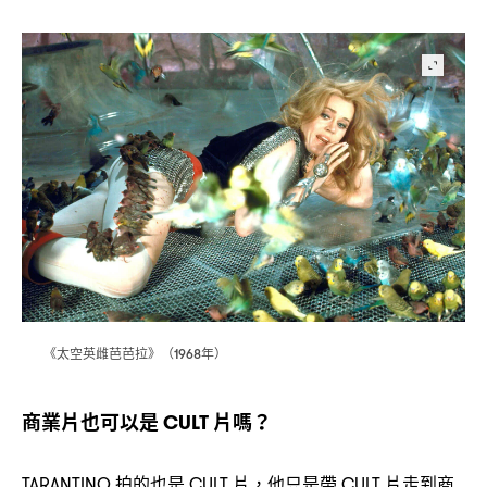
《太空英雌芭芭拉》
年
（1968
）
商業片也可以是
片嗎
CULT
？
拍的也是
片
他只是帶
片走到商
TARANTINO
CULT
，
CULT