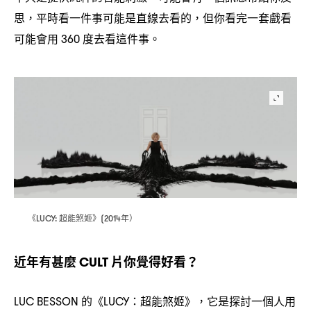
思
平時看一件事可能是直線去看的
但你看完一套戲看
，
，
可能會用
度去看這件事。
360
《
超能煞姬》
年
LUCY:
(2014
）
近年有甚麼
片你覺得好看
CULT
？
的《
超能煞姬》
它是探討一個人用
LUC BESSON
LUCY：
，