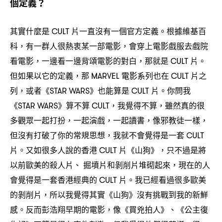
個定義
？
其實什麼是
片一直沒有一個官方定義。根據維基百
CULT
科
有一群人很熱衷某一部電影
會穿上電影戲服去戲院
，
，
看電影
一邊看一邊背頌電影的對白
那就是
片。
，
，
CULT
但如果以它的定義
那
電影系列也在
片之
，
MARVEL
CULT
列
或者《
》也能算是
片。你問我
，
STAR WARS
CULT
《
》算不算
我覺得不算
雖然真的很
STAR WARS
CULT，
，
多觀眾一起打扮
一起演戲
一起讀書
像邪教徒一樣
，
，
，
，
但沒有打破了你的常規思想
我就不會覺得是一套
，
CULT
片。又如很多人說的香港
片《山狗》
只不過是將
CULT
，
以前歐美的殺人片、
掘墳片和剝削片堆砌起來
現在的人
，
會覺得是一套香港經典的
片。我已經看過很多歐美
CULT
的剝削片
所以我覺得其實《山狗》沒有挑戰到我的新鮮
，
感。反而彭浩翔早期的電影
像《買兇拍人》、《公主復
，