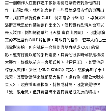
當一個創作人在創作途中依賴酒精或藥物去刺激他的創
作
出現幻覺
就可能會創作一些很荒誕很古怪的東西出
，
，
來
我們看就覺得很
。例如電影《聖山》
導演尤杜
，
CULT
，
洛斯基就是借作藥物創作出來的。但其實有些溝片也可以
是大製作
例如劉德華的《天機
富春山居圖》
可能導演
，
·
，
真的不是當作
片拍攝
可能真的當作一套華人的占士
CULT
，
邦電影去拍
但它就是一套爛到盡簡直變成
的電
，
CULT
影。還有好像以前的邵氏電影
其實他很多時候都是標榜
，
大製作
好像以前有一套邵氏片叫《猩猩王》
其實他是
，
，
標榜大製作
參照《
》電影
然後再加了泰山
，
KING KONG
，
元素
其實對當時來說都是大製作。還有像《關公大戰外
，
星人》
現在看那些模型、特技或科技
可能會覺得很
，
，
「流」很老派
但其實當時來說其實是很先進的特技。
，