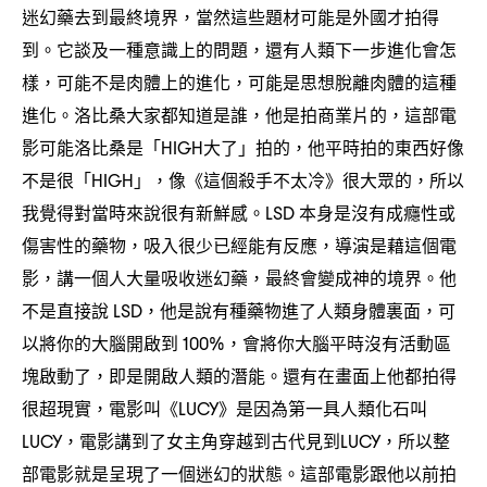
迷幻藥去到最終境界
當然這些題材可能是外國才拍得
，
到。它談及一種意識上的問題
還有人類下一步進化會怎
，
樣
可能不是肉體上的進化
可能是思想脫離肉體的這種
，
，
進化。洛比桑大家都知道是誰
他是拍商業片的
這部電
，
，
影可能洛比桑是「
大了」拍的
他平時拍的東西好像
HIGH
，
不是很「
」
像《這個殺手不太冷》很大眾的
所以
HIGH
，
，
我覺得對當時來說很有新鮮感。
本身是沒有成癮性或
LSD
傷害性的藥物
吸入很少已經能有反應
導演是藉這個電
，
，
影
講一個人大量吸收迷幻藥
最終會變成神的境界。他
，
，
不是直接說
他是說有種藥物進了人類身體裏面
可
LSD，
，
以將你的大腦開啟到
會將你大腦平時沒有活動區
100%，
塊啟動了
即是開啟人類的潛能。還有在畫面上他都拍得
，
很超現實
電影叫《
》是因為第一具人類化石叫
，
LUCY
電影講到了女主角穿越到古代見到
所以整
LUCY，
LUCY，
部電影就是呈現了一個迷幻的狀態。這部電影跟他以前拍