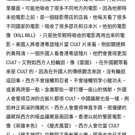
業層面。可能他吸收了很多不同地方的電影
因為他那時
，
未拍電影之前
是一個錄影帶店的店員
他每天看了很多
，
，
不同國家的電影
吸收了很多邵氏和日本片。他拍的電影
，
像《
》
只是他年輕時吸收的電影再用出來的電
KILL BILL
，
影。美國人將香港粵語殘片當
片來看
例如關德興
CULT
，
的黃飛鴻
一個外國人看香港粵語殘片
他們會覺得更加
，
，
。又例如西方人拍輪迴
像《雲圖》
在外國觀眾看
CULT
，
，
來是
的
因為在外國人的傳統觀念來說
沒有輪迴
CULT
，
，
這回事。西方不會接觸到忍者
不會接觸到李小龍功夫
，
，
或者再誇張一點
金庸那些一掌打爆一座山的情節
外國
，
，
人會覺得亞洲的古裝片都很
。中國疆屍也是一樣
例
CULT
，
如林正英演的殭屍片
西方人會覺得伸直手跳、很僵硬的
，
疆屍與西方的吸血疆屍是兩回事。香港以前的警匪電影
，
像《英雄本色》、《龍虎風雲》
西方人會也當
，
CULT
片
《辣手神探》中醫院下面有軍火庫
那兩支曲尺手槍
，
，