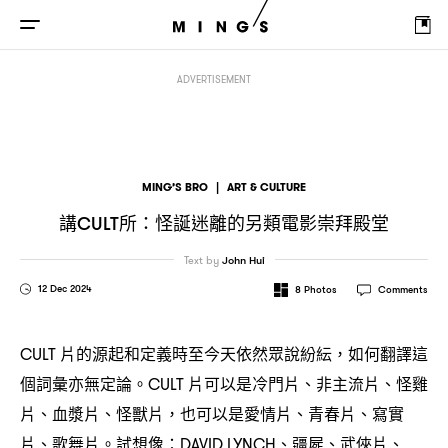
講
所
怪誕迷離的另類電影崇拜殿堂
CULT
：
ADVERTISEMENT
MING’S BRO
|
ART & CULTURE
講
所
怪誕迷離的另類電影崇拜殿堂
CULT
：
Text by
John Hui
12 Dec 2024
8
Photos
Comments
片的源起和定義時至今天依然眾說紛紜
如何翻譯這
CULT
，
個詞彙亦無定論。
片可以是冷門片、非主流片、怪雞
CULT
片、血漿片、怪獸片
也可以是愛情片、青春片、寫實
，
片、歌舞片。試想像
、疆屍、武俠片、
：DAVID LYNCH