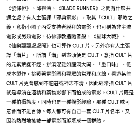
《發條橙》、邱禮濤、《
》之間有什麼共
BLADE RUNNER
通之處
有人主張譯「邪典電影」
取其「
」邪教之
？
，
CULT
義
意指小圈子內受支持者膜拜的電影
也可稱為非主流
，
，
電影或另類電影
彷彿邪教追隨者般
《星球大戰》、
，
，
《仙樂飄飄處處聞》也可算作
片。另外亦有人主張
CULT
譯「溝片」
所謂「溝」到盡頭便是
意指
片
，
CULT，
CULT
的元素荒誕不經、拼湊混雜如腦洞大開、「重口味」、低
成本製作
挑戰著電影圈和觀眾的常理和底線
看過某些
，
，
片更會感到不適甚或神志不清
因此經常指
片
CULT
，
CULT
就是導演在酒精和藥物影響下而拍成的電影。
片既是
CULT
一種拍攝態度
同時也是一種觀影經驗
那種
味可
，
，
CULT
意會而不能言傳。每人都可有自己一套
片名單
又
CULT
，
因為熱烈地擁戴一部電影而凝聚成一個群體。