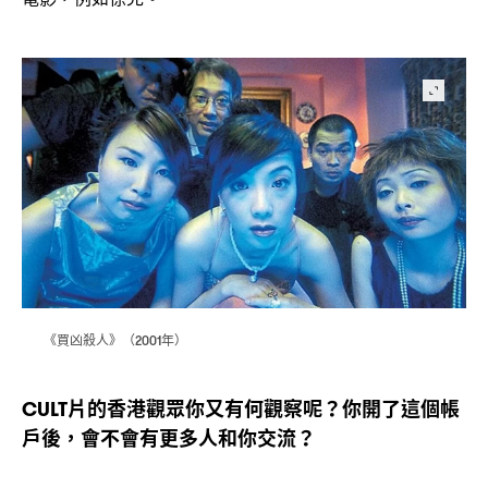
《買凶殺人》
年
（2001
）
片的香港觀眾你又有何觀察呢
你開了這個帳
CULT
？
戶後
會不會有更多人和你交流
，
？