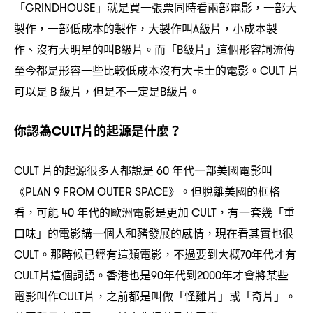
「
」就是買一張票同時看兩部電影
一部大
GRINDHOUSE
，
製作
一部低成本的製作
大製作叫
級片
小成本製
，
，
A
，
作、沒有大明星的叫
級片。而「
級片」這個形容詞流傳
B
B
至今都是形容一些比較低成本沒有大卡士的電影。
片
CULT
可以是
級片
但是不一定是
級片。
B
，
B
你認為
片的起源是什麼
CULT
？
片的起源很多人都說是
年代一部美國電影叫
CULT
60
《
》。但脫離美國的框格
PLAN 9 FROM OUTER SPACE
看
可能
年代的歐洲電影是更加
有一套幾「重
，
40
CULT，
口味」的電影講一個人和豬發展的感情
現在看其實也很
，
。那時候已經有這類電影
不過要到大概
年代才有
CULT
，
70
片這個詞語。香港也是
年代到
年才會將某些
CULT
90
2000
電影叫作
片
之前都是叫做「怪雞片」或「奇片」。
CULT
，