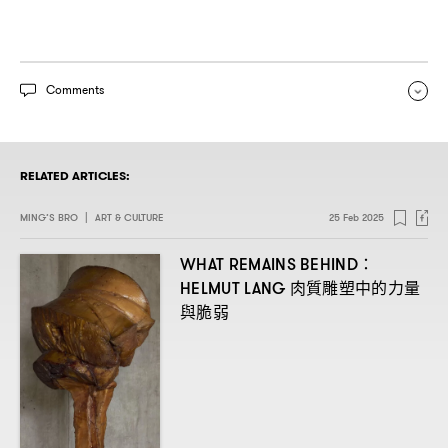
Comments
RELATED ARTICLES:
MING’S BRO
|
ART & CULTURE
25 Feb 2025
WHAT REMAINS BEHIND：
肉質雕塑中的力量
HELMUT LANG
與脆弱