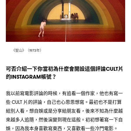
《聖山》
年
（1973
）
可否介紹一下你當初為什麼會開設這個評論
片
CULT
的
帳號
INSTAGRAM
？
我以前寫電影評論的時候
有追看一個作家
他也有寫一
，
，
些
片的評論
自己也心思思想寫。最初也不是打算
CULT
，
給別人看
想自娛或是分享給朋友看
後來不知為什麼越
，
，
來越多人追隨
然後演變到現在這般。初初想著寫一下自
，
娛
因為我本身喜歡寫東西
又喜歡看一些冷門電影。
，
，