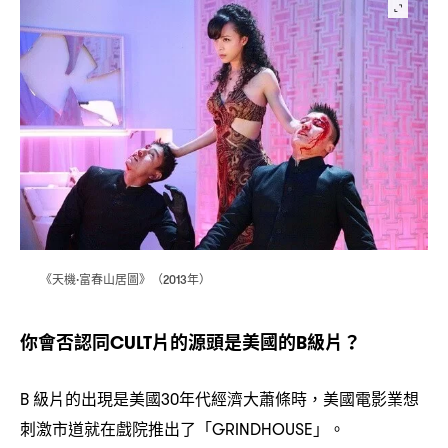
《天機
富春山居圖》
年
·
（2013
）
你會否認同
片的源頭是美國的
級片
CULT
B
？
級片的出現是美國
年代經濟大蕭條時
美國電影業想
B
30
，
刺激市道就在戲院推出了「
」。
GRINDHOUSE