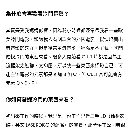
為什麼會喜歡看冷門電影
？
其實是受我媽媽影響
因為我小時候都經常帶我看一些歐
，
美冷門電影
和讓我去看明珠台的外國電影
慢慢培養出
，
，
看電影的喜好。但是後來主流電影已經滿足不了我
就開
，
始找冷門的東西來看。很多人開始看
片都是因為主
CULT
流框架太無聊、太抑壓
所以找一些東西來抒發自己
可
，
，
能主流電影的元素都是
加
加
但
片可能會有
A
B
C，
CULT
元素
、
、
。
D
E
F
你如何發掘冷門的東西來看
？
初出來工作的時候
我是第一份工作是做二手
鐳射影
，
LD（
碟
英文
的縮寫
的買賣
那時候在公司看很
，
LASERDISC
）
，