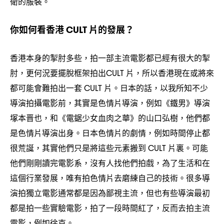
衛的服裝。
你如何看香港
片的發展
CULT
？
香港本身的掣肘多些
拍一部主流電影都已經有很大的掣
，
肘
更何況要擺脫框架拍出
片
所以香港現在或將來
，
CULT
，
都可能會難拍出一套
片。日本的話
以我所知不少
CULT
，
導演拍攝電影前
其實是色情片導演
例如《鐵男》導演
，
，
塚本晋也
和《電鋸少女血肉之華》的山口弘樹
他們都
，
，
是色情片導演出身。日本色情片的劇情
例如時間停止都
，
很荒誕
其實他們只是將這些元素搬到
片裏。可能
，
CULT
他們剛剛讀完電影系
沒有人找他們拍戲
為了生活和在
，
，
這個行業發展
唯有拍色情片去磨練自己的技術。很多導
，
演拍獨立電影通常都是因為鄙視主流
但也有些導演最初
，
都是拍一些實驗電影
拍了一段時間紅了
反而去拍主流
，
，
電影
例如徐克。
，