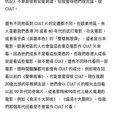
仇記》不算是很有官能刺激
但我覺得他們很荒誕
很
，
，
。
CULT
還有不同地區對
片的定義都不同。在歐美地區
有
CULT
，
人喜歡我們香港
或者
年代的武打電影、功夫電影
70
80
，
或者吳宇森《英雄本色》的「雙槍無限彈」
或者是日本
，
電影
歐美地區的人也會當這些東亞電影作
片來
，
CULT
看
因為他們成長不是看這些東西的
而我們香港人成長
，
，
就是看這些電影
就不覺得
。還有不同時代看同一部
，
CULT
電影
隨時間醞釀都可能會有
的成分
例如現在回
，
CULT
，
看以前的《警察故事》
可能會覺得很
。現在我跟
，
CULT
歲出頭的年輕網友談
他們會以
片的眼光去回看
20
，
CULT
以前
年代的奇案片
或者那時候
年代三級片風潮的
90
，
90
電影
例如《南洋十大邪術》、《滿清十大酷刑》
但我
，
，
們那個年代回看是不會當作
片看。
CULT