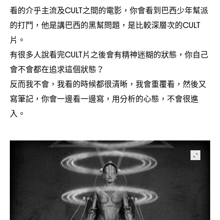
看的介乎主流及
之間的電影
你會看到巴西少年幫派
CULT
，
的打鬥
他是講巴西的黑幫問題
是比較深層次的
，
，
CULT
片。
有很多人說看完
片之後會有精神迷糊的狀態
你自己
CULT
，
會不會都在追求這個狀態
？
反而我不會
我看的時候都很清晰
我會重覆看
然後又
，
，
，
寫筆記
你會一邊看一邊寫
用分析的心態
不會很進
，
，
，
入。