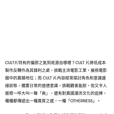
片特有的偏邪之氣到底源自哪裡
片將低成本
CULT
？CULT
製作反轉作為其鋒利之處
挑戰主流電影工業
擁抱電影
，
，
圈中的異類地位
而
片內容經常探討角色和意識邊
；
CULT
緣狀態
擱置日常的道德意識
挑戰觀者能耐
但又令人
，
，
，
振臂一呼大叫一聲「爽」
還有對異國潮流文化的追捧
，
，
種種都傳遞出一種異質之感
一種「
」。
，
OTHERNESS