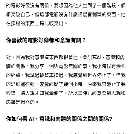
的電影好像沒有關係
我想因為他人生到了一個階段
都
，
，
想突破自己
但這部電影沒有什麼很感官刺激的東西
他
，
，
在探討的東西上是比較突出。
你喜歡的電影好像都和意識有關
？
對
因為我對意識這東西都很著迷
會研究
、意識和肉
，
，
AI
體的關係。我分享一個與電影無關的事。我小時候有瀕死
的經驗
我試過被貨車撞過
我感覺到世界停止了
但我
，
，
，
的思維還在動
感覺經歷了幾個小時
原來我只靜止了幾
，
，
秒鐘
聽人說才知我暈倒了
所以當時已經意會到思想和
，
，
肉體是獨立的。
你如何看
、意識和肉體的關係之間的關係
AI
?