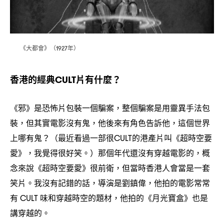
《大都會》
年
（1927
）
香港的經典
片有什麼
CULT
？
《邪》是恐怖片包裝一個騙案
整個騙案是用靈異手法包
，
裝
但其實電影沒有鬼
他後來有角色告訴他
這個世界
，
，
，
上哪有鬼
最近看過一部很
的港產片叫《超時空要
？（
CULT
愛》
我覺得很好笑。
那個年代還沒有穿越電影的
概
，
）
，
念來說《超時空要愛》很前衛
但當時香港人會當是一套
，
笑片。我沒有記錯的話
導演是劉鎮偉
他拍的電影常常
，
，
有
味和穿越時空的題材
他拍的《月光寶盒》也是
CULT
，
講穿越的。