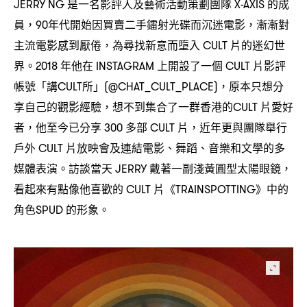
是一名影評人及藝術活動策劃團隊
的成
JERRY NG
X-AXIS
員
年代開始因買賣二手鐳射光碟而沉迷電影
漸漸對
，90
，
主流電影感到厭倦
為尋找新意而墮入
片的迷幻世
，
CULT
界。
年他在
上開設了一個
片影評
2018
INSTAGRAM
CULT
帳號「講
所」
原本只想分
CULT
(@CHAT_CULT_PLACE)，
享自己的觀影經驗
想不到集合了一群香港的
片愛好
，
CULT
者
他至今已分享
多部
片
近年更與團隊舉行
，
300
CULT
，
戶外
片放映會及連結電影、舞蹈、音樂和文學的多
CULT
媒體表演。訪談當天
戴著一副淺黃圓型太陽眼鏡
JERRY
，
看起來有點像他喜歡的
片《
》中的
CULT
TRAINSPOTTING
角色
的形象。
SPUD