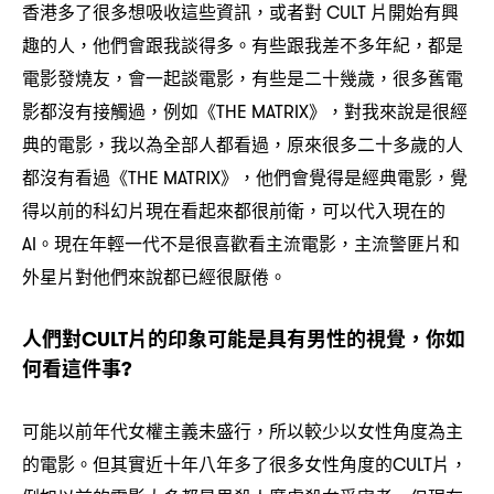
香港多了很多想吸收這些資訊
或者對
片開始有興
，
CULT
趣的人
他們會跟我談得多。有些跟我差不多年紀
都是
，
，
電影發燒友
會一起談電影
有些是二十幾歲
很多舊電
，
，
，
影都沒有接觸過
例如《
》
對我來說是很經
，
THE MATRIX
，
典的電影
我以為全部人都看過
原來很多二十多歲的人
，
，
都沒有看過《
》
他們會覺得是經典電影
覺
THE MATRIX
，
，
得以前的科幻片現在看起來都很前衛
可以代入現在的
，
。現在年輕一代不是很喜歡看主流電影
主流警匪片和
AI
，
外星片對他們來說都已經很厭倦。
人們對
片的印象可能是具有男性的視覺
你如
CULT
，
何看這件事
?
可能以前年代女權主義未盛行
所以較少以女性角度為主
，
的電影。但其實近十年八年多了很多女性角度的
片
CULT
，