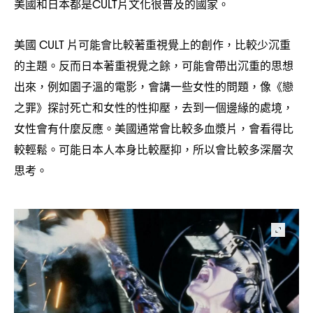
美國和日本都是
片文化很普及的國家。
CULT
美國
片可能會比較著重視覺上的創作
比較少沉重
CULT
，
的主題。反而日本著重視覺之餘
可能會帶出沉重的思想
，
出來
例如園子溫的電影
會講一些女性的問題
像《戀
，
，
，
之罪》探討死亡和女性的性抑壓
去到一個邊緣的處境
，
，
女性會有什麼反應。美國通常會比較多血漿片
會看得比
，
較輕鬆。可能日本人本身比較壓抑
所以會比較多深層次
，
思考。