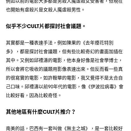
例如以前的電影大多都是男殺人魔虐殺女受害者
但現在
，
也開始有虐殺片是女殺人魔虐殺男性。
似乎不少
片都探討社會議題。
CULT
其實都是一種表達手法
例如陳果的《去年煙花特別
，
多》
都是探討社會議題
但有些比較奇幻的畫面加插在
，
，
其中。又例如邱禮濤的電影
他本身好像是社會學博士
，
，
所以會將它吸收的議題用影像表達出來。但反而看一些真
的很寫實的電影
如許鞍華的電影
我又覺得不是太合自
，
，
己口味。邱禮濤以前
年代的電影
像《伊波拉病毒》會
90
，
比較好看
因為比較奇怪。
，
其他地區有什麼
片推介
CULT
？
南美的話
巴西有一套叫做《無主之城》
是一套比較好
，
，