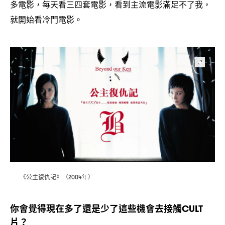
多電影
每天看三四套電影
看到主流電影滿足不了我
，
，
，
就開始看冷門電影。
《公主復仇記》
年
（2004
）
你會覺得現在多了還是少了這些機會去接觸
CULT
片
？