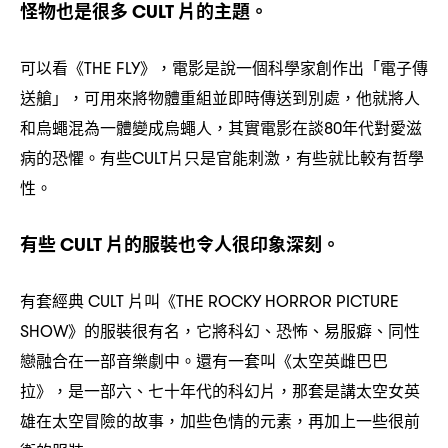
怪物也是很多
片的主題。
CULT
可以看《
》
電影是說一個科學家創作出「電子傳
THE FLY
，
送艙」
可用來將物體重組並即時傳送到別處
他就將人
，
，
和烏蠅混為一體變成烏蠅人
其實電影在談
年代對愛滋
，
80
病的恐懼。有些
片只是官能刺激
有些就比較有哲學
CULT
，
性。
有些
片的服裝也令人很印象深刻。
CULT
有套經典
片叫《
CULT
THE ROCKY HORROR PICTURE
》的服裝很有名
它將科幻、恐怖、易服癖、同性
SHOW
，
戀融合在一部音樂劇中。還有一套叫《太空英雌巴巴
拉》
是一部六、七十年代的科幻片
那套是講太空女英
，
，
雄在太空冒險的故事
加些色情的元素
再加上一些很前
，
，