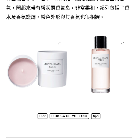
氣
聞起來帶有粉狀麝香氣息
非常柔和
系列包括了香
，
，
，
水及香氛蠟燭
粉色外形與其香氣也很相襯。
，
Dior
DIOR SPA CHEVAL BLANC
Spa