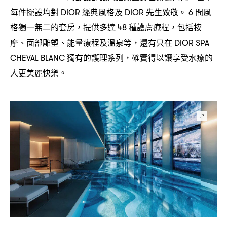
每件擺設均對
經典風格及
先生致敬。
間風
DIOR
DIOR
6
格獨一無二的套房
提供多達
種護膚療程
包括按
，
48
，
摩、面部雕塑、能量療程及溫泉等
還有只在
，
DIOR SPA
獨有的護理系列
確實得以讓享受水療的
CHEVAL BLANC
，
人更美麗快樂。