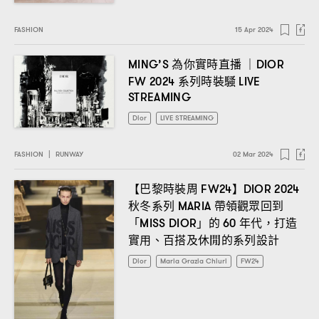
FASHION
15 Apr 2024
為你實時直播
MING’S
｜DIOR
系列時裝騷
FW 2024
LIVE
STREAMING
Dior
LIVE STREAMING
FASHION
|
RUNWAY
02 Mar 2024
【巴黎時裝周
】
FW24
DIOR 2024
秋冬系列
帶領觀眾回到
MARIA
「
」的
年代
打造
MISS DIOR
60
，
實用、百搭及休閒的系列設計
Dior
Maria Grazia Chiuri
FW24