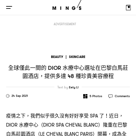
全球僅此一間的
水療中心選址在巴黎白馬莊園酒店
提供多達
種珍貴
DIOR
，
48
ADVERTISEMENT
BEAUTY
|
SKINCARE
全球僅此一間的
水療中心選址在巴黎白馬莊
DIOR
園酒店
提供多達
種珍貴美容療程
，
48
Text by
Eely Li
24 Sep 2021
5
Photos
Comments
疫情之下
我們似乎很久沒有好好享受
了
近日
，
SPA
！
，
水療中心
隆重在巴黎
DIOR
（DIOR SPA CHEVAL BLANC）
白馬莊園酒店
開幕
成為全
（LE CHEVAL BLANC PARIS）
，