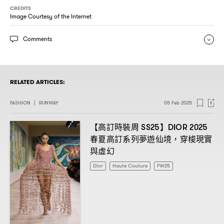
CREDITS
Image Courtesy of the Internet
Comments
RELATED ARTICLES:
FASHION
|
RUNWAY
05 Feb 2025
【高訂時裝周
】
SS25
DIOR 2025
春夏高訂系列夢遊仙境
穿梭現實
，
與虛幻
Dior
Haute Couture
FW25