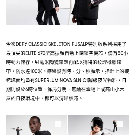
今次
特別版系列採用了
DEFY CLASSIC SKELETON FUSALP
最頂尖的
型高振頻自動上鍊鏤空機芯
備有
小
ELITE 670
，
50
時動力儲存
毫米陶瓷錶殼再配以獨特的紋理橡膠錶
，41
帶
防水達
米。錶盤設有時、分、秒顯示
指針上的鍍
，
100
，
銠琢面均塗有
超級夜光物料
日
SUPERLUMINOVA SLN C1
，
期則設於
時位置
佈局分明
無論在雪場上或高山小木
6
，
，
屋的日夜環境中
都可以清晰讀時。
，