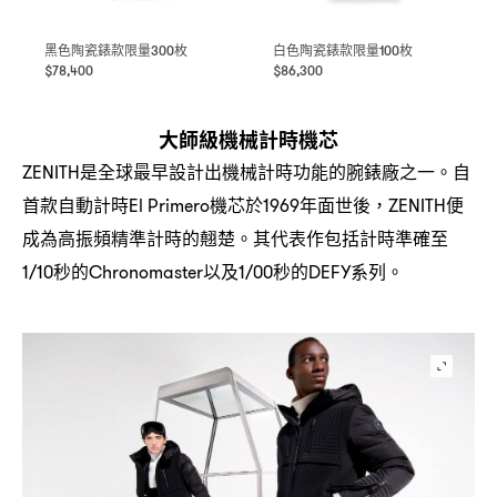
黑色陶瓷錶款限量
枚
白色陶瓷錶款限量
枚
300
100
$78,400
$86,300
大師級機械計時機芯
是全球最早設計出機械計時功能的腕錶廠之一。自
ZENITH
首款自動計時
機芯於
年面世後
便
El Primero
1969
，ZENITH
成為高振頻精準計時的翹楚。其代表作包括計時準確至
秒的
以及
秒的
系列。
1/10
Chronomaster
1/00
DEFY