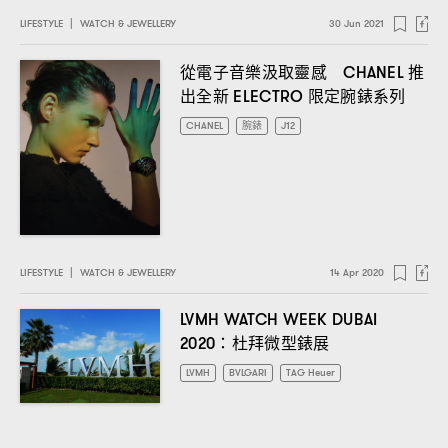
LIFESTYLE
|
WATCH & JEWELLERY
30 Jun 2021
從電子音樂汲取靈感
推
CHANEL
出全新
限定腕錶系列
ELECTRO
CHANEL
腕錶
J12
LIFESTYLE
|
WATCH & JEWELLERY
14 Apr 2020
LVMH WATCH WEEK DUBAI
杜拜微型錶展
2020：
LVMH
BVLGARI
TAG Heuer