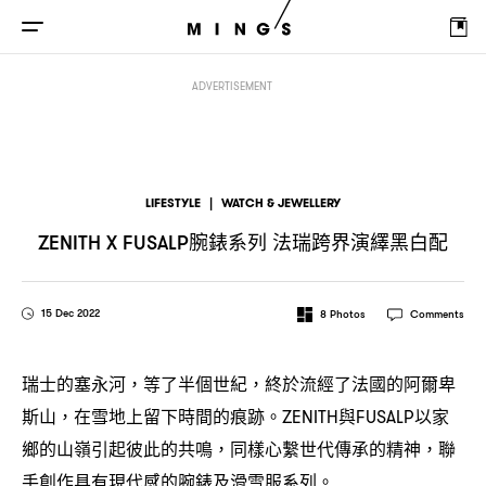
腕錶系列
法瑞跨界演繹黑白配
ZENITH X FUSALP
ADVERTISEMENT
LIFESTYLE
|
WATCH & JEWELLERY
腕錶系列
法瑞跨界演繹黑白配
ZENITH X FUSALP
15 Dec 2022
8
Photos
Comments
瑞士的塞永河
等了半個世紀
終於流經了法國的阿爾卑
，
，
斯山
在雪地上留下時間的痕跡。
與
以家
，
ZENITH
FUSALP
鄉的山嶺引起彼此的共鳴
同樣心繫世代傳承的精神
聯
，
，
手創作具有現代感的腕錶及滑雪服系列。