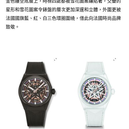
金色鏤空底層上
時標四處都被雪花圖案鑲貼著
交疊的
，
，
星形和雪花圖案令錶盤的層次更加深邃和立體
外圍更被
，
法國國旗藍、紅、白三色環圈圍繞
借此向法國時尚品牌
，
致敬。