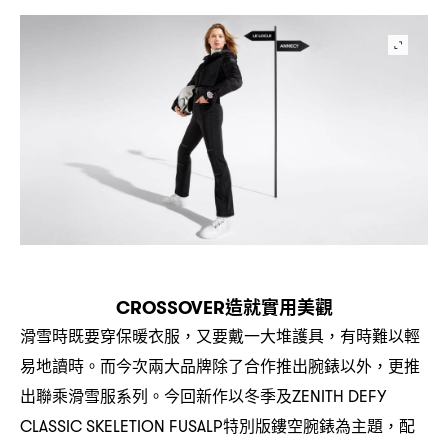
造就實用美觀
C
ROSSOVER
滑雪時既要穿保暖衣服
又要戴一大堆護具
有時難以輕
，
，
易地讀時。而今次兩大品牌除了合作推出腕錶以外
更推
，
出聯乘滑雪服系列。今回新作以冬季及
ZENITH DEFY
特別版鏤空腕錶為主題
配
CLASSIC SKELETION FUSALP
，