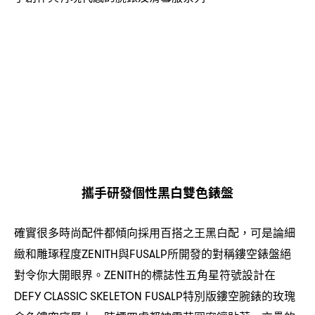
攜手研發個性黑白雙色錶
盤
確實很多時尚配件都傾向採用百搭之王黑白配
可是論細
，
緻和雕琢程度
與
所開發的對稱鏤空錶盤絕
ZENITH
FUSALP
對令你大開眼界。
的標誌性五角星符號設計在
ZENITH
特別版鏤空腕錶的玫瑰
DEFY CLASSIC SKELETON FUSALP