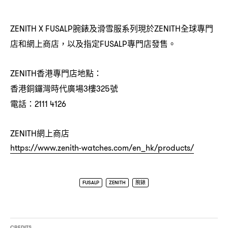
腕錶及滑雪服系列現於
全球專門
ZENITH X FUSALP
ZENITH
店和網上商店
以及指定
專門店發售。
，
FUSALP
香港專門店地點
ZENITH
：
香港銅鑼灣時代廣場
樓
號
3
325
電話
：2111 4126
網上商店
ZENITH
https://www.zenith-watches.com/en_hk/products/
FUSALP
ZENITH
腕錶
CREDITS