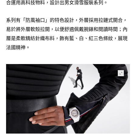
合運用高科技物料
設計出男女滑雪服裝系列。
，
系列有「防風袖口」的特色設計
外層採用拉鏈式開合
，
，
易於將外層軟殼拉開
以便舒適佩戴腕錶和閱讀時間
內
，
；
層是柔軟精紡針織布料
飾有藍、白、紅三色條紋
展現
，
，
法國精神。